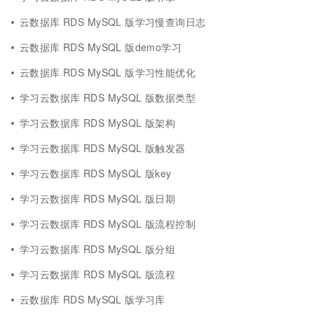
云数据库 RDS MySQL 版学习慢查询日志
云数据库 RDS MySQL 版demo学习
云数据库 RDS MySQL 版学习性能优化
学习云数据库 RDS MySQL 版数据类型
学习云数据库 RDS MySQL 版架构
学习云数据库 RDS MySQL 版触发器
学习云数据库 RDS MySQL 版key
学习云数据库 RDS MySQL 版日期
学习云数据库 RDS MySQL 版流程控制
学习云数据库 RDS MySQL 版分组
学习云数据库 RDS MySQL 版流程
云数据库 RDS MySQL 版学习库