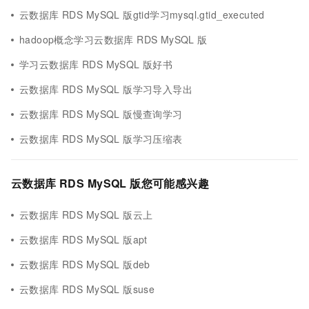
云数据库 RDS MySQL 版gtid学习mysql.gtid_executed
hadoop概念学习云数据库 RDS MySQL 版
学习云数据库 RDS MySQL 版好书
云数据库 RDS MySQL 版学习导入导出
云数据库 RDS MySQL 版慢查询学习
云数据库 RDS MySQL 版学习压缩表
云数据库 RDS MySQL 版您可能感兴趣
云数据库 RDS MySQL 版云上
云数据库 RDS MySQL 版apt
云数据库 RDS MySQL 版deb
云数据库 RDS MySQL 版suse