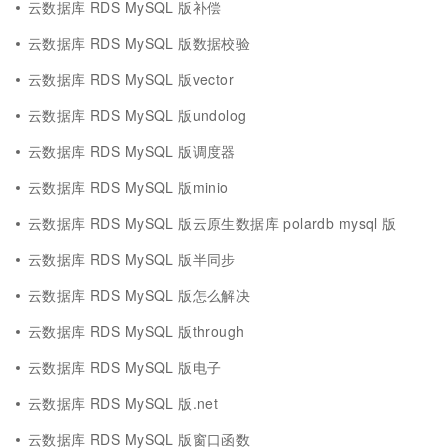
云数据库 RDS MySQL 版补偿
云数据库 RDS MySQL 版数据校验
云数据库 RDS MySQL 版vector
云数据库 RDS MySQL 版undolog
云数据库 RDS MySQL 版调度器
云数据库 RDS MySQL 版minio
云数据库 RDS MySQL 版云原生数据库 polardb mysql 版
云数据库 RDS MySQL 版半同步
云数据库 RDS MySQL 版怎么解决
云数据库 RDS MySQL 版through
云数据库 RDS MySQL 版电子
云数据库 RDS MySQL 版.net
云数据库 RDS MySQL 版窗口函数