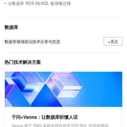
云数据库 RDS MySQL 版增量迁移
数据库
数据库领域前沿技术分享与交流
+关注
热门技术解决方案
千问+Vanna：让数据库听懂人话
Vanna 基于 RAG 架构实现自然语言到 SQL 的高精度转