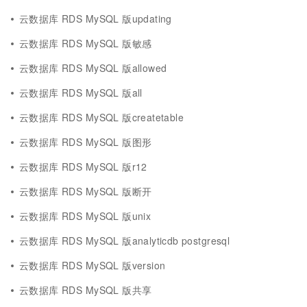
云数据库 RDS MySQL 版updating
云数据库 RDS MySQL 版敏感
云数据库 RDS MySQL 版allowed
云数据库 RDS MySQL 版all
云数据库 RDS MySQL 版createtable
云数据库 RDS MySQL 版图形
云数据库 RDS MySQL 版r12
云数据库 RDS MySQL 版断开
云数据库 RDS MySQL 版unix
云数据库 RDS MySQL 版analyticdb postgresql
云数据库 RDS MySQL 版version
云数据库 RDS MySQL 版共享