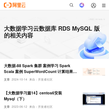
大数据学习云数据库 RDS MySQL 版
的相关内容
大数据-88 Spark 集群 案例学习 Spark
Scala 案例 SuperWordCount 计算结果数
据写入MySQL
文章
2024-10-14
来自：开发者社区
【大数据学习篇14】centos6安装
Mysql（下）
文章
2023-06-12
来自：开发者社区