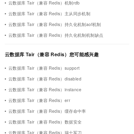
云数据库 Tair（兼容 Redis）机制rdb
云数据库 Tair（兼容 Redis）主从同步机制
云数据库 Tair（兼容 Redis）持久化机制aof机制
云数据库 Tair（兼容 Redis）持久化机制机制缺点
云数据库 Tair（兼容 Redis）您可能感兴趣
云数据库 Tair（兼容 Redis）support
云数据库 Tair（兼容 Redis）disabled
云数据库 Tair（兼容 Redis）instance
云数据库 Tair（兼容 Redis）err
云数据库 Tair（兼容 Redis）缓存命中率
云数据库 Tair（兼容 Redis）数据安全
云数据库 Tair（兼容 Redis）瑞士军刀