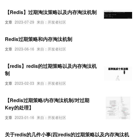
【Redis】过期淘汰策略以及内存淘汰机制
文章
2023-07-29
来自：开发者社区
Redis过期策略和内存淘汰机制
文章
2023-06-16
来自：开发者社区
【redis】redis的过期策略以及内存淘汰机
制
文章
2023-02-03
来自：开发者社区
【Redis过期策略/内存淘汰机制/对过期
Key的处理】
文章
2023-01-16
来自：开发者社区
关于redis的几件小事(四)redis的过期策略以及内存淘汰机