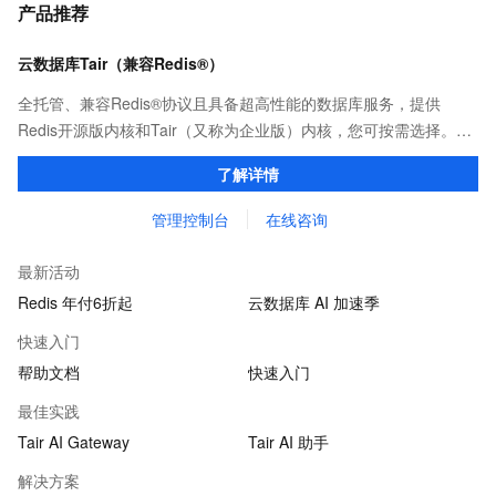
产品推荐
云数据库Tair（兼容Redis®）
全托管、兼容Redis®协议且具备超高性能的数据库服务，提供
Redis开源版内核和Tair（又称为企业版）内核，您可按需选择。保
证亚毫秒级的稳定时延，为应用程序起到加速作用，在对时延有严
了解详情
苛要求的领域提供稳定支撑。
管理控制台
在线咨询
最新活动
Redis 年付6折起
云数据库 AI 加速季
快速入门
帮助文档
快速入门
最佳实践
Tair AI Gateway
Tair AI 助手
解决方案