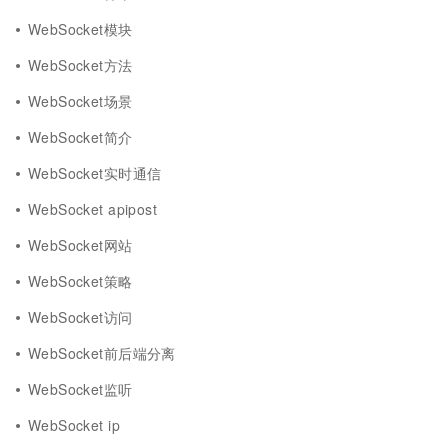
WebSocket模块
WebSocket方法
WebSocket场景
WebSocket简介
WebSocket实时通信
WebSocket apipost
WebSocket网站
WebSocket策略
WebSocket访问
WebSocket前后端分离
WebSocket监听
WebSocket ip