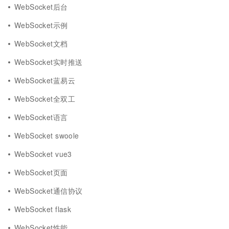
WebSocket后台
WebSocket示例
WebSocket文档
WebSocket实时推送
WebSocket蓝易云
WebSocket全双工
WebSocket语言
WebSocket swoole
WebSocket vue3
WebSocket页面
WebSocket通信协议
WebSocket flask
WebSocket性能