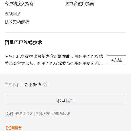
客户端接入指南
控制台使用指南
视频回放
技术架构解析
阿里巴巴终端技术
阿里巴巴终端技术最新内容汇聚在此，由阿里巴巴终端
+关注
委员会官方运营。阿里巴巴终端委员会是阿里集团面向
前端、客户端的虚拟技术组织。我们的愿景是着眼用户
体验前沿、技术创新引领业界，将面向未来，制定技术
关注我们：
策略和目标并落地执行，推动终端技术发展，帮助工程
新浪微博
师成长，打造顶级的终端体验。同时我们运营着阿里巴
巴终端域的官方公众号：阿里巴巴终端技术，欢迎关
联系我们
注。
文档
|
开发者社区
|
天池大赛
|
培训与认证