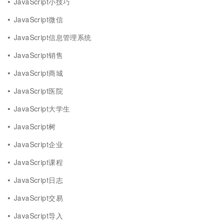
JavaScript小技巧
JavaScript微信
JavaScript信息管理系统
JavaScript销售
JavaScript商城
JavaScript医院
JavaScript大学生
JavaScript树
JavaScript企业
JavaScript课程
JavaScript日志
JavaScript交易
JavaScript导入