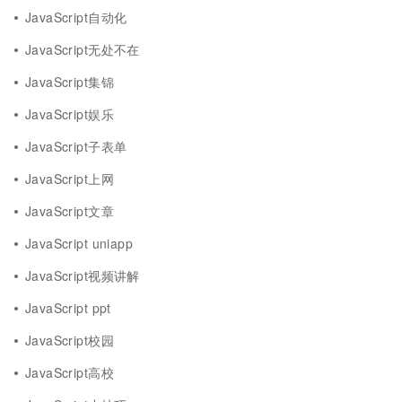
JavaScript自动化
JavaScript无处不在
JavaScript集锦
JavaScript娱乐
JavaScript子表单
JavaScript上网
JavaScript文章
JavaScript uniapp
JavaScript视频讲解
JavaScript ppt
JavaScript校园
JavaScript高校