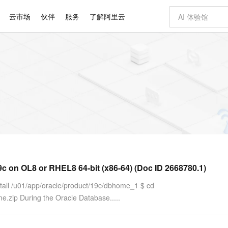
云市场
伙伴
服务
了解阿里云
AI 特惠
数据与 API
成为产品伙伴
企业增值服务
最佳实践
价格计算器
AI 场景体
基础软件
产品伙伴合
阿里云认证
市场活动
配置报价
大模型
自助选配和估算价格
新方式
睿译宝，AI翻译排版一步到位
智启 AI 普惠权益
产品生态集成认证中心
企业支持计划
云上春晚
域名与网站
千问官方 MaaS 平台，为开发者和 Agent 而生，新用户赠送 1 亿 + tokens 额度
Qwen Aud
AI Coding
阿里云Maa
2026 阿里云
云服务器 E
为企业打
数据集
Windows
大模型认证
模型
NEW
NEW
交付可用成果
值低价云产品抢先购
上传文档即自动完成翻译和格式还原
至高享 1亿+免费 tokens，加速 Al 应用落地
提供智能易用的域名与建站服务
智能编程，一键
安全可靠、
产品生态伙伴
专家技术服务
云上奥运之旅
弹性计算合作
阿里云中企出
手机三要素
宝塔 Linux
全部认证
价格优势
有专属领域专家
GLM-5.2：长任务时代开源旗舰模型
阿里云 OPC 创新助力计划
千问大模型
即刻拥有 DeepS
AI 电商营销
对象存储 O
大模型
产品生态伙伴工作台
企业增值服务台
云栖战略参考
云存储合作计
云栖大会
身份实名认证
CentOS
训练营
推动算力普惠，释放技术红利
最高返9万
多领域专家智能体,一键组建 AI 虚拟交付团队
快速构建应用程序和网站，即刻迈出上云第一步
至高百万元 Token 补贴，加速一人公司成长
多元化、高性能、安全可靠的大模型服务
真正可用的 1M 上下文,一次完成代码全链路开发
轻松解锁专属 Dee
从图文生成到
云上的中国
数据库合作计
活动全景
短信
Docker
图片和
站式影视创作平台
Hermes Agent，打造自进化智能体
Token Plan 模型订阅计划
数字证书管理服务（原SSL证书）
5 分钟轻松部署
AI 广告创作
无影云电脑
企业成长
NEW
信息公告
看见新力量
云网络合作计
OCR 文字识别
JAVA
证享300元代金券
可视化编排打通从文字构思到成片全链路闭环
全托管，含MySQL、PostgreSQL、SQL Server、MariaDB多引擎
自主进化，持久记忆，越用越聪明
Qwen3.8-Max 首发尝鲜，限时加量 10 倍，夜间低至2折
实现全站HTTPS，呈现可信的WEB访问
图文、视频一
随时随地安
Kimi-K3
HappyHors
NEW
魔搭 Mode
loud
服务实践
官网公告
9c on OL8 or RHEL8 64-bit (x86-64) (Doc ID 2668780.1)
Kimi 最新旗舰模型，长程编程与推理利器
让文字生成流
金融模力时刻
Salesforce O
版
发票查验
全能环境
Claude Code + GStack 打造工程团队
千问办公，限时限量积分加倍
Qoder
低代码高效构
AI 建站
短信服务
型
NEW
作计划
计划
创新中心
魔搭 ModelSc
健康状态
理服务
让AI从“聊天伙伴”进化为能干活的“数字员工”
安装技能 GStack，拥有专属 AI 工程团队
你的AI工作搭子，覆盖日常办公高频场景
面向真实软件的智能体编程平台
0 代码专业建
tall /u01/app/oracle/product/19c/dbhome_1 $ cd
客户案例
天气预报查询
操作系统
Deepseek-v4-pro
HappyHors
态合作计划
.zip During the Oracle Database.....
态智能体模型
旗舰 MoE 大模型，百万上下文与顶尖推理能力
图生视频，流
同享
万小智 AI 建站低至 15元/月
Qoder CN
AI 短剧/漫剧
云原生数据库 
快递物流查询
WordPress
成为服务伙
高校合作
点，立即开启云上创新
覆盖公网/内网、递归/权威、移动APP等全场景解析服务
送.CN域名，送备案服务码
基于千问大模型等，支持代码智能生成、研发智能问答
AI助力短剧
GLM-5.2
Wan2.7-T
Ubuntu