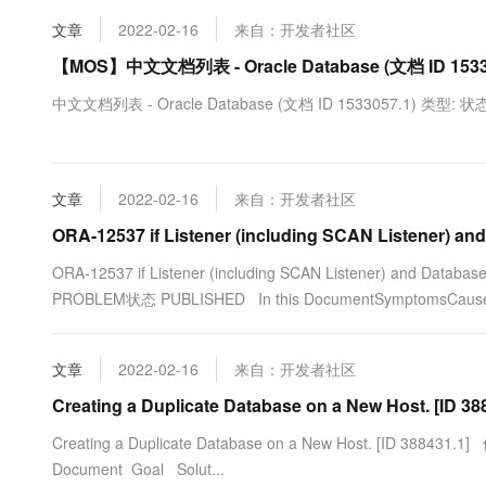
10 分钟在聊天系统中增加
专有云
文章
2022-02-16
来自：开发者社区
【MOS】中文文档列表 - Oracle Database (文档 ID 1533
中文文档列表 - Oracle Database (文档 ID 1533057.1) 类型: 状态:
文章
2022-02-16
来自：开发者社区
ORA-12537 if Listener (including SCAN Listener) an
ORA-12537 if Listener (including SCAN Listener) and Data
PROBLEM状态 PUBLISHED In this DocumentSymptomsCauseSo
文章
2022-02-16
来自：开发者社区
Creating a Duplicate Database on a New Host. [ID 38
Creating a Duplicate Database on a New Host. [ID 3
Document Goal Solut...