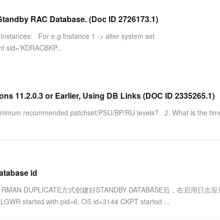
服务生态伙伴
视觉 Coding、空间感知、多模态思考等全面升级
1M上下文，专为长程任务能力而生
云工开物
企业应用
Works
Night Plan 支持 Qwen 3.8-Max
云原生大数据计算服务 MaxCompute
AI 办公
容器服务 Kub
NEW
Red Hat
 Standby RAC Database. (Doc ID 2726173.1)
30+ 款产品免费体验
Data Agent 驱动的一站式 Data+AI 开发治理平台
夜间 5 折，Qwen/Meoo/TokenPlan 客户专享
面向分析的企业级SaaS模式云数据仓库
AI智能应用
提供一站式管
科研合作
ERP
堂（旗舰版）
SUSE
Instances: For e.g Instance 1 -> alter system set
智能客服
AI 应用构建
大模型原生
CRM
 sid='KDRACBKP...
防护产品
2个月
自动承接线索
建站小程序
Qoder
大模型服务平台百炼-应用模版
OA 办公系统
HOT
NEW
面向真实软件
个人版上线、团队版降价；千问3.8-Max首发发尝鲜
丰富多元化的应用模版和解决方案
力提升
财税管理
模板建站
万有无界
大模型服务平台百炼-智能体
s 11.2.0.3 or Earlier, Using DB Links (DOC ID 2335265.1)
400电话
定制建站
的模型效果
灵活可视化地构建企业级 Agent
nimum recommended patchset/PSU/BP/RU levels? 2. What is the time
方案
广告营销
模板小程序
秒悟
人工智能平台 PAI
定制小程序
云端极速 AI 
新一代 AI 视频生成模型，深度适配广告营销等场景
AI Native 的算法工程平台，一站式完成建模、训练、推理服务部署
APP 开发
建站系统
database id
ary DB RMAN DUPLICATE方式创建好STANDBY DATABASE后，在启用日
AI 应用
10分钟微调：让0.6B模型媲美235B模
多模态数据信
started with pid=6, OS id=3144 CKPT started ...
型
依托云原生高可用架构,实现Dify私有化部署
用1%尺寸在特定领域达到大模型90%以上效果