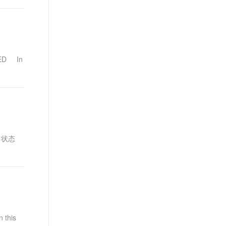
TED In
O 状态
 this