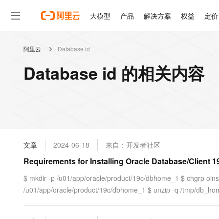
大模型
产品
解决方案
权益
定价
阿里云
Database id
大模型
产品
解决方案
权益
定价
云市场
伙伴
服务
了解阿里云
精选产品
精选解决方案
普惠上云
产品定价
精选商城
成为销售伙伴
售前咨询
为什么选择阿里云
千问AI平台
Database id 的相关内容
了解云产品的定价详情
大模型服务平台百炼
千问办公，解锁你的工作
普惠上云 官方力荐
分销伙伴
在线服务
网站建设
什么是云计算
大
大模型服务与应用平台
企业级Agent产品，直接
云服务器38元/年起，超
咨询伙伴
多端小程序
技术领先
云上成本管理
售后服务
轻量应用服务器
Agency Agents：拥
官方推荐返现计划
大模型
精选产品
精选解决方案
Salesforce 国际版订阅
稳定可靠
管理和优化成本
推荐新用户得奖励，单订单
销售伙伴合作计划
自助服务
友盟天域
安全合规
人工智能与机器学习
AI
文本生成
云数据库 RDS
HappyHorse 打造一
云工开物
无影生态合作计划
在线服务
文章
2024-06-18
来自：开发者社区
观测云
分析师报告
高校专属算力普惠，学生认
计算
互联网应用开发
Qwen3.8-Max
HOT
Salesforce On Alibaba C
工单服务
Requirements for Installing Oracle Database/Client 1
智能体时代全能旗舰模型
Tuya 物联网平台阿里云
研究报告与白皮书
人工智能平台 PAI
快速拥有专属 OpenClaw
大模
Consulting Partner 合
大数据
容器
免费试用
短信专区
一站式AI开发、训练和推
$ mkdir -p /u01/app/oracle/product/19c/dbhome_1 $ chgrp oins
蓝凌 OA
Qwen3.7-Plus
AI 大模型销售与服务生
现代化应用
/u01/app/oracle/product/19c/dbhome_1 $ unzip -q /tmp/db_home
存储
天池大赛
能看、能想、能动手的多模
云解析DNS
解决方案免费试用 新老
电子合同
最高领取价值200元试用
安全
网络与CDN
AI 算法大赛
Qwen3-VL-Plus
畅捷通