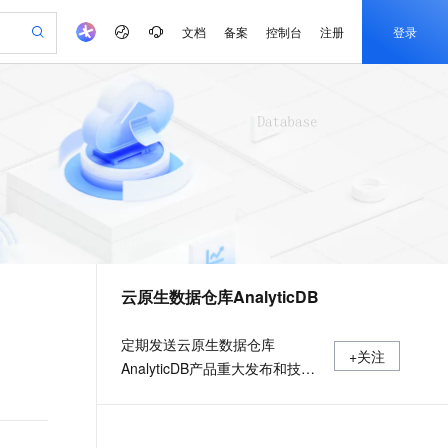
文档
备案
控制台
注册
登录
验
作计划
器
AI 活动
专业服务
服务伙伴合作计划
开发者社区
加入我们
产品动态
服务平台百炼
阿里云 OPC 创新助力计划
一站式生成采购清单，支持单品或批量购买
io：打造专属 AI 语音助手
S产品伙伴计划（繁花）
峰会
CS
造的大模型服务与应用开发平台
一句话生成原生可编辑精美 PPT 文稿
AI 生产力先锋
Al MaaS 服务伙伴赋能合作
域名
博文
Careers
至高可申请百万元
Qwen3.8-Max 模型上线
开启高性价比 AI 编程新体验
弹性可伸缩的云计算服务
Qwen-Audio-3.0-Realtime 端到端实时语音角色扮演
输入一句话想法, 轻松生成专业的 PPT
先锋实践拓展 AI 生产力的边界
Token 补贴，五大权
计划
海大会
伙伴信用分合作计划
商标
问答
社会招聘
益加速 OPC 成功
eek-V4-Pro
SS
一键部署幻兽帕鲁游戏服务器
飞天发布时刻
HOT
Open Search 向量检索版支
划
备案
电子书
校园招聘
pSeek-V4-Pro
视频创作，一键激活电商全链路生产力
稳定、安全、高性价比、高性能的云存储服务
一键购买专属联机服务器，轻松开启游戏
所见，即是所愿
持视频检索 Pipeline 功能
更多支持
划
公司注册
镜像站
视频生成
语音识别与合成
专属 QwenPaw
漫剧工坊：一站式动画创作平台
AI 实训营
HOT
应用身份服务 (IDaaS)
合作伙伴培训与认证
云原生数据仓库AnalyticDB
划
上云迁移
站生成，高效打造优质广告素材
全接入的云上超级电脑
从聊天伙伴进化为能主动干活的本地数字员工
快速生产连贯的高质量长漫剧
从基础到进阶，Agent 创客手把手教你
OpenClaw 管理能力上线
e-1.1-T2V
Qwen3-TTS-Flash
lScope
我要反馈
查询合作伙伴
畅细腻的高质量视频
离线语音合成大模型，多语言方言自适应，低延迟高稳定
n Alibaba Cloud ISV 合作
代维服务
建企业门户网站
10 分钟搭建微信、支付宝小程序
MaxCompute MaxFrame 提
定期发送云原生数据仓库
+关注
创新加速
ope
登录合作伙伴管理后台
我要建议
站，无忧落地极速上线
以可视化方式快速构建移动和 PC 门户网站
国内短信简单易用，安全可靠，秒级触达，全球覆盖200+国家和地区。
高效部署网站，快速应用到小程序
供自动弹性内存功能
AnalyticDB产品重大发布和技术
e-1.1-I2V
Cosyvoice-V3-Flash
安全
干货
畅自然，细节丰富
高表现力语音合成大模型，语音克隆听感自然
我要投诉
PolarDB
上云场景组合购
Milvus 弹性伸缩功能新增节
伴
漫剧创作，剧本、分镜、视频高效生成
100%兼容MySQL、PostgreSQL，兼容Oracle，支持集中和分布式
覆盖90%+业务场景，专享组合折扣价
点支持范围
2V
VPN
Fun-ASR