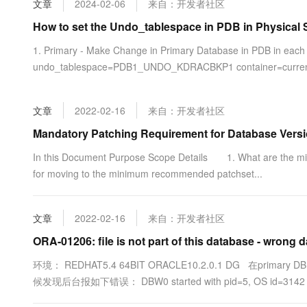
文章
2024-02-06
来自：开发者社区
大数据开发治理平台 Data
AI 产品 免费试用
网络
安全
云开发大赛
Tableau 订阅
How to set the Undo_tablespace in PDB in Physical
1亿+ 大模型 tokens 和 
可观测
入门学习赛
中间件
AI空中课堂在线直播课
1. Primary - Make Change in Primary Database in PDB in each 
云防火墙
140+云产品 免费试用
大模型服务
undo_tablespace=PDB1_UNDO_KDRACBKP1 container=current
上云与迁云
云原生的云上边界网络安全
产品新客免费试用，最长1
数据库
生态解决方案
千问AI平台-Token Plan
企业出海
大模型ACA认证体验
大数据计算
文章
2022-02-16
来自：开发者社区
助力企业全员 AI 认知与能
行业生态解决方案
政企业务
媒体服务
千问AI平台-模型体验
Mandatory Patching Requirement for Database Version
开发者生态解决方案
在线体验全尺寸、多种模态
企业服务与云通信
In this Document Purpose Scope Details 1. What are the mi
AI 开发和 AI 应用解决
for moving to the minimum recommended patchset...
Happy 系列大模型
域名与网站
终端用户计算
文章
2022-02-16
来自：开发者社区
Serverless
ORA-01206: file is not part of this database - wrong 
大模型解决方案
环境： REDHAT5.4 64BIT ORACLE10.2.0.1 DG 在prim
开发工具
快速部署 Dify，高效搭建 
候发现后台报如下错误： DBW0 started with pid=5, OS id=3142 LGWR 
迁移与运维管理