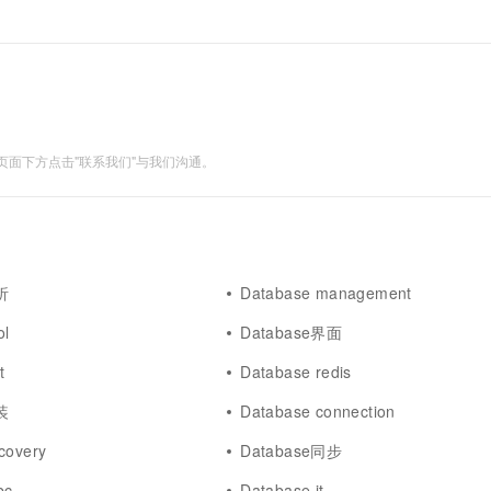
面下方点击"联系我们"与我们沟通。
析
Database management
ol
Database界面
t
Database redis
装
Database connection
covery
Database同步
bc
Database it