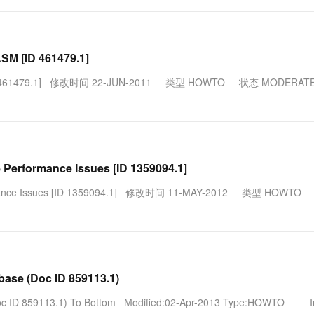
M [ID 461479.1]
M [ID 461479.1] 修改时间 22-JUN-2011 类型 HOWTO 状态 MODERA
Performance Issues [ID 1359094.1]
erformance Issues [ID 1359094.1] 修改时间 11-MAY-2012 类型 HOWT
se (Doc ID 859113.1)
 ID 859113.1) To Bottom Modified:02-Apr-2013 Type:HOWTO In