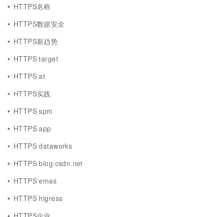
HTTPS名称
HTTPS数据安全
HTTPS新趋势
HTTPS target
HTTPS at
HTTPS实践
HTTPS spm
HTTPS app
HTTPS dataworks
HTTPS blog.csdn.net
HTTPS emas
HTTPS higress
HTTPS企业