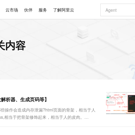
云市场
伙伴
服务
了解阿里云
AI 特惠
数据与 API
成为产品伙伴
企业增值服务
最佳实践
价格计算器
AI 场景体
基础软件
产品伙伴合
阿里云认证
市场活动
配置报价
大模型
相关内容
自助选配和估算价格
步到位
智启 AI 普惠权益
产品生态集成认证中心
企业支持计划
云上春晚
域名与网站
Qwen Audio：打造专属 AI 语音助手
千问官方 MaaS 平台，为开发者和 Agent 而生，新用户赠送 1 亿 + tokens 额度
一句话生成原生
AI Coding
阿里云Maa
2026 阿里云
云服务器 E
为企业打
数据集
Windows
大模型认证
模型
NEW
NEW
格式还原
值低价云产品抢先购
至高享 1亿+免费 tokens，加速 Al 应用落地
提供智能易用的域名与建站服务
Qwen-Audio-3.0-Realtime 端到端实时语音角色扮演
输入一句话想法,
智能编程，一键
安全可靠、
产品生态伙伴
专家技术服务
云上奥运之旅
弹性计算合作
阿里云中企出
手机三要素
宝塔 Linux
全部认证
价格优势
开源旗舰模型
即刻拥有 DeepSeek-V4-Pro
阿里云 OPC 创新助力计划
千问大模型
一键部署幻兽
AI 电商营销
对象存储 O
大模型
产品生态伙伴工作台
企业增值服务台
云栖战略参考
云存储合作计
云栖大会
身份实名认证
CentOS
训练营
推动算力普惠，释放技术红利
最高返9万
真正可用的 1M 上下文,一次完成代码全链路开发
快速构建应用程序和网站，即刻迈出上云第一步
轻松解锁专属 DeepSeek-V4-Pro
至高百万元 Token 补贴，加速一人公司成长
多元化、高性能、安全可靠的大模型服务
一键购买专属
从图文生成到
云上的中国
数据库合作计
活动全景
短信
Docker
图片和
自进化智能体
5 分钟轻松部署专属 QwenPaw
Token Plan 模型订阅计划
数字证书管理服务（原SSL证书）
高效搭建 AI
AI 广告创作
无影云电脑
企业成长
NEW
HOT
信息公告
看见新力量
云网络合作计
OCR 文字识别
JAVA
越聪明
证享300元代金券
全托管，含MySQL、PostgreSQL、SQL Server、MariaDB多引擎
Qwen3.8-Max 首发尝鲜，限时加量 10 倍，夜间低至2折
实现全站 HTTPS，呈现可信的 Web 访问
从聊天伙伴进化为能主动干活的本地数字员工
图文、视频一
随时随地安
Kimi-K3
HappyHors
NEW
魔搭 Mode
loud
服务实践
官网公告
参数解析器、生成页码等】
Kimi 最新旗舰模型，长程编程与推理利器
让文字生成流
金融模力时刻
Salesforce O
版
发票查验
全能环境
Claude Code + GStack 打造工程团队
千问办公，限时限量积分加倍
Qoder
低代码高效构
AI 建站
短信服务
型
NEW
作计划
计划
创新中心
魔搭 ModelSc
健康状态
理服务
让AI从“聊天伙伴”进化为能干活的“数字员工”
安装技能 GStack，拥有专属 AI 工程团队
你的AI工作搭子，覆盖日常办公高频场景
面向真实软件的智能体编程平台
0 代码专业建
些操作会造成内存泄漏?html页面的骨架，相当于人
客户案例
天气预报查询
操作系统
Deepseek-v4-pro
HappyHors
态合作计划
ss,相当于把骨架修饰起来，相当于人的皮肉。
态智能体模型
旗舰 MoE 大模型，百万上下文与顶尖推理能力
图生视频，流
同享
万小智 AI 建站低至 15元/月
Qoder CN
AI 短剧/漫剧
云原生数据库 
快递物流查询
WordPress
成为服务伙
能使人动起来的器官或者其他的。在刷题之前先介绍一下牛客。
高校合作
点，立即开启云上创新
覆盖公网/内网、递归/权威、移动APP等全场景解析服务
送.CN域名，送备案服务码
基于千问大模型等，支持代码智能生成、研发智能问答
AI助力短剧
GLM-5.2
Wan2.7-T
Ubuntu