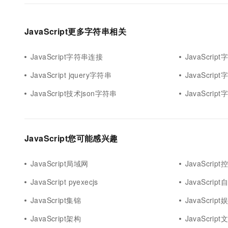
JavaScript更多字符串相关
JavaScript字符串连接
JavaScri
JavaScript jquery字符串
JavaScri
JavaScript技术json字符串
JavaScrip
JavaScript您可能感兴趣
JavaScript局域网
JavaScrip
JavaScript pyexecjs
JavaScrip
JavaScript集锦
JavaScript
JavaScript架构
JavaScript