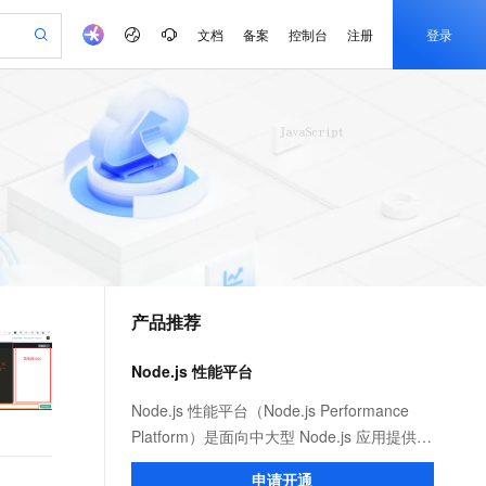
文档
备案
控制台
注册
登录
验
作计划
器
AI 活动
专业服务
服务伙伴合作计划
开发者社区
加入我们
产品动态
服务平台百炼
阿里云 OPC 创新助力计划
一站式生成采购清单，支持单品或批量购买
可编辑精美 PPT 文稿
S产品伙伴计划（繁花）
峰会
CS
造的大模型服务与应用开发平台
Agency Agents：拥有专属领域专家
AI 生产力先锋
Al MaaS 服务伙伴赋能合作
域名
博文
Careers
PolarDB Agentic Database
至高可申请百万元
 轻松生成专业的 PPT
开启高性价比 AI 编程新体验
弹性可伸缩的云计算服务
先锋实践拓展 AI 生产力的边界
发布
多领域专家智能体,一键组建 AI 虚拟交付团队
Token 补贴，五大权
计划
海大会
伙伴信用分合作计划
商标
问答
社会招聘
益加速 OPC 成功
帕鲁游戏服务器
SS
HappyHorse 打造一站式影视创作平台
飞天发布时刻
HOT
秒悟 Meoo CLI 支持一键部
划
备案
电子书
校园招聘
联机服务器，轻松开启游戏
视频创作，一键激活电商全链路生产力
稳定、安全、高性价比、高性能的云存储服务
所见，即是所愿
署项目至阿里云账号
可视化编排打通从文字构思到成片全链路闭环
更多支持
划
公司注册
镜像站
视频生成
语音识别与合成
 智能体与工作流应用
漫剧工坊：一站式动画创作平台
AI 实训营
Flink OSS 支持
合作伙伴培训与认证
产品推荐
划
上云迁移
站生成，高效打造优质广告素材
全接入的云上超级电脑
通过阿里云百炼高效搭建AI应用,助力高效开发
快速生产连贯的高质量长漫剧
从基础到进阶，Agent 创客手把手教你
AssumeRole 角色自定义
e-1.1-T2V
Qwen3-TTS-Flash
lScope
我要反馈
查询合作伙伴
畅细腻的高质量视频
离线语音合成大模型，多语言方言自适应，低延迟高稳定
n Alibaba Cloud ISV 合作
代维服务
建企业门户网站
10 分钟搭建微信、支付宝小程序
Node.js 性能平台
百炼 Qwen3.7-Flash 系列模
创新加速
ope
登录合作伙伴管理后台
我要建议
站，无忧落地极速上线
以可视化方式快速构建移动和 PC 门户网站
国内短信简单易用，安全可靠，秒级触达，全球覆盖200+国家和地区。
高效部署网站，快速应用到小程序
型发布
e-1.1-I2V
Cosyvoice-V3-Flash
Node.js 性能平台（Node.js Performance
安全
畅自然，细节丰富
高表现力语音合成大模型，语音克隆听感自然
我要投诉
PolarDB
Platform）是面向中大型 Node.js 应用提供
上云场景组合购
伴
Qoder CN V1.7.0 发布
漫剧创作，剧本、分镜、视频高效生成
100%兼容MySQL、PostgreSQL，兼容Oracle，支持集中和分布式
覆盖90%+业务场景，专享组合折扣价
性能监控、安全提醒、故障排查、性能优化
2V
VPN
Fun-ASR
申请开通