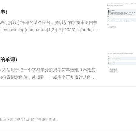
服务生态伙伴
视觉 Coding、空间感知、多模态思考等全面升级
1M上下文，专为长程任务能力而生
云工开物
企业应用
Works
Night Plan 支持 Qwen 3.8-Max
云原生大数据计算服务 MaxCompute
AI 办公
容器服务 Kub
NEW
Red Hat
子串）
30+ 款产品免费体验
Data Agent 驱动的一站式 Data+AI 开发治理平台
夜间 5 折，Qwen/Meoo/TokenPlan 客户专享
面向分析的企业级SaaS模式云数据仓库
AI智能应用
提供一站式管
科研合作
ERP
堂（旗舰版）
SUSE
lice() 方法可提取字符串的某个部分，并以新的字符串返回被
智能客服
AI 应用构建
大模型原生
CRM
nsole.log(name.slice(1,3)) // ['2023', 'qianduan']
防护产品
2个月
自动承接线索
建站小程序
Qoder
大模型服务平台百炼-应用模版
OA 办公系统
HOT
NEW
面向真实软件
个人版上线、团队版降价；千问3.8-Max首发发尝鲜
丰富多元化的应用模版和解决方案
力提升
财税管理
模板建站
万有无界
大模型服务平台百炼-智能体
中的单词）
400电话
定制建站
的模型效果
灵活可视化地构建企业级 Agent
tsplit() 方法用于把一个字符串分割成字符串数组（不改变
方案
广告营销
模板小程序
方法可在字符串内检索指定的值，或找到一个或多个正则表达式的匹
秒悟
人工智能平台 PAI
定制小程序
云端极速 AI 
数组中的元素为原始数组元素调用函数处理后的值（不会对....
新一代 AI 视频生成模型，深度适配广告营销等场景
AI Native 的算法工程平台，一站式完成建模、训练、推理服务部署
APP 开发
建站系统
面下方点击"联系我们"与我们沟通。
AI 应用
10分钟微调：让0.6B模型媲美235B模
多模态数据信
型
依托云原生高可用架构,实现Dify私有化部署
用1%尺寸在特定领域达到大模型90%以上效果