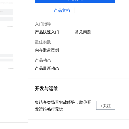
等服务的整体性解决方案。提供完善的工具
文戏情感细腻自然，动作戏激烈拳拳到肉，实现更强表演能力
支持中英文自由切换，具备更强的噪声鲁棒性
ernetes 版 ACK
云聚AI 严选权益
云安全中心 AI BAS 智能自动
SSL 证书
链和服务，协助客户主动、快速发现和定位
产品文档
，一键激活高效办公新体验
理容器应用的 K8s 服务
精选AI产品，从模型到应用全链提效
化模拟渗透攻击产品发布
线上问题。
堡垒机
AI 用量加速计划
DataWorks ChatBI 会话支持
入门指导
应用
防火墙
、识别商机，让客服更高效、服务更出色。
新老同享，达量后返
上传临时文件分析
产品快速入门
常见问题
千问办公
主机安全
NEW
最佳实践
的智能体编程平台
一站式AI生产力平台
内存泄露案例
AI 应用及服务市场
伶鹊
产品动态
企业级人与Agent协作平台，接入和调度多个数字员工
智能客服平台，对话机器人、对话分析、智能外呼
AI 应用
产品最新动态
大模型服务平台百炼 - 全妙
大模型
应用创作平台
多模态内容创作工具，已接入 DeepSeek
自然语言处理
开发与运维
数据标注
集结各类场景实战经验，助你开
+关注
机器学习
发运维畅行无忧
息提取
与 AI 智能体进行实时音视频通话
从文本、图片、视频中提取结构化的属性信息
构建支持视频理解的 AI 音视频实时通话应用