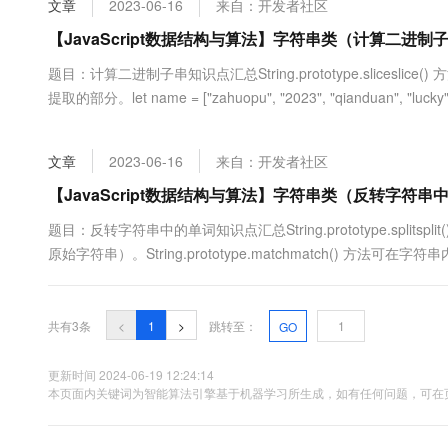
文章
2023-06-16
来自：开发者社区
大数据开发治理平台 Data
AI 产品 免费试用
网络
安全
云开发大赛
Tableau 订阅
【JavaScript数据结构与算法】字符串类（计算二进制
1亿+ 大模型 tokens 和 
可观测
入门学习赛
中间件
AI空中课堂在线直播课
题目：计算二进制子串知识点汇总String.prototype.slices
云防火墙
140+云产品 免费试用
大模型服务
提取的部分。let name = ["zahuopu", "2023", "qianduan", "lucky"] co
上云与迁云
云原生的云上边界网络安全
产品新客免费试用，最长1
数据库
String.prototype.ma....
生态解决方案
千问AI平台-Token Plan
企业出海
大模型ACA认证体验
大数据计算
文章
2023-06-16
来自：开发者社区
助力企业全员 AI 认知与能
行业生态解决方案
政企业务
媒体服务
千问AI平台-模型体验
【JavaScript数据结构与算法】字符串类（反转字符串
开发者生态解决方案
在线体验全尺寸、多种模态
企业服务与云通信
题目：反转字符串中的单词知识点汇总String.prototype.spli
AI 开发和 AI 应用解决
原始字符串）。String.prototype.matchmatch() 
Happy 系列大模型
域名与网站
配。Array.prototype.mapmap() 方法返回一个新数组，
终端用户计算
共有3条
<
1
>
跳转至：
GO
Serverless
大模型解决方案
更新时间 2024-06-19 12:24:14
开发工具
本页面内关键词为智能算法引擎基于机器学习所生成，如有任何问题，可在页
快速部署 Dify，高效搭建 
迁移与运维管理