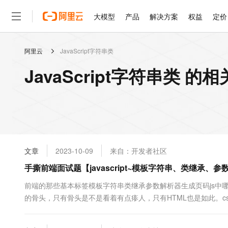
大模型
产品
解决方案
权益
定价
阿里云
JavaScript字符串类
大模型
产品
解决方案
权益
定价
云市场
伙伴
服务
了解阿里云
精选产品
精选解决方案
普惠上云
产品定价
精选商城
成为销售伙伴
售前咨询
为什么选择阿里云
千问AI平台
JavaScript字符串类 的
了解云产品的定价详情
大模型服务平台百炼
睿译宝，AI翻译排版一
普惠上云 官方力荐
分销伙伴
在线服务
网站建设
什么是云计算
大
大模型服务与应用平台
上传文档即自动完成翻译和
云服务器38元/年起，超
咨询伙伴
多端小程序
技术领先
云上成本管理
售后服务
轻量应用服务器
GLM-5.2：长任务时代
官方推荐返现计划
大模型
精选产品
精选解决方案
Salesforce 国际版订阅
稳定可靠
管理和优化成本
推荐新用户得奖励，单订单
销售伙伴合作计划
自助服务
友盟天域
安全合规
人工智能与机器学习
AI
文本生成
云数据库 RDS
Hermes Agent，打造
云工开物
无影生态合作计划
在线服务
文章
2023-10-09
来自：开发者社区
观测云
分析师报告
自主进化，持久记忆，越用
高校专属算力普惠，学生认
计算
互联网应用开发
Qwen3.8-Max
HOT
Salesforce On Alibaba C
工单服务
手撕前端面试题【javascript~模板字符串、类继承、
智能体时代全能旗舰模型
Tuya 物联网平台阿里云
研究报告与白皮书
人工智能平台 PAI
快速拥有专属 OpenClaw
大模
Consulting Partner 合
大数据
容器
免费试用
短信专区
一站式AI开发、训练和推
前端的那些基本标签模板字符串类继承参数解析器生成页码js中哪
蓝凌 OA
Qwen3.7-Plus
AI 大模型销售与服务生
现代化应用
的骨头，只有骨头是不是看着有点瘆人，只有HTML也是如此。c
存储
天池大赛
能看、能想、能动手的多模
云解析DNS
解决方案免费试用 新老
电子合同
js(javascripts),动起来，相当于人的血液，大脑等一切
最高领取价值200元试用
安全
网络与CDN
AI 算法大赛
Qwen3-VL-Plus
Leetcode有的刷题牛客都有，除此之外牛客里面还有招聘（社....
畅捷通