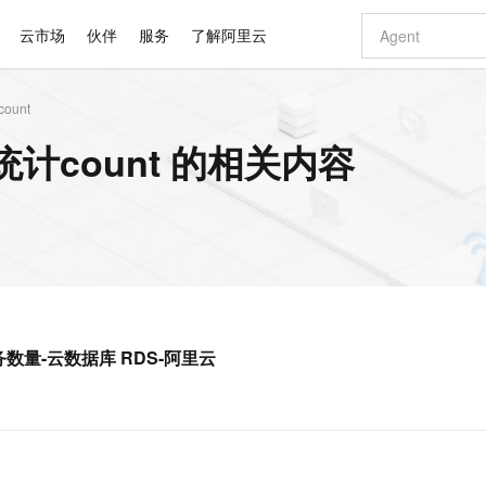
云市场
伙伴
服务
了解阿里云
ount
AI 特惠
数据与 API
成为产品伙伴
企业增值服务
最佳实践
价格计算器
AI 场景体
基础软件
产品伙伴合
阿里云认证
市场活动
配置报价
大模型
版统计count 的相关内容
自助选配和估算价格
步到位
智启 AI 普惠权益
产品生态集成认证中心
企业支持计划
云上春晚
域名与网站
Qwen Audio：打造专属 AI 语音助手
千问官方 MaaS 平台，为开发者和 Agent 而生，新用户赠送 1 亿 + tokens 额度
一句话生成原生
AI Coding
阿里云Maa
2026 阿里云
云服务器 E
为企业打
数据集
Windows
大模型认证
模型
NEW
NEW
格式还原
值低价云产品抢先购
至高享 1亿+免费 tokens，加速 Al 应用落地
提供智能易用的域名与建站服务
Qwen-Audio-3.0-Realtime 端到端实时语音角色扮演
输入一句话想法,
智能编程，一键
安全可靠、
产品生态伙伴
专家技术服务
云上奥运之旅
弹性计算合作
阿里云中企出
手机三要素
宝塔 Linux
全部认证
价格优势
开源旗舰模型
即刻拥有 DeepSeek-V4-Pro
阿里云 OPC 创新助力计划
千问大模型
一键部署幻兽
AI 电商营销
对象存储 O
大模型
产品生态伙伴工作台
企业增值服务台
云栖战略参考
云存储合作计
云栖大会
身份实名认证
CentOS
训练营
推动算力普惠，释放技术红利
最高返9万
真正可用的 1M 上下文,一次完成代码全链路开发
快速构建应用程序和网站，即刻迈出上云第一步
轻松解锁专属 DeepSeek-V4-Pro
至高百万元 Token 补贴，加速一人公司成长
多元化、高性能、安全可靠的大模型服务
一键购买专属
从图文生成到
云上的中国
数据库合作计
活动全景
短信
Docker
图片和
自进化智能体
5 分钟轻松部署专属 QwenPaw
Token Plan 模型订阅计划
数字证书管理服务（原SSL证书）
高效搭建 AI
AI 广告创作
无影云电脑
企业成长
NEW
HOT
信息公告
看见新力量
云网络合作计
OCR 文字识别
JAVA
越聪明
证享300元代金券
全托管，含MySQL、PostgreSQL、SQL Server、MariaDB多引擎
Qwen3.8-Max 首发尝鲜，限时加量 10 倍，夜间低至2折
实现全站HTTPS，呈现可信的WEB访问
从聊天伙伴进化为能主动干活的本地数字员工
图文、视频一
随时随地安
Kimi-K3
HappyHors
NEW
魔搭 Mode
loud
服务实践
官网公告
史任务数量-云数据库 RDS-阿里云
Kimi 最新旗舰模型，长程编程与推理利器
让文字生成流
金融模力时刻
Salesforce O
版
发票查验
全能环境
Claude Code + GStack 打造工程团队
千问办公，限时限量积分加倍
Qoder
低代码高效构
AI 建站
短信服务
型
NEW
作计划
计划
创新中心
魔搭 ModelSc
健康状态
理服务
让AI从“聊天伙伴”进化为能干活的“数字员工”
安装技能 GStack，拥有专属 AI 工程团队
你的AI工作搭子，覆盖日常办公高频场景
面向真实软件的智能体编程平台
0 代码专业建
客户案例
天气预报查询
操作系统
Deepseek-v4-pro
HappyHors
态合作计划
态智能体模型
旗舰 MoE 大模型，百万上下文与顶尖推理能力
图生视频，流
同享
万小智 AI 建站低至 15元/月
Qoder CN
AI 短剧/漫剧
云原生数据库 
快递物流查询
WordPress
成为服务伙
高校合作
点，立即开启云上创新
覆盖公网/内网、递归/权威、移动APP等全场景解析服务
送.CN域名，送备案服务码
基于千问大模型等，支持代码智能生成、研发智能问答
AI助力短剧
GLM-5.2
Wan2.7-T
Ubuntu