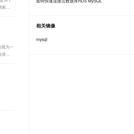
如何快速连接云数据库RDS MySQL
t.diy 一步搞定创意建站
构建大模型应用的安全防护体系
增索
通过自然语言交互简化开发流程,全栈开发支持
通过阿里云安全产品对 AI 应用进行安全防护
相关镜像
mysql
值视为一
免使用