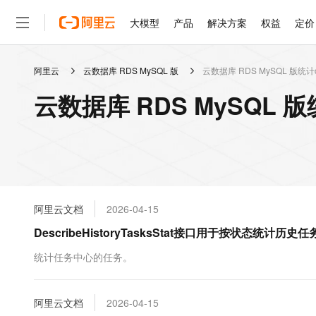
大模型
产品
解决方案
权益
定价
阿里云
云数据库 RDS MySQL 版
云数据库 RDS MySQL 版统计c
大模型
产品
解决方案
权益
定价
云市场
伙伴
服务
了解阿里云
精选产品
精选解决方案
普惠上云
产品定价
精选商城
成为销售伙伴
售前咨询
为什么选择阿里云
千问AI平台
云数据库 RDS MySQL 
了解云产品的定价详情
大模型服务平台百炼
睿译宝，AI翻译排版一
普惠上云 官方力荐
分销伙伴
在线服务
网站建设
什么是云计算
大
大模型服务与应用平台
上传文档即自动完成翻译和
云服务器38元/年起，超
咨询伙伴
多端小程序
技术领先
云上成本管理
售后服务
轻量应用服务器
GLM-5.2：长任务时代
官方推荐返现计划
大模型
精选产品
精选解决方案
Salesforce 国际版订阅
稳定可靠
管理和优化成本
推荐新用户得奖励，单订单
销售伙伴合作计划
自助服务
友盟天域
安全合规
人工智能与机器学习
AI
文本生成
云数据库 RDS
Hermes Agent，打造
云工开物
无影生态合作计划
在线服务
阿里云文档
2026-04-15
观测云
分析师报告
自主进化，持久记忆，越用
高校专属算力普惠，学生认
计算
互联网应用开发
Qwen3.8-Max
HOT
Salesforce On Alibaba C
工单服务
DescribeHistoryTasksStat接口用于按状态统计历
智能体时代全能旗舰模型
Tuya 物联网平台阿里云
研究报告与白皮书
人工智能平台 PAI
快速拥有专属 OpenClaw
大模
Consulting Partner 合
大数据
容器
免费试用
短信专区
一站式AI开发、训练和推
统计任务中心的任务。
蓝凌 OA
Qwen3.7-Plus
AI 大模型销售与服务生
现代化应用
存储
天池大赛
能看、能想、能动手的多模
云解析DNS
解决方案免费试用 新老
电子合同
最高领取价值200元试用
安全
阿里云文档
网络与CDN
2026-04-15
AI 算法大赛
Qwen3-VL-Plus
畅捷通