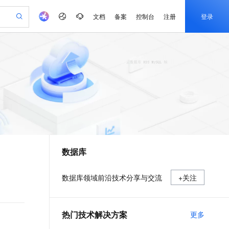
文档
备案
控制台
注册
登录
验
作计划
器
AI 活动
专业服务
服务伙伴合作计划
开发者社区
加入我们
产品动态
服务平台百炼
阿里云 OPC 创新助力计划
一站式生成采购清单，支持单品或批量购买
可编辑精美 PPT 文稿
S产品伙伴计划（繁花）
峰会
CS
造的大模型服务与应用开发平台
Agency Agents：拥有专属领域专家
AI 生产力先锋
Al MaaS 服务伙伴赋能合作
域名
博文
Careers
至高可申请百万元
Qwen3.8-Max 模型上线
 轻松生成专业的 PPT
开启高性价比 AI 编程新体验
弹性可伸缩的云计算服务
先锋实践拓展 AI 生产力的边界
多领域专家智能体,一键组建 AI 虚拟交付团队
Token 补贴，五大权
计划
海大会
伙伴信用分合作计划
商标
问答
社会招聘
益加速 OPC 成功
帕鲁游戏服务器
SS
HappyHorse 打造一站式影视创作平台
飞天发布时刻
HOT
Open Search 向量检索版支
划
备案
电子书
校园招聘
联机服务器，轻松开启游戏
视频创作，一键激活电商全链路生产力
稳定、安全、高性价比、高性能的云存储服务
所见，即是所愿
持视频检索 Pipeline 功能
可视化编排打通从文字构思到成片全链路闭环
更多支持
划
公司注册
镜像站
视频生成
语音识别与合成
 智能体与工作流应用
漫剧工坊：一站式动画创作平台
AI 实训营
应用身份服务 (IDaaS)
合作伙伴培训与认证
数据库
划
上云迁移
站生成，高效打造优质广告素材
全接入的云上超级电脑
通过阿里云百炼高效搭建AI应用,助力高效开发
快速生产连贯的高质量长漫剧
从基础到进阶，Agent 创客手把手教你
OpenClaw 管理能力上线
e-1.1-T2V
Qwen3-TTS-Flash
lScope
我要反馈
查询合作伙伴
畅细腻的高质量视频
离线语音合成大模型，多语言方言自适应，低延迟高稳定
n Alibaba Cloud ISV 合作
代维服务
建企业门户网站
10 分钟搭建微信、支付宝小程序
MaxCompute MaxFrame 提
数据库领域前沿技术分享与交流
+关注
创新加速
ope
登录合作伙伴管理后台
我要建议
站，无忧落地极速上线
以可视化方式快速构建移动和 PC 门户网站
国内短信简单易用，安全可靠，秒级触达，全球覆盖200+国家和地区。
高效部署网站，快速应用到小程序
供自动弹性内存功能
e-1.1-I2V
Cosyvoice-V3-Flash
安全
畅自然，细节丰富
高表现力语音合成大模型，语音克隆听感自然
我要投诉
PolarDB
上云场景组合购
Milvus 弹性伸缩功能新增节
伴
热门技术解决方案
更多
漫剧创作，剧本、分镜、视频高效生成
100%兼容MySQL、PostgreSQL，兼容Oracle，支持集中和分布式
覆盖90%+业务场景，专享组合折扣价
点支持范围
2V
VPN
Fun-ASR