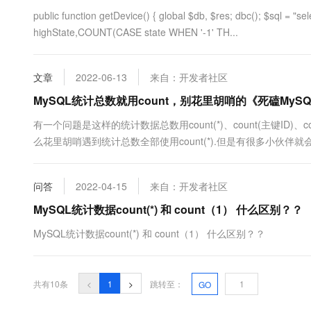
public function getDevice() { global $db, $res; dbc(); $sql 
highState,COUNT(CASE state WHEN '-1' TH...
文章
2022-06-13
来自：开发者社区
MySQL统计总数就用count，别花里胡哨的《死磕MySQ
有一个问题是这样的统计数据总数用count(*)、count(主键ID)、c
么花里胡哨遇到统计总数全部使用count(*).但是有很多小伙
同存储引擎的做法你需要知道的是在不同的存储引擎下，MySQL对于
Myisam中，每张表的总行数都会....
问答
2022-04-15
来自：开发者社区
MySQL统计数据count(*) 和 count（1） 什么区别？？
MySQL统计数据count(*) 和 count（1） 什么区别？？
共有10条
<
1
>
跳转至：
GO