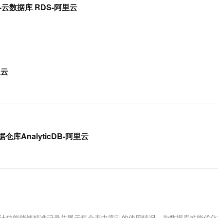
服务生态伙伴
视觉 Coding、空间感知、多模态思考等全面升级
1M上下文，专为长程任务能力而生
云工开物
事件-云数据库 RDS-阿里云
企业应用
Works
Night Plan 支持 Qwen 3.8-Max
云原生大数据计算服务 MaxCompute
AI 办公
容器服务 Kub
NEW
Red Hat
30+ 款产品免费体验
Data Agent 驱动的一站式 Data+AI 开发治理平台
夜间 5 折，Qwen/Meoo/TokenPlan 客户专享
面向分析的企业级SaaS模式云数据仓库
AI智能应用
提供一站式管
科研合作
ERP
堂（旗舰版）
SUSE
智能客服
AI 应用构建
大模型原生
CRM
防护产品
2个月
自动承接线索
建站小程序
Qoder
大模型服务平台百炼-应用模版
OA 办公系统
HOT
NEW
里云
面向真实软件
个人版上线、团队版降价；千问3.8-Max首发发尝鲜
丰富多元化的应用模版和解决方案
力提升
财税管理
模板建站
万有无界
大模型服务平台百炼-智能体
400电话
定制建站
的模型效果
灵活可视化地构建企业级 Agent
方案
广告营销
模板小程序
秒悟
人工智能平台 PAI
定制小程序
云端极速 AI 
新一代 AI 视频生成模型，深度适配广告营销等场景
AI Native 的算法工程平台，一站式完成建模、训练、推理服务部署
据仓库AnalyticDB-阿里云
APP 开发
建站系统
AI 应用
10分钟微调：让0.6B模型媲美235B模
多模态数据信
型
依托云原生高可用架构,实现Dify私有化部署
用1%尺寸在特定领域达到大模型90%以上效果
引命中统计功能能够精准记录并展示每个表中索引的使用情况，为数据库性能优