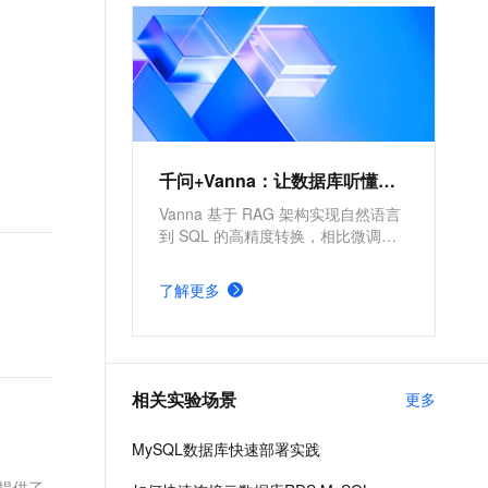
文戏情感细腻自然，动作戏激烈拳拳到肉，实现更强表演能力
支持中英文自由切换，具备更强的噪声鲁棒性
ernetes 版 ACK
云聚AI 严选权益
AI 原生数据库服务发布
SSL 证书
，一键激活高效办公新体验
理容器应用的 K8s 服务
精选AI产品，从模型到应用全链提效
Agent 数据网关
堡垒机
AI 用量加速计划
云原生数据库 PolarDB
应用
防火墙
、识别商机，让客服更高效、服务更出色。
新老同享，达量后返
Agentic Database 发布
千问办公
主机安全
NEW
的智能体编程平台
一站式AI生产力平台
千问+Vanna：让数据库听懂人话
AI 应用及服务市场
伶鹊
Vanna 基于 RAG 架构实现自然语言
企业级人与Agent协作平台，接入和调度多个数字员工
智能客服平台，对话机器人、对话分析、智能外呼
到 SQL 的高精度转换，相比微调方
AI 应用
案更简单。依托阿里云全栈云能力，
大模型服务平台百炼 - 全妙
可显著提高自然语言理解精准度与
大模型
了解更多
应用创作平台
SQL 生成执行效率。
多模态内容创作工具，已接入 DeepSeek
自然语言处理
数据标注
相关实验场景
更多
机器学习
息提取
与 AI 智能体进行实时音视频通话
MySQL数据库快速部署实践
从文本、图片、视频中提取结构化的属性信息
构建支持视频理解的 AI 音视频实时通话应用
化提供了