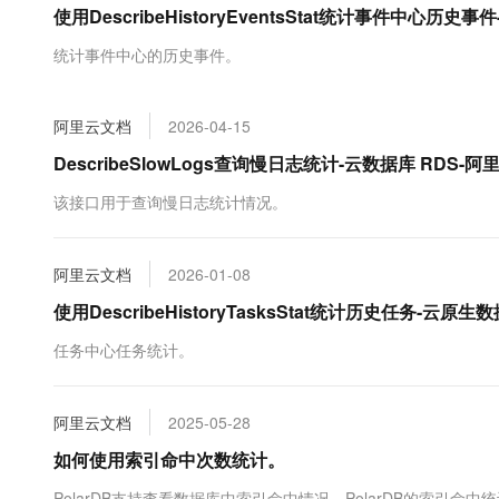
使用DescribeHistoryEventsStat统计事件中心历史
大数据开发治理平台 Data
AI 产品 免费试用
网络
安全
云开发大赛
Tableau 订阅
1亿+ 大模型 tokens 和 
统计事件中心的历史事件。
可观测
入门学习赛
中间件
AI空中课堂在线直播课
云防火墙
140+云产品 免费试用
大模型服务
上云与迁云
云原生的云上边界网络安全
产品新客免费试用，最长1
数据库
阿里云文档
2026-04-15
生态解决方案
千问AI平台-Token Plan
企业出海
大模型ACA认证体验
DescribeSlowLogs查询慢日志统计-云数据库 RDS-阿
大数据计算
助力企业全员 AI 认知与能
行业生态解决方案
政企业务
该接口用于查询慢日志统计情况。
媒体服务
千问AI平台-模型体验
开发者生态解决方案
在线体验全尺寸、多种模态
企业服务与云通信
AI 开发和 AI 应用解决
阿里云文档
2026-01-08
Happy 系列大模型
域名与网站
使用DescribeHistoryTasksStat统计历史任务-云原生数
终端用户计算
任务中心任务统计。
Serverless
大模型解决方案
阿里云文档
2025-05-28
开发工具
快速部署 Dify，高效搭建 
如何使用索引命中次数统计。
迁移与运维管理
PolarDB支持查看数据库中索引命中情况。PolarDB的索