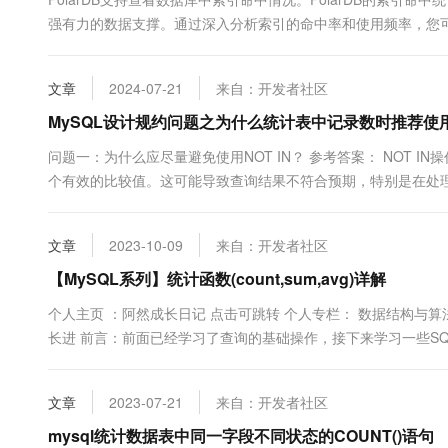
10 分钟在聊天系统中增加
专有云
强有力的数据支撑。通过深入分析索引的命中率和使用频率，您
引，从而显著提升查询性能。
文章
2024-07-21
来自：开发者社区
MySQL设计规约问题之为什么统计表中记录数时推荐使用COUNT(
问题一：为什么应尽量避免使用NOT IN？ 参考答案： NOT 
个有效的比较值。这可能导致查询结果不符合预期，特别是在处
NOT IN。 关于本问题的更多回答可点击进行查看： h...
文章
2023-10-09
来自：开发者社区
【MySQL系列】统计函数(count,sum,avg)详解
个人主页 ：阿然成长日记 点击可跳转 个人专栏： 数据结构与
长进 前言：前面已经学习了查询的基础操作，接下来学习一些S
的使用，现在只是进行初步了解各个函数的作用。文章目录一、COU
2.COUNT函数的...
文章
2023-07-21
来自：开发者社区
mysql统计数据表中同一字段不同状态的COUNT()语句