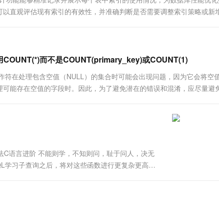
一个 AI 助手
超强辅助，Bol
可以直观评估现有索引的有效性，并准确判断是否需要调整索引策略或新
即刻拥有 DeepSeek-R1 满血版
在企业官网、通讯软件中为客户提供 AI 客服
多种方案随心选，轻松解锁专属 DeepSeek
*)而不是COUNT(primary_key)或COUNT(1)
IN操作符在处理包含空值（NULL）的集合时可能会出现问题，因为它会将空
理可能存在空值的字段时。因此，为了避免潜在的错误和混淆，应尽量避
算法C语言进阶 不能则学，不知则问，耻于问人，决无
QL学习子查询之后，将对这些函数进行更复杂更高级
NT函数创建一个表T11.COUNT函数的定义：