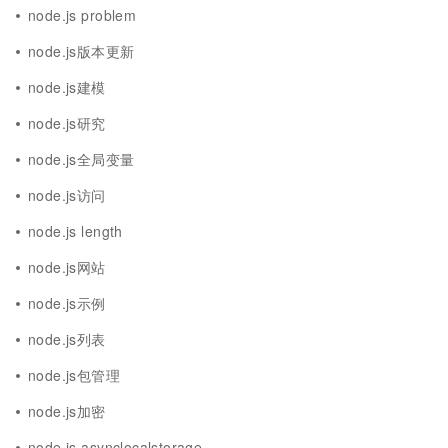
node.js problem
node.js版本更新
node.js建模
node.js研究
node.js全局变量
node.js访问
node.js length
node.js网站
node.js示例
node.js列表
node.js包管理
node.js加密
node.js asynclocalstorage