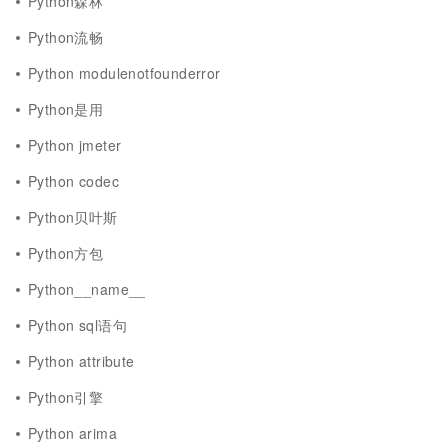
Python森林
Python流畅
Python modulenotfounderror
Python是用
Python jmeter
Python codec
Python贝叶斯
Python方包
Python__name__
Python sql语句
Python attribute
Python引擎
Python arima