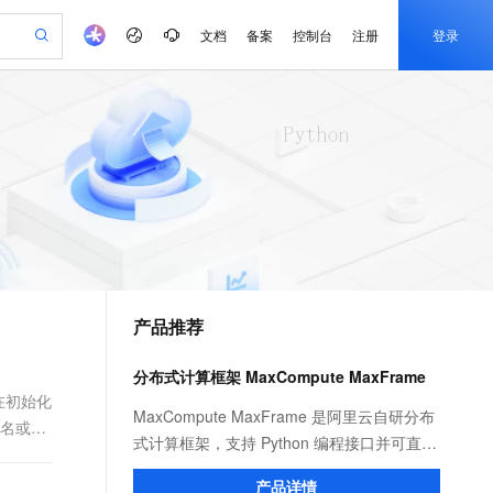
文档
备案
控制台
注册
登录
验
作计划
器
AI 活动
专业服务
服务伙伴合作计划
开发者社区
加入我们
产品动态
服务平台百炼
阿里云 OPC 创新助力计划
一站式生成采购清单，支持单品或批量购买
io：打造专属 AI 语音助手
S产品伙伴计划（繁花）
峰会
CS
造的大模型服务与应用开发平台
一句话生成原生可编辑精美 PPT 文稿
AI 生产力先锋
Al MaaS 服务伙伴赋能合作
域名
博文
Careers
至高可申请百万元
Qwen3.8-Max 模型上线
开启高性价比 AI 编程新体验
弹性可伸缩的云计算服务
Qwen-Audio-3.0-Realtime 端到端实时语音角色扮演
输入一句话想法, 轻松生成专业的 PPT
先锋实践拓展 AI 生产力的边界
Token 补贴，五大权
计划
海大会
伙伴信用分合作计划
商标
问答
社会招聘
益加速 OPC 成功
eek-V4-Pro
SS
一键部署幻兽帕鲁游戏服务器
飞天发布时刻
HOT
Open Search 向量检索版支
划
备案
电子书
校园招聘
pSeek-V4-Pro
视频创作，一键激活电商全链路生产力
稳定、安全、高性价比、高性能的云存储服务
一键购买专属联机服务器，轻松开启游戏
所见，即是所愿
持视频检索 Pipeline 功能
更多支持
划
公司注册
镜像站
视频生成
语音识别与合成
专属 QwenPaw
漫剧工坊：一站式动画创作平台
AI 实训营
HOT
应用身份服务 (IDaaS)
合作伙伴培训与认证
产品推荐
划
上云迁移
站生成，高效打造优质广告素材
全接入的云上超级电脑
从聊天伙伴进化为能主动干活的本地数字员工
快速生产连贯的高质量长漫剧
从基础到进阶，Agent 创客手把手教你
OpenClaw 管理能力上线
e-1.1-T2V
Qwen3-TTS-Flash
lScope
我要反馈
查询合作伙伴
畅细腻的高质量视频
离线语音合成大模型，多语言方言自适应，低延迟高稳定
n Alibaba Cloud ISV 合作
代维服务
建企业门户网站
10 分钟搭建微信、支付宝小程序
分布式计算框架 MaxCompute MaxFrame
MaxCompute MaxFrame 提
创新加速
ope
登录合作伙伴管理后台
我要建议
站，无忧落地极速上线
以可视化方式快速构建移动和 PC 门户网站
国内短信简单易用，安全可靠，秒级触达，全球覆盖200+国家和地区。
高效部署网站，快速应用到小程序
供自动弹性内存功能
在初始化
e-1.1-I2V
Cosyvoice-V3-Flash
MaxCompute MaxFrame 是阿里云自研分布
类名或实
安全
畅自然，细节丰富
高表现力语音合成大模型，语音克隆听感自然
我要投诉
PolarDB
式计算框架，支持 Python 编程接口并可直接
上云场景组合购
Milvus 弹性伸缩功能新增节
伴
漫剧创作，剧本、分镜、视频高效生成
100%兼容MySQL、PostgreSQL，兼容Oracle，支持集中和分布式
覆盖90%+业务场景，专享组合折扣价
点支持范围
使用 MaxCompute 计算资源及数据接口，与
2V
VPN
Fun-ASR
产品详情