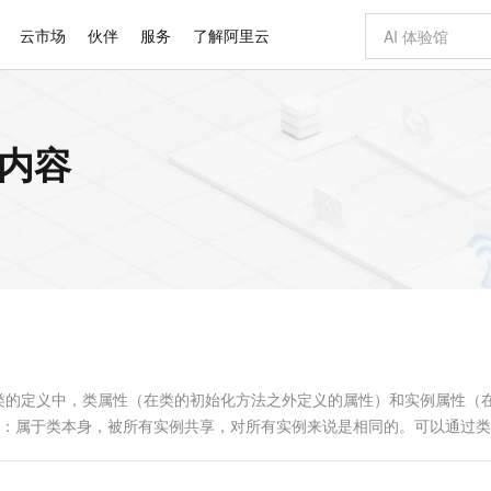
云市场
伙伴
服务
了解阿里云
AI 特惠
数据与 API
成为产品伙伴
企业增值服务
最佳实践
价格计算器
AI 场景体
基础软件
产品伙伴合
阿里云认证
市场活动
配置报价
大模型
关内容
自助选配和估算价格
新方式
睿译宝，AI翻译排版一步到位
智启 AI 普惠权益
产品生态集成认证中心
企业支持计划
云上春晚
域名与网站
千问官方 MaaS 平台，为开发者和 Agent 而生，新用户赠送 1 亿 + tokens 额度
Qwen Aud
AI Coding
阿里云Maa
2026 阿里云
云服务器 E
为企业打
数据集
Windows
大模型认证
模型
NEW
NEW
交付可用成果
值低价云产品抢先购
上传文档即自动完成翻译和格式还原
至高享 1亿+免费 tokens，加速 Al 应用落地
提供智能易用的域名与建站服务
智能编程，一键
安全可靠、
产品生态伙伴
专家技术服务
云上奥运之旅
弹性计算合作
阿里云中企出
手机三要素
宝塔 Linux
全部认证
价格优势
有专属领域专家
GLM-5.2：长任务时代开源旗舰模型
阿里云 OPC 创新助力计划
千问大模型
即刻拥有 DeepS
AI 电商营销
对象存储 O
大模型
产品生态伙伴工作台
企业增值服务台
云栖战略参考
云存储合作计
云栖大会
身份实名认证
CentOS
训练营
推动算力普惠，释放技术红利
最高返9万
多领域专家智能体,一键组建 AI 虚拟交付团队
快速构建应用程序和网站，即刻迈出上云第一步
至高百万元 Token 补贴，加速一人公司成长
多元化、高性能、安全可靠的大模型服务
真正可用的 1M 上下文,一次完成代码全链路开发
轻松解锁专属 Dee
从图文生成到
云上的中国
数据库合作计
活动全景
短信
Docker
图片和
站式影视创作平台
Hermes Agent，打造自进化智能体
Token Plan 模型订阅计划
数字证书管理服务（原SSL证书）
5 分钟轻松部署
AI 广告创作
无影云电脑
企业成长
NEW
信息公告
看见新力量
云网络合作计
OCR 文字识别
JAVA
证享300元代金券
可视化编排打通从文字构思到成片全链路闭环
全托管，含MySQL、PostgreSQL、SQL Server、MariaDB多引擎
自主进化，持久记忆，越用越聪明
Qwen3.8-Max 首发尝鲜，限时加量 10 倍，夜间低至2折
实现全站HTTPS，呈现可信的WEB访问
图文、视频一
随时随地安
Kimi-K3
HappyHors
NEW
魔搭 Mode
loud
服务实践
官网公告
Kimi 最新旗舰模型，长程编程与推理利器
让文字生成流
金融模力时刻
Salesforce O
版
发票查验
全能环境
Claude Code + GStack 打造工程团队
千问办公，限时限量积分加倍
Qoder
低代码高效构
AI 建站
短信服务
型
NEW
作计划
计划
创新中心
魔搭 ModelSc
健康状态
理服务
让AI从“聊天伙伴”进化为能干活的“数字员工”
安装技能 GStack，拥有专属 AI 工程团队
你的AI工作搭子，覆盖日常办公高频场景
面向真实软件的智能体编程平台
0 代码专业建
不同？ 在类的定义中，类属性（在类的初始化方法之外定义的属性）和实例属性（
客户案例
天气预报查询
操作系统
Deepseek-v4-pro
HappyHors
态合作计划
性：属于类本身，被所有实例共享，对所有实例来说是相同的。可以通过
态智能体模型
旗舰 MoE 大模型，百万上下文与顶尖推理能力
图生视频，流
同享
万小智 AI 建站低至 15元/月
Qoder CN
AI 短剧/漫剧
云原生数据库 
快递物流查询
WordPress
成为服务伙
高校合作
点，立即开启云上创新
覆盖公网/内网、递归/权威、移动APP等全场景解析服务
送.CN域名，送备案服务码
基于千问大模型等，支持代码智能生成、研发智能问答
AI助力短剧
GLM-5.2
Wan2.7-T
Ubuntu