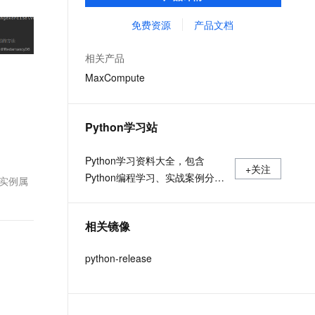
MaxCompute Notebook、镜像管理等功能共
文戏情感细腻自然，动作戏激烈拳拳到肉，实现更强表演能力
支持中英文自由切换，具备更强的噪声鲁棒性
ernetes 版 ACK
云聚AI 严选权益
AI 原生数据库服务发布
SSL 证书
同构成 MaxCompute 完整 Python 开发生
免费资源
产品文档
，一键激活高效办公新体验
理容器应用的 K8s 服务
精选AI产品，从模型到应用全链提效
Agent 数据网关
态。
堡垒机
AI 用量加速计划
云原生数据库 PolarDB
相关产品
应用
防火墙
、识别商机，让客服更高效、服务更出色。
新老同享，达量后返
Agentic Database 发布
MaxCompute
千问办公
主机安全
NEW
的智能体编程平台
一站式AI生产力平台
Python学习站
AI 应用及服务市场
伶鹊
企业级人与Agent协作平台，接入和调度多个数字员工
智能客服平台，对话机器人、对话分析、智能外呼
Python学习资料大全，包含
AI 应用
+关注
Python编程学习、实战案例分
大模型服务平台百炼 - 全妙
实例属
大模型
应用创作平台
享、开发者必知词条等内容。
多模态内容创作工具，已接入 DeepSeek
自然语言处理
相关镜像
数据标注
python-release
机器学习
息提取
与 AI 智能体进行实时音视频通话
从文本、图片、视频中提取结构化的属性信息
构建支持视频理解的 AI 音视频实时通话应用