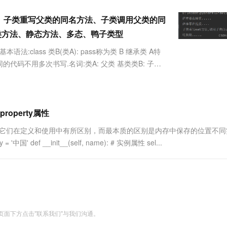
服务生态伙伴
视觉 Coding、空间感知、多模态思考等全面升级
1M上下文，专为长程任务能力而生
云工开物
企业应用
Works
Night Plan 支持 Qwen 3.8-Max
云原生大数据计算服务 MaxCompute
AI 办公
容器服务 Kub
NEW
Red Hat
承、子类重写父类的同名方法、子类调用父类的同
30+ 款产品免费体验
Data Agent 驱动的一站式 Data+AI 开发治理平台
夜间 5 折，Qwen/Meoo/TokenPlan 客户专享
面向分析的企业级SaaS模式云数据仓库
AI智能应用
提供一站式管
科研合作
ERP
性、类方法、静态方法、多态、鸭子类型
堂（旗舰版）
SUSE
智能客服
AI 应用构建
大模型原生
CRM
法:class 类B(类A): pass称为类 B 继承类 A特
防护产品
2个月
自动承接线索
建站小程序
的代码不用多次书写.名词:类A: 父类 基类类B: 子类
Qoder
大模型服务平台百炼-应用模版
OA 办公系统
HOT
NEW
面向真实软件
个人版上线、团队版降价；千问3.8-Max首发发尝鲜
丰富多元化的应用模版和解决方案
力提升
财税管理
模板建站
万有无界
大模型服务平台百炼-智能体
400电话
定制建站
的模型效果
灵活可视化地构建企业级 Agent
operty属性
方案
广告营销
模板小程序
秒悟
人工智能平台 PAI
性它们在定义和使用中有所区别，而最本质的区别是内存中保存的位置不同
定制小程序
云端极速 AI 
新一代 AI 视频生成模型，深度适配广告营销等场景
AI Native 的算法工程平台，一站式完成建模、训练、推理服务部署
中国' def __init__(self, name): # 实例属性 sel...
APP 开发
建站系统
AI 应用
10分钟微调：让0.6B模型媲美235B模
多模态数据信
型
依托云原生高可用架构,实现Dify私有化部署
面下方点击"联系我们"与我们沟通。
用1%尺寸在特定领域达到大模型90%以上效果