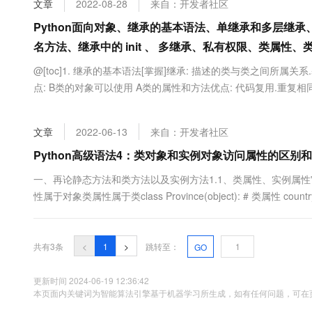
文章
2022-08-28
来自：开发者社区
大数据开发治理平台 Data
AI 产品 免费试用
网络
安全
云开发大赛
Tableau 订阅
Python面向对象、继承的基本语法、单继承和多层继
1亿+ 大模型 tokens 和 
可观测
入门学习赛
中间件
名方法、继承中的 init 、 多继承、私有权限、类属
AI空中课堂在线直播课
云防火墙
140+云产品 免费试用
大模型服务
上云与迁云
@[toc]1. 继承的基本语法[掌握]继承: 描述的类与类之间所属关系.基本语
云原生的云上边界网络安全
产品新客免费试用，最长1
数据库
生态解决方案
点: B类的对象可以使用 A类的属性和方法优点: 代码复用.重复相同
千问AI平台-Token Plan
企业出海
大模型ACA认证体验
大数据计算
派生类# 1. 定义是个 动物类 animal类 class Animal(object)...
助力企业全员 AI 认知与能
行业生态解决方案
政企业务
媒体服务
文章
2022-06-13
来自：开发者社区
千问AI平台-模型体验
开发者生态解决方案
在线体验全尺寸、多种模态
Python高级语法4：类对象和实例对象访问属性的区别和pr
企业服务与云通信
AI 开发和 AI 应用解决
Happy 系列大模型
一、再论静态方法和类方法以及实例方法1.1、类属性、实例属
域名与网站
性属于对象类属性属于类class Province(object): # 类属性 country = '
终端用户计算
Serverless
大模型解决方案
共有3条
<
1
>
跳转至：
GO
开发工具
快速部署 Dify，高效搭建 
更新时间 2024-06-19 12:36:42
本页面内关键词为智能算法引擎基于机器学习所生成，如有任何问题，可在页
迁移与运维管理