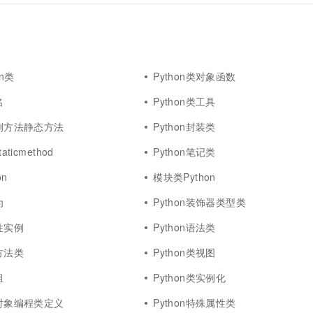
一个 AI 助手
超强辅助，Bol
即刻拥有 DeepSeek-R1 满血版
在企业官网、通讯软件中为客户提供 AI 客服
多种方案随心选，轻松解锁专属 DeepSeek
on类
Python类对象函数
名
Python类工具
实例方法静态方法
Python封装类
aticmethod
Python笔记类
on
模块类Python
为
Python装饰器类型类
属性实例
Python语法类
态方法类
Python类视图
组
Python类实例化
向对象编程类定义
Python特殊属性类