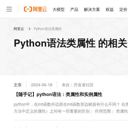
大模型
产品
解决方案
权益
定价
阿里云
Python语法类属性
大模型
产品
解决方案
权益
定价
云市场
伙伴
服务
了解阿里云
精选产品
精选解决方案
普惠上云
产品定价
精选商城
成为销售伙伴
售前咨询
为什么选择阿里云
千问AI平台
Python语法类属性 的相
了解云产品的定价详情
大模型服务平台百炼
千问办公，解锁你的工作
普惠上云 官方力荐
分销伙伴
在线服务
网站建设
什么是云计算
大
大模型服务与应用平台
企业级Agent产品，直接
云服务器38元/年起，超
咨询伙伴
多端小程序
技术领先
云上成本管理
售后服务
轻量应用服务器
Agency Agents：拥
官方推荐返现计划
大模型
精选产品
精选解决方案
Salesforce 国际版订阅
稳定可靠
管理和优化成本
推荐新用户得奖励，单订单
销售伙伴合作计划
自助服务
友盟天域
安全合规
人工智能与机器学习
AI
文本生成
云数据库 RDS
HappyHorse 打造一
云工开物
无影生态合作计划
在线服务
文章
2024-06-18
来自：开发者社区
观测云
分析师报告
高校专属算力普惠，学生认
计算
互联网应用开发
Qwen3.8-Max
HOT
Salesforce On Alibaba C
工单服务
【随手记】python语法：类属性和实例属性
智能体时代全能旗舰模型
Tuya 物联网平台阿里云
研究报告与白皮书
人工智能平台 PAI
快速拥有专属 OpenClaw
大模
Consulting Partner 合
大数据
容器
免费试用
短信专区
一站式AI开发、训练和推
python中，在init函数外边跟在init函数里边赋值有什么
蓝凌 OA
Qwen3.7-Plus
AI 大模型销售与服务生
现代化应用
方法中定义的属性）之间有一些重要的区别： 作用范围： 类属
存储
天池大赛
能看、能想、能动手的多模
云解析DNS
解决方案免费试用 新老
电子合同
例访问。 ...
最高领取价值200元试用
安全
网络与CDN
AI 算法大赛
Qwen3-VL-Plus
畅捷通