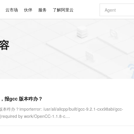
云市场
伙伴
服务
了解阿里云
AI 特惠
数据与 API
成为产品伙伴
企业增值服务
最佳实践
价格计算器
AI 场景体
基础软件
产品伙伴合
阿里云认证
市场活动
配置报价
大模型
内容
自助选配和估算价格
步到位
智启 AI 普惠权益
产品生态集成认证中心
企业支持计划
云上春晚
域名与网站
Qwen Audio：打造专属 AI 语音助手
千问官方 MaaS 平台，为开发者和 Agent 而生，新用户赠送 1 亿 + tokens 额度
一句话生成原生
AI Coding
阿里云Maa
2026 阿里云
云服务器 E
为企业打
数据集
Windows
大模型认证
模型
NEW
NEW
格式还原
值低价云产品抢先购
至高享 1亿+免费 tokens，加速 Al 应用落地
提供智能易用的域名与建站服务
Qwen-Audio-3.0-Realtime 端到端实时语音角色扮演
输入一句话想法,
智能编程，一键
安全可靠、
产品生态伙伴
专家技术服务
云上奥运之旅
弹性计算合作
阿里云中企出
手机三要素
宝塔 Linux
全部认证
价格优势
开源旗舰模型
即刻拥有 DeepSeek-V4-Pro
阿里云 OPC 创新助力计划
千问大模型
一键部署幻兽
AI 电商营销
对象存储 O
大模型
产品生态伙伴工作台
企业增值服务台
云栖战略参考
云存储合作计
云栖大会
身份实名认证
CentOS
训练营
推动算力普惠，释放技术红利
最高返9万
真正可用的 1M 上下文,一次完成代码全链路开发
快速构建应用程序和网站，即刻迈出上云第一步
轻松解锁专属 DeepSeek-V4-Pro
至高百万元 Token 补贴，加速一人公司成长
多元化、高性能、安全可靠的大模型服务
一键购买专属
从图文生成到
云上的中国
数据库合作计
活动全景
短信
Docker
图片和
自进化智能体
5 分钟轻松部署专属 QwenPaw
Token Plan 模型订阅计划
数字证书管理服务（原SSL证书）
高效搭建 AI
AI 广告创作
无影云电脑
企业成长
NEW
HOT
信息公告
看见新力量
云网络合作计
OCR 文字识别
JAVA
越聪明
证享300元代金券
全托管，含MySQL、PostgreSQL、SQL Server、MariaDB多引擎
Qwen3.8-Max 首发尝鲜，限时加量 10 倍，夜间低至2折
实现全站HTTPS，呈现可信的WEB访问
从聊天伙伴进化为能主动干活的本地数字员工
图文、视频一
随时随地安
Kimi-K3
HappyHors
NEW
魔搭 Mode
loud
服务实践
官网公告
传了，报gcc 版本咋办？
Kimi 最新旗舰模型，长程编程与推理利器
让文字生成流
金融模力时刻
Salesforce O
版
发票查验
全能环境
Claude Code + GStack 打造工程团队
千问办公，限时限量积分加倍
Qoder
低代码高效构
AI 建站
短信服务
型
NEW
作计划
计划
创新中心
魔搭 ModelSc
健康状态
理服务
让AI从“聊天伙伴”进化为能干活的“数字员工”
安装技能 GStack，拥有专属 AI 工程团队
你的AI工作搭子，覆盖日常办公高频场景
面向真实软件的智能体编程平台
0 代码专业建
terror: /usr/ali/alicpp/built/gcc-9.2.1-cxx98abi/gcc-
客户案例
天气预报查询
操作系统
Deepseek-v4-pro
HappyHors
态合作计划
 (required by work/OpenCC-1.1.8-c....
态智能体模型
旗舰 MoE 大模型，百万上下文与顶尖推理能力
图生视频，流
同享
万小智 AI 建站低至 15元/月
Qoder CN
AI 短剧/漫剧
云原生数据库 
快递物流查询
WordPress
成为服务伙
高校合作
点，立即开启云上创新
覆盖公网/内网、递归/权威、移动APP等全场景解析服务
送.CN域名，送备案服务码
基于千问大模型等，支持代码智能生成、研发智能问答
AI助力短剧
GLM-5.2
Wan2.7-T
Ubuntu