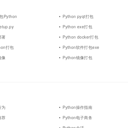
一个 AI 助手
超强辅助，Bol
即刻拥有 DeepSeek-R1 满血版
在企业官网、通讯软件中为客户提供 AI 客服
多种方案随心选，轻松解锁专属 DeepSeek
打包Python
Python pyqt打包
tup.py
Python exe打包
部署
Python docker打包
hon打包
Python软件打包exe
镜像
Python镜像打包
行为
Python操作指南
推荐
Python电子商务
Python会话