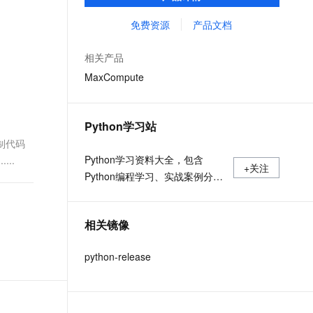
MaxCompute Notebook、镜像管理等功能共
文戏情感细腻自然，动作戏激烈拳拳到肉，实现更强表演能力
支持中英文自由切换，具备更强的噪声鲁棒性
ernetes 版 ACK
云聚AI 严选权益
AI 原生数据库服务发布
SSL 证书
同构成 MaxCompute 完整 Python 开发生
免费资源
产品文档
，一键激活高效办公新体验
理容器应用的 K8s 服务
精选AI产品，从模型到应用全链提效
Agent 数据网关
态。
堡垒机
AI 用量加速计划
云原生数据库 PolarDB
相关产品
应用
防火墙
、识别商机，让客服更高效、服务更出色。
新老同享，达量后返
Agentic Database 发布
MaxCompute
千问办公
主机安全
NEW
的智能体编程平台
一站式AI生产力平台
Python学习站
AI 应用及服务市场
伶鹊
 复制代码
企业级人与Agent协作平台，接入和调度多个数字员工
智能客服平台，对话机器人、对话分析、智能外呼
Python学习资料大全，包含
...
AI 应用
+关注
Python编程学习、实战案例分
大模型服务平台百炼 - 全妙
大模型
应用创作平台
享、开发者必知词条等内容。
多模态内容创作工具，已接入 DeepSeek
自然语言处理
相关镜像
数据标注
python-release
机器学习
息提取
与 AI 智能体进行实时音视频通话
从文本、图片、视频中提取结构化的属性信息
构建支持视频理解的 AI 音视频实时通话应用