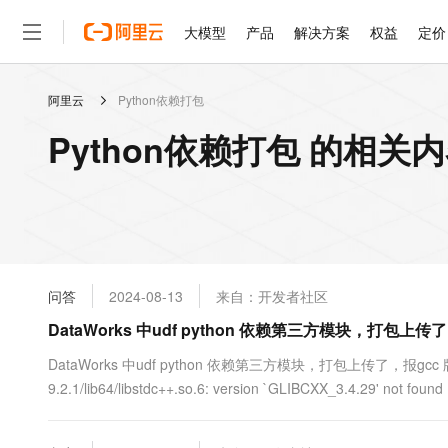
大模型
产品
解决方案
权益
定价
阿里云
Python依赖打包
大模型
产品
解决方案
权益
定价
云市场
伙伴
服务
了解阿里云
精选产品
精选解决方案
普惠上云
产品定价
精选商城
成为销售伙伴
售前咨询
为什么选择阿里云
千问AI平台
Python依赖打包 的相关
了解云产品的定价详情
大模型服务平台百炼
睿译宝，AI翻译排版一
普惠上云 官方力荐
分销伙伴
在线服务
网站建设
什么是云计算
大
大模型服务与应用平台
上传文档即自动完成翻译和
云服务器38元/年起，超
咨询伙伴
多端小程序
技术领先
云上成本管理
售后服务
轻量应用服务器
GLM-5.2：长任务时代
官方推荐返现计划
大模型
精选产品
精选解决方案
Salesforce 国际版订阅
稳定可靠
管理和优化成本
推荐新用户得奖励，单订单
销售伙伴合作计划
自助服务
友盟天域
安全合规
人工智能与机器学习
AI
文本生成
云数据库 RDS
Hermes Agent，打造
云工开物
无影生态合作计划
在线服务
问答
2024-08-13
来自：开发者社区
观测云
分析师报告
自主进化，持久记忆，越用
高校专属算力普惠，学生认
计算
互联网应用开发
Qwen3.8-Max
HOT
Salesforce On Alibaba C
工单服务
DataWorks 中udf python 依赖第三方模块，打包上
智能体时代全能旗舰模型
Tuya 物联网平台阿里云
研究报告与白皮书
人工智能平台 PAI
快速拥有专属 OpenClaw
大模
Consulting Partner 合
大数据
容器
免费试用
短信专区
一站式AI开发、训练和推
DataWorks 中udf python 依赖第三方模块，打包上传了，报gcc 版本咋办？impor
蓝凌 OA
Qwen3.7-Plus
AI 大模型销售与服务生
现代化应用
9.2.1/lib64/libstdc++.so.6: version `GLIBCXX_3.4.29' not found
存储
天池大赛
能看、能想、能动手的多模
云解析DNS
解决方案免费试用 新老
电子合同
最高领取价值200元试用
安全
网络与CDN
AI 算法大赛
Qwen3-VL-Plus
畅捷通