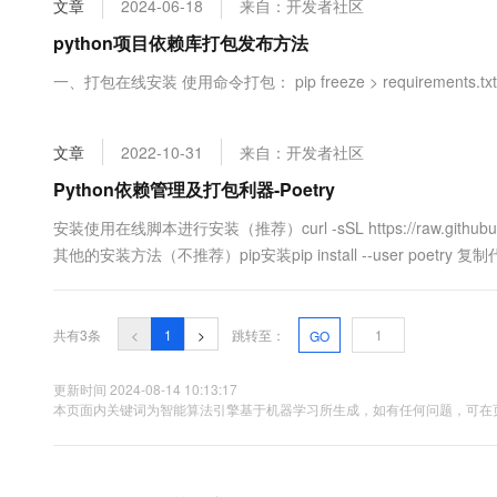
文章
2024-06-18
来自：开发者社区
大数据开发治理平台 Data
AI 产品 免费试用
网络
安全
云开发大赛
Tableau 订阅
python项目依赖库打包发布方法
1亿+ 大模型 tokens 和 
可观测
入门学习赛
中间件
AI空中课堂在线直播课
一、打包在线安装 使用命令打包： pip freeze > requirements.txt .
云防火墙
140+云产品 免费试用
大模型服务
上云与迁云
云原生的云上边界网络安全
产品新客免费试用，最长1
数据库
生态解决方案
千问AI平台-Token Plan
文章
2022-10-31
来自：开发者社区
企业出海
大模型ACA认证体验
大数据计算
助力企业全员 AI 认知与能
行业生态解决方案
Python依赖管理及打包利器-Poetry
政企业务
媒体服务
千问AI平台-模型体验
开发者生态解决方案
安装使用在线脚本进行安装（推荐）curl -sSL https://raw.githubusercont
在线体验全尺寸、多种模态
企业服务与云通信
其他的安装方法（不推荐）pip安装pip install --user poet
AI 开发和 AI 应用解决
Happy 系列大模型
域名与网站
共有3条
<
1
>
跳转至：
GO
终端用户计算
Serverless
更新时间 2024-08-14 10:13:17
大模型解决方案
本页面内关键词为智能算法引擎基于机器学习所生成，如有任何问题，可在页
开发工具
快速部署 Dify，高效搭建 
迁移与运维管理