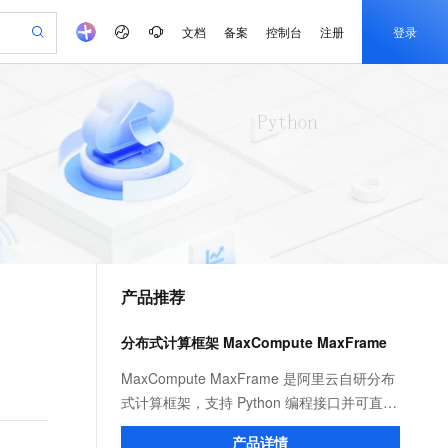
文档
备案
控制台
注册
登录
验
作计划
器
AI 活动
专业服务
服务伙伴合作计划
开发者社区
加入我们
产品动态
服务平台百炼
阿里云 OPC 创新助力计划
一站式生成采购清单，支持单品或批量购买
可编辑精美 PPT 文稿
S产品伙伴计划（繁花）
峰会
CS
造的大模型服务与应用开发平台
Agency Agents：拥有专属领域专家
AI 生产力先锋
Al MaaS 服务伙伴赋能合作
域名
博文
Careers
至高可申请百万元
Qwen3.8-Max 模型上线
 轻松生成专业的 PPT
开启高性价比 AI 编程新体验
弹性可伸缩的云计算服务
先锋实践拓展 AI 生产力的边界
多领域专家智能体,一键组建 AI 虚拟交付团队
Token 补贴，五大权
计划
海大会
伙伴信用分合作计划
商标
问答
社会招聘
益加速 OPC 成功
帕鲁游戏服务器
SS
HappyHorse 打造一站式影视创作平台
飞天发布时刻
HOT
Open Search 向量检索版支
划
备案
电子书
校园招聘
联机服务器，轻松开启游戏
视频创作，一键激活电商全链路生产力
稳定、安全、高性价比、高性能的云存储服务
所见，即是所愿
持视频检索 Pipeline 功能
可视化编排打通从文字构思到成片全链路闭环
更多支持
划
公司注册
镜像站
视频生成
语音识别与合成
 智能体与工作流应用
漫剧工坊：一站式动画创作平台
AI 实训营
应用身份服务 (IDaaS)
合作伙伴培训与认证
产品推荐
划
上云迁移
站生成，高效打造优质广告素材
全接入的云上超级电脑
通过阿里云百炼高效搭建AI应用,助力高效开发
快速生产连贯的高质量长漫剧
从基础到进阶，Agent 创客手把手教你
OpenClaw 管理能力上线
e-1.1-T2V
Qwen3-TTS-Flash
lScope
我要反馈
查询合作伙伴
畅细腻的高质量视频
离线语音合成大模型，多语言方言自适应，低延迟高稳定
n Alibaba Cloud ISV 合作
代维服务
建企业门户网站
10 分钟搭建微信、支付宝小程序
分布式计算框架 MaxCompute MaxFrame
MaxCompute MaxFrame 提
创新加速
ope
登录合作伙伴管理后台
我要建议
站，无忧落地极速上线
以可视化方式快速构建移动和 PC 门户网站
国内短信简单易用，安全可靠，秒级触达，全球覆盖200+国家和地区。
高效部署网站，快速应用到小程序
供自动弹性内存功能
e-1.1-I2V
Cosyvoice-V3-Flash
MaxCompute MaxFrame 是阿里云自研分布
安全
畅自然，细节丰富
高表现力语音合成大模型，语音克隆听感自然
我要投诉
PolarDB
式计算框架，支持 Python 编程接口并可直接
上云场景组合购
Milvus 弹性伸缩功能新增节
伴
漫剧创作，剧本、分镜、视频高效生成
100%兼容MySQL、PostgreSQL，兼容Oracle，支持集中和分布式
覆盖90%+业务场景，专享组合折扣价
点支持范围
使用 MaxCompute 计算资源及数据接口，与
2V
VPN
Fun-ASR
产品详情