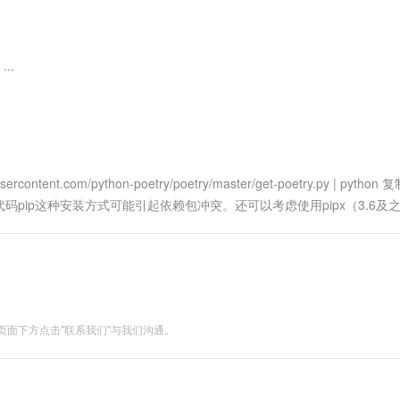
服务生态伙伴
视觉 Coding、空间感知、多模态思考等全面升级
1M上下文，专为长程任务能力而生
云工开物
企业应用
Works
Night Plan 支持 Qwen 3.8-Max
云原生大数据计算服务 MaxCompute
AI 办公
容器服务 Kub
NEW
Red Hat
30+ 款产品免费体验
Data Agent 驱动的一站式 Data+AI 开发治理平台
夜间 5 折，Qwen/Meoo/TokenPlan 客户专享
面向分析的企业级SaaS模式云数据仓库
AI智能应用
提供一站式管
科研合作
ERP
堂（旗舰版）
SUSE
..
智能客服
AI 应用构建
大模型原生
CRM
防护产品
2个月
自动承接线索
建站小程序
Qoder
大模型服务平台百炼-应用模版
OA 办公系统
HOT
NEW
面向真实软件
个人版上线、团队版降价；千问3.8-Max首发发尝鲜
丰富多元化的应用模版和解决方案
力提升
财税管理
模板建站
万有无界
大模型服务平台百炼-智能体
400电话
定制建站
ent.com/python-poetry/poetry/master/get-poetry.py | python
的模型效果
灵活可视化地构建企业级 Agent
ry 复制代码pip这种安装方式可能引起依赖包冲突。还可以考虑使用pipx（3.6及之..
方案
广告营销
模板小程序
秒悟
人工智能平台 PAI
定制小程序
云端极速 AI 
新一代 AI 视频生成模型，深度适配广告营销等场景
AI Native 的算法工程平台，一站式完成建模、训练、推理服务部署
APP 开发
建站系统
面下方点击"联系我们"与我们沟通。
AI 应用
10分钟微调：让0.6B模型媲美235B模
多模态数据信
型
依托云原生高可用架构,实现Dify私有化部署
用1%尺寸在特定领域达到大模型90%以上效果