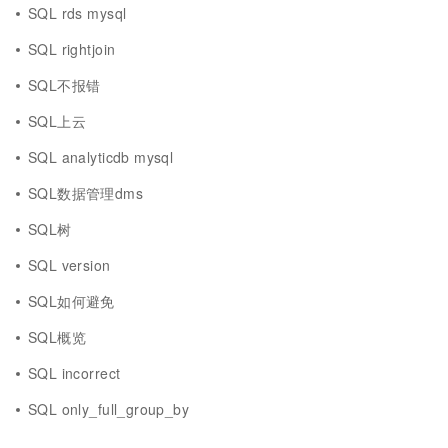
SQL rds mysql
SQL rightjoin
SQL不报错
SQL上云
SQL analyticdb mysql
SQL数据管理dms
SQL树
SQL version
SQL如何避免
SQL概览
SQL incorrect
SQL only_full_group_by