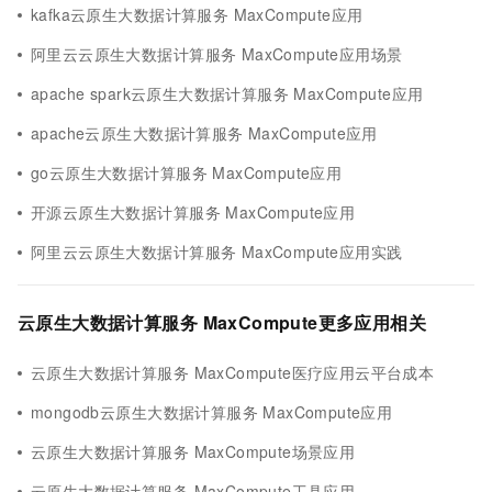
kafka云原生大数据计算服务 MaxCompute应用
阿里云云原生大数据计算服务 MaxCompute应用场景
apache spark云原生大数据计算服务 MaxCompute应用
apache云原生大数据计算服务 MaxCompute应用
go云原生大数据计算服务 MaxCompute应用
开源云原生大数据计算服务 MaxCompute应用
阿里云云原生大数据计算服务 MaxCompute应用实践
云原生大数据计算服务 MaxCompute更多应用相关
云原生大数据计算服务 MaxCompute医疗应用云平台成本
mongodb云原生大数据计算服务 MaxCompute应用
云原生大数据计算服务 MaxCompute场景应用
云原生大数据计算服务 MaxCompute工具应用