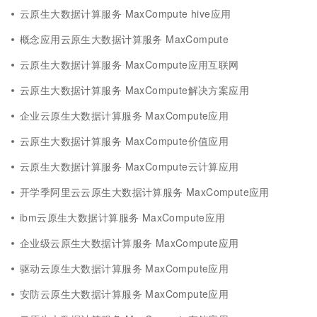
云原生大数据计算服务 MaxCompute hive应用
概念应用云原生大数据计算服务 MaxCompute
云原生大数据计算服务 MaxCompute应用互联网
云原生大数据计算服务 MaxCompute解决方案应用
企业云原生大数据计算服务 MaxCompute应用
云原生大数据计算服务 MaxCompute价值应用
云原生大数据计算服务 MaxCompute云计算应用
开学季阿里云云原生大数据计算服务 MaxCompute应用
ibm云原生大数据计算服务 MaxCompute应用
企业级云原生大数据计算服务 MaxCompute应用
驱动云原生大数据计算服务 MaxCompute应用
安防云原生大数据计算服务 MaxCompute应用