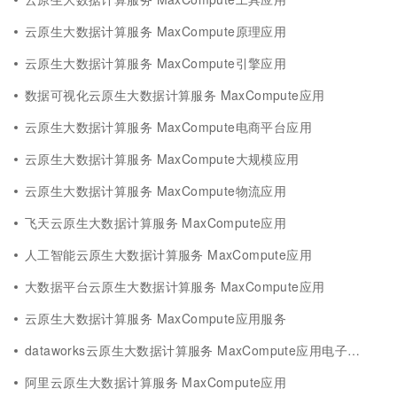
云原生大数据计算服务 MaxCompute原理应用
云原生大数据计算服务 MaxCompute引擎应用
数据可视化云原生大数据计算服务 MaxCompute应用
云原生大数据计算服务 MaxCompute电商平台应用
云原生大数据计算服务 MaxCompute大规模应用
云原生大数据计算服务 MaxCompute物流应用
飞天云原生大数据计算服务 MaxCompute应用
人工智能云原生大数据计算服务 MaxCompute应用
大数据平台云原生大数据计算服务 MaxCompute应用
云原生大数据计算服务 MaxCompute应用服务
dataworks云原生大数据计算服务 MaxCompute应用电子版地址
阿里云原生大数据计算服务 MaxCompute应用