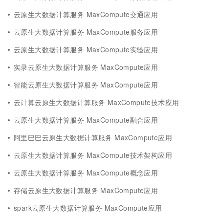
云原生大数据计算服务 MaxCompute交通应用
云原生大数据计算服务 MaxCompute服务应用
云原生大数据计算服务 MaxCompute实验应用
实录云原生大数据计算服务 MaxCompute应用
智能云原生大数据计算服务 MaxCompute应用
云计算云原生大数据计算服务 MaxCompute技术应用
云原生大数据计算服务 MaxCompute融合应用
阿里巴巴云原生大数据计算服务 MaxCompute应用
云原生大数据计算服务 MaxCompute技术架构应用
云原生大数据计算服务 MaxCompute概念应用
存储云原生大数据计算服务 MaxCompute应用
spark云原生大数据计算服务 MaxCompute应用