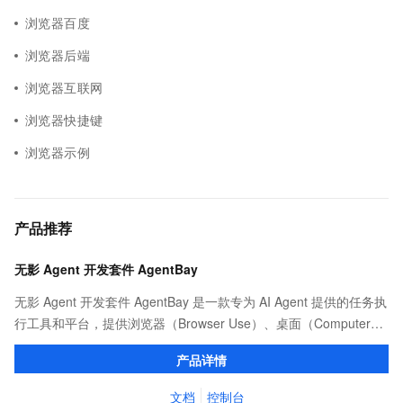
浏览器百度
浏览器后端
浏览器互联网
浏览器快捷键
浏览器示例
产品推荐
无影 Agent 开发套件 AgentBay
无影 Agent 开发套件 AgentBay 是一款专为 AI Agent 提供的任务执
行工具和平台，提供浏览器（Browser Use）、桌面（Computer
Use）、代码（CodeSpace）、移动端（Mobile Use）全覆盖的安
产品详情
全沙箱环境，支持 SDK 和 MCP 接入，依托阿里云强大算力实现智
能体的高效调度与规模化运行。
文档
控制台