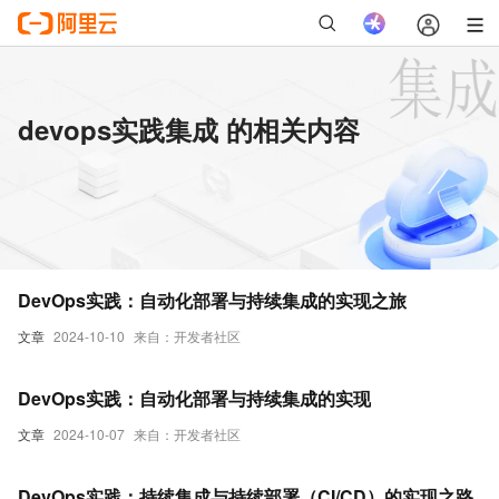
devops实践集成 的相关内容
DevOps实践：自动化部署与持续集成的实现之旅
文章
2024-10-10
来自：开发者社区
DevOps实践：自动化部署与持续集成的实现
文章
2024-10-07
来自：开发者社区
DevOps实践：持续集成与持续部署（CI/CD）的实现之路