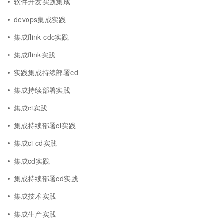
软件开发实践集成
devops集成实践
集成flink cdc实践
集成flink实践
实践集成持续部署cd
集成持续部署实践
集成ci实践
集成持续部署ci实践
集成ci cd实践
集成cd实践
集成持续部署cd实践
集成技术实践
集成生产实践