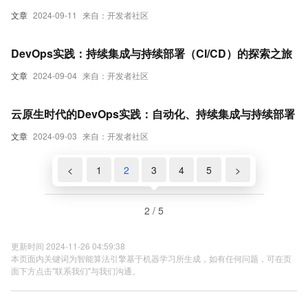
文章
2024-09-11
来自：开发者社区
DevOps实践：持续集成与持续部署（CI/CD）的探索之旅
文章
2024-09-04
来自：开发者社区
云原生时代的DevOps实践：自动化、持续集成与持续部署
文章
2024-09-03
来自：开发者社区
<
1
2
3
4
5
>
2 / 5
更新时间 2024-11-26 04:59:38
本页面内关键词为智能算法引擎基于机器学习所生成，如有任何问题，可在页
面下方点击"联系我们"与我们沟通。