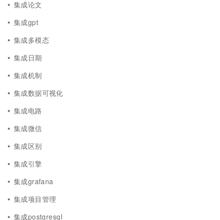
集成论文
集成gpt
集成多模态
集成日期
集成机制
集成数据可视化
集成电路
集成微信
集成区别
集成引擎
集成grafana
集成项目管理
集成postgresql