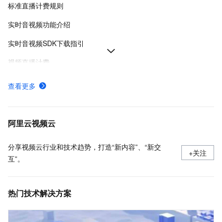
标准直播计费规则
实时音视频功能介绍
实时音视频SDK下载指引
视频直播计费
超低延时直播
查看更多
实时音视频计费规则
如何进行视频直播录制
阿里云视频云
分享视频云行业和技术趋势，打造“新内容”、“新交
+关注
互”。
热门技术解决方案