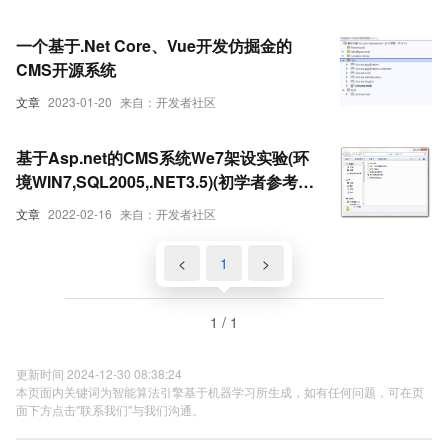
一个基于.Net Core、Vue开发仿掘金的
CMS开源系统
文章
2023-01-20
来自：开发者社区
基于Asp.net的CMS系统We7架设实验(环
境WIN7,SQL2005,.NET3.5)(初学者参考
贴)
文章
2022-02-16
来自：开发者社区
<
1
>
1 / 1
更新时间 2024-12-30 08:38:24
本页面内关键词为智能算法引擎基于机器学习所生成，如有任何问题，可在页
面下方点击"联系我们"与我们沟通。