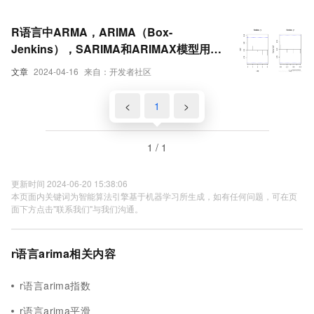
R语言中ARMA，ARIMA（Box-
Jenkins），SARIMA和ARIMAX模型用于
预测时间序列数据
文章
2024-04-16
来自：开发者社区
<
1
>
1 / 1
更新时间 2024-06-20 15:38:06
本页面内关键词为智能算法引擎基于机器学习所生成，如有任何问题，可在页
面下方点击"联系我们"与我们沟通。
r语言arima相关内容
r语言arima指数
r语言arima平滑