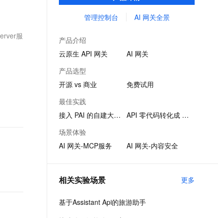
品。
文戏情感细腻自然，动作戏激烈拳拳到肉，实现更强表演能力
支持中英文自由切换，具备更强的噪声鲁棒性
ernetes 版 ACK
云聚AI 严选权益
AI 原生数据库服务发布
SSL 证书
管理控制台
AI 网关全景
，一键激活高效办公新体验
理容器应用的 K8s 服务
精选AI产品，从模型到应用全链提效
Agent 数据网关
堡垒机
rver服
AI 用量加速计划
云原生数据库 PolarDB
产品介绍
应用
防火墙
、识别商机，让客服更高效、服务更出色。
新老同享，达量后返
Agentic Database 发布
云原生 API 网关
AI 网关
千问办公
主机安全
NEW
产品选型
的智能体编程平台
一站式AI生产力平台
开源 vs 商业
免费试用
AI 应用及服务市场
伶鹊
最佳实践
企业级人与Agent协作平台，接入和调度多个数字员工
智能客服平台，对话机器人、对话分析、智能外呼
AI 应用
接入 PAI 的自建大模型
API 零代码转化成 MCP
大模型服务平台百炼 - 全妙
大模型
场景体验
应用创作平台
多模态内容创作工具，已接入 DeepSeek
AI 网关-MCP服务
AI 网关-内容安全
自然语言处理
数据标注
相关实验场景
更多
机器学习
息提取
与 AI 智能体进行实时音视频通话
基于Assistant Api的旅游助手
从文本、图片、视频中提取结构化的属性信息
构建支持视频理解的 AI 音视频实时通话应用