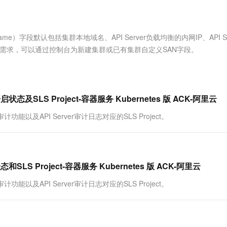
服务生态伙伴
视觉 Coding、空间感知、多模态思考等全面升级
1M上下文，专为长程任务能力而生
云工开物
企业应用
Works
Night Plan 支持 Qwen 3.8-Max
云原生大数据计算服务 MaxCompute
AI 办公
容器服务 Kub
NEW
Red Hat
30+ 款产品免费体验
Data Agent 驱动的一站式 Data+AI 开发治理平台
夜间 5 折，Qwen/Meoo/TokenPlan 客户专享
面向分析的企业级SaaS模式云数据仓库
AI智能应用
提供一站式管
科研合作
ERP
堂（旗舰版）
SUSE
ive Name）字段默认包括集群本地域名、API Server负载均衡的内网IP、API Se
智能客服
AI 应用构建
大模型原生
CRM
问需求，可以通过控制台为新建集群或已有集群自定义SAN字段。
防护产品
2个月
自动承接线索
建站小程序
Qoder
大模型服务平台百炼-应用模版
OA 办公系统
HOT
NEW
面向真实软件
个人版上线、团队版降价；千问3.8-Max首发发尝鲜
丰富多元化的应用模版和解决方案
力提升
财税管理
模板建站
万有无界
大模型服务平台百炼-智能体
计开启状态及SLS Project-容器服务 Kubernetes 版 ACK-阿里云
400电话
定制建站
的模型效果
灵活可视化地构建企业级 Agent
er审计功能以及API Server审计日志对应的SLS Project。
方案
广告营销
模板小程序
秒悟
人工智能平台 PAI
定制小程序
云端极速 AI 
新一代 AI 视频生成模型，深度适配广告营销等场景
AI Native 的算法工程平台，一站式完成建模、训练、推理服务部署
APP 开发
状态和SLS Project-容器服务 Kubernetes 版 ACK-阿里云
建站系统
er审计功能以及API Server审计日志对应的SLS Project。
AI 应用
10分钟微调：让0.6B模型媲美235B模
多模态数据信
型
依托云原生高可用架构,实现Dify私有化部署
用1%尺寸在特定领域达到大模型90%以上效果