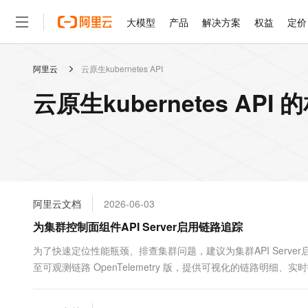
大模型
产品
解决方案
权益
定价
阿里云
云原生kubernetes API
大模型
产品
解决方案
权益
定价
云市场
伙伴
服务
了解阿里云
精选产品
精选解决方案
普惠上云
产品定价
精选商城
成为销售伙伴
售前咨询
为什么选择阿里云
千问AI平台
云原生kubernetes API
了解云产品的定价详情
大模型服务平台百炼
千问办公，解锁你的工作
普惠上云 官方力荐
分销伙伴
在线服务
网站建设
什么是云计算
大
大模型服务与应用平台
企业级Agent产品，直接
云服务器38元/年起，超
咨询伙伴
多端小程序
技术领先
云上成本管理
售后服务
轻量应用服务器
Agency Agents：拥
官方推荐返现计划
大模型
精选产品
精选解决方案
Salesforce 国际版订阅
稳定可靠
管理和优化成本
推荐新用户得奖励，单订单
销售伙伴合作计划
自助服务
友盟天域
安全合规
人工智能与机器学习
AI
文本生成
云数据库 RDS
HappyHorse 打造一
云工开物
无影生态合作计划
在线服务
阿里云文档
2026-06-03
观测云
分析师报告
高校专属算力普惠，学生认
计算
互联网应用开发
Qwen3.8-Max
HOT
Salesforce On Alibaba C
工单服务
为集群控制面组件API Server启用链路追踪
智能体时代全能旗舰模型
Tuya 物联网平台阿里云
研究报告与白皮书
人工智能平台 PAI
快速拥有专属 OpenClaw
大模
Consulting Partner 合
大数据
容器
免费试用
短信专区
一站式AI开发、训练和推
为了快速定位性能瓶颈、排查集群问题，建议为集群API Server
蓝凌 OA
Qwen3.7-Plus
AI 大模型销售与服务生
现代化应用
至可观测链路 OpenTelemetry 版，提供可视化的链路明细、
存储
天池大赛
能看、能想、能动手的多模
云解析DNS
解决方案免费试用 新老
电子合同
最高领取价值200元试用
安全
网络与CDN
AI 算法大赛
Qwen3-VL-Plus
畅捷通