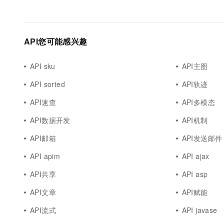
API您可能感兴趣
API sku
API主图
API sorted
API轨迹
API速查
API多模态
API数据开发
API机制
API邮箱
API发送邮件
API apim
API ajax
API共享
API asp
API文章
API赋能
API流式
API javase