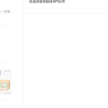
快速体验智能体API应用
t.diy 一步搞定创意建站
构建大模型应用的安全防护体系
通过自然语言交互简化开发流程,全栈开发支持
通过阿里云安全产品对 AI 应用进行安全防护
r）时将