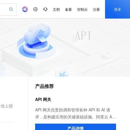
文档
备案
控制台
注册
登录
验
作计划
器
AI 活动
专业服务
服务伙伴合作计划
开发者社区
加入我们
产品动态
服务平台百炼
阿里云 OPC 创新助力计划
一站式生成采购清单，支持单品或批量购买
io：打造专属 AI 语音助手
S产品伙伴计划（繁花）
峰会
CS
造的大模型服务与应用开发平台
一句话生成原生可编辑精美 PPT 文稿
AI 生产力先锋
Al MaaS 服务伙伴赋能合作
域名
博文
Careers
至高可申请百万元
Qwen3.8-Max 模型上线
开启高性价比 AI 编程新体验
弹性可伸缩的云计算服务
Qwen-Audio-3.0-Realtime 端到端实时语音角色扮演
输入一句话想法, 轻松生成专业的 PPT
先锋实践拓展 AI 生产力的边界
Token 补贴，五大权
计划
海大会
伙伴信用分合作计划
商标
问答
社会招聘
益加速 OPC 成功
eek-V4-Pro
SS
一键部署幻兽帕鲁游戏服务器
飞天发布时刻
HOT
Open Search 向量检索版支
划
备案
电子书
校园招聘
pSeek-V4-Pro
视频创作，一键激活电商全链路生产力
稳定、安全、高性价比、高性能的云存储服务
一键购买专属联机服务器，轻松开启游戏
所见，即是所愿
持视频检索 Pipeline 功能
更多支持
划
公司注册
镜像站
视频生成
语音识别与合成
专属 QwenPaw
漫剧工坊：一站式动画创作平台
AI 实训营
HOT
应用身份服务 (IDaaS)
合作伙伴培训与认证
产品推荐
划
上云迁移
站生成，高效打造优质广告素材
全接入的云上超级电脑
从聊天伙伴进化为能主动干活的本地数字员工
快速生产连贯的高质量长漫剧
从基础到进阶，Agent 创客手把手教你
OpenClaw 管理能力上线
e-1.1-T2V
Qwen3-TTS-Flash
lScope
我要反馈
查询合作伙伴
畅细腻的高质量视频
离线语音合成大模型，多语言方言自适应，低延迟高稳定
n Alibaba Cloud ISV 合作
代维服务
建企业门户网站
10 分钟搭建微信、支付宝小程序
API 网关
MaxCompute MaxFrame 提
创新加速
ope
登录合作伙伴管理后台
我要建议
站，无忧落地极速上线
以可视化方式快速构建移动和 PC 门户网站
国内短信简单易用，安全可靠，秒级触达，全球覆盖200+国家和地区。
高效部署网站，快速应用到小程序
供自动弹性内存功能
自动上报
e-1.1-I2V
Cosyvoice-V3-Flash
API 网关负责协调和管理各种 API 和 AI 请
安全
畅自然，细节丰富
高表现力语音合成大模型，语音克隆听感自然
我要投诉
PolarDB
求，是构建应用的关键基础设施。阿里云 API
上云场景组合购
Milvus 弹性伸缩功能新增节
伴
漫剧创作，剧本、分镜、视频高效生成
100%兼容MySQL、PostgreSQL，兼容Oracle，支持集中和分布式
覆盖90%+业务场景，专享组合折扣价
点支持范围
网关分为云原生 API 网关和 AI 网关两个产
2V
VPN
Fun-ASR
产品详情