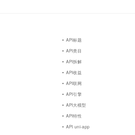
API标题
API类目
API拆解
API收益
API联网
API引擎
API大模型
API特性
API uni-app