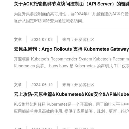
关于ACK托管集群节点访问控制面（API Server）的
10 分钟在聊天系统中增加
专有云
为提升集群控制面的高可用性，自2024年11月起新建的ACK托管集群中，
逐步从固定IP访问转变为通过域名访问。
文章
2024-07-03
来自：开发者社区
云原生周刊：Argo Rollouts 支持 Kubernetes Gateway AP
开源项目 Kubetools Recommender System Kubetools R
Kubernetes 集群。 buoy buoy 是 Kubernetes 的声明式 
文章
2024-06-19
来自：开发者社区
云上攻防-云原生篇&Kubernetes&K8s安全&API&Ku
K8S集群架构解释 Kubernetes是一个开源的，用于编排云
应用能简单并且高效的使用, 提供了应用部署，规划，更新，维
来保证云平台中的容器按照用户的期望状态运行着，管理员可以
时，Kubernetes在系统提升工具以及人性化方面，让用户能够方..