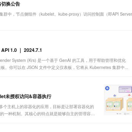
链路切换公告
一个 AI 助手
超强辅助，Bol
即刻拥有 DeepSeek-R1 满血版
在企业官网、通讯软件中为客户提供 AI 客服
节点侧组件（kubelet、kube-proxy）访问控制面（即API Serve
多种方案随心选，轻松解锁专属 DeepSeek
I 1.0 ｜ 2024.7.1
ecommender System (Krs) 是一个基于 GenAI 的工具，用于帮助管理和优化
TUI 仪表板。你可以在 JSON 文件中定义仪表板，它将从 Kubernetes 集群中...
belet未授权访问&容器执行
平台中多个主机上的容器化的应用，目标是让部署容器化的
护的一种机制。其核心的特点就是能够自主的管理容器
加载一个微型服务，让规划器来找到合适的位置，同
.