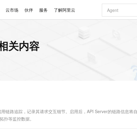
云市场
伙伴
服务
了解阿里云
AI 特惠
数据与 API
成为产品伙伴
企业增值服务
最佳实践
价格计算器
AI 场景体
基础软件
产品伙伴合
阿里云认证
市场活动
配置报价
大模型
 的相关内容
自助选配和估算价格
新方式
睿译宝，AI翻译排版一步到位
智启 AI 普惠权益
产品生态集成认证中心
企业支持计划
云上春晚
域名与网站
千问官方 MaaS 平台，为开发者和 Agent 而生，新用户赠送 1 亿 + tokens 额度
Qwen Aud
AI Coding
阿里云Maa
2026 阿里云
云服务器 E
为企业打
数据集
Windows
大模型认证
模型
NEW
NEW
交付可用成果
值低价云产品抢先购
上传文档即自动完成翻译和格式还原
至高享 1亿+免费 tokens，加速 Al 应用落地
提供智能易用的域名与建站服务
智能编程，一键
安全可靠、
产品生态伙伴
专家技术服务
云上奥运之旅
弹性计算合作
阿里云中企出
手机三要素
宝塔 Linux
全部认证
价格优势
有专属领域专家
GLM-5.2：长任务时代开源旗舰模型
阿里云 OPC 创新助力计划
千问大模型
即刻拥有 DeepS
AI 电商营销
对象存储 O
大模型
产品生态伙伴工作台
企业增值服务台
云栖战略参考
云存储合作计
云栖大会
身份实名认证
CentOS
训练营
推动算力普惠，释放技术红利
最高返9万
多领域专家智能体,一键组建 AI 虚拟交付团队
快速构建应用程序和网站，即刻迈出上云第一步
至高百万元 Token 补贴，加速一人公司成长
多元化、高性能、安全可靠的大模型服务
真正可用的 1M 上下文,一次完成代码全链路开发
轻松解锁专属 Dee
从图文生成到
云上的中国
数据库合作计
活动全景
短信
Docker
图片和
站式影视创作平台
Hermes Agent，打造自进化智能体
Token Plan 模型订阅计划
数字证书管理服务（原SSL证书）
5 分钟轻松部署
AI 广告创作
无影云电脑
企业成长
NEW
信息公告
看见新力量
云网络合作计
OCR 文字识别
JAVA
证享300元代金券
可视化编排打通从文字构思到成片全链路闭环
全托管，含MySQL、PostgreSQL、SQL Server、MariaDB多引擎
自主进化，持久记忆，越用越聪明
Qwen3.8-Max 首发尝鲜，限时加量 10 倍，夜间低至2折
实现全站HTTPS，呈现可信的WEB访问
图文、视频一
随时随地安
Kimi-K3
HappyHors
NEW
魔搭 Mode
loud
服务实践
官网公告
Kimi 最新旗舰模型，长程编程与推理利器
让文字生成流
金融模力时刻
Salesforce O
版
发票查验
全能环境
Claude Code + GStack 打造工程团队
千问办公，限时限量积分加倍
Qoder
低代码高效构
AI 建站
短信服务
型
NEW
作计划
计划
创新中心
魔搭 ModelSc
健康状态
理服务
让AI从“聊天伙伴”进化为能干活的“数字员工”
安装技能 GStack，拥有专属 AI 工程团队
你的AI工作搭子，覆盖日常办公高频场景
面向真实软件的智能体编程平台
0 代码专业建
启用链路追踪，记录其请求交互细节。启用后，API Server的链路信息将
客户案例
天气预报查询
操作系统
Deepseek-v4-pro
HappyHors
态合作计划
实时拓扑等监控数据。
态智能体模型
旗舰 MoE 大模型，百万上下文与顶尖推理能力
图生视频，流
同享
万小智 AI 建站低至 15元/月
Qoder CN
AI 短剧/漫剧
云原生数据库 
快递物流查询
WordPress
成为服务伙
高校合作
点，立即开启云上创新
覆盖公网/内网、递归/权威、移动APP等全场景解析服务
送.CN域名，送备案服务码
基于千问大模型等，支持代码智能生成、研发智能问答
AI助力短剧
GLM-5.2
Wan2.7-T
Ubuntu