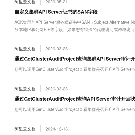
阿里云文档
2026-05-21
大数据开发治理平台 Data
AI 产品 免费试用
网络
安全
云开发大赛
Tableau 订阅
自定义集群API Server证书的SAN字段
1亿+ 大模型 tokens 和 
可观测
入门学习赛
中间件
AI空中课堂在线直播课
ACK集群的API Server服务端证书中SAN（Subject Alternat
云防火墙
140+云产品 免费试用
大模型服务
务本地IP和公网EIP等字段。如果您有特殊的代理访问或跨域访
上云与迁云
云原生的云上边界网络安全
产品新客免费试用，最长1
数据库
生态解决方案
千问AI平台-Token Plan
企业出海
大模型ACA认证体验
大数据计算
阿里云文档
2026-03-26
助力企业全员 AI 认知与能
行业生态解决方案
政企业务
媒体服务
千问AI平台-模型体验
通过GetClusterAuditProject查询集群API Server审
开发者生态解决方案
在线体验全尺寸、多种模态
企业服务与云通信
您可以调用GetClusterAuditProject查看集群是否开启API Serv
AI 开发和 AI 应用解决
Happy 系列大模型
域名与网站
阿里云文档
2026-03-26
终端用户计算
通过GetClusterAuditProject查询API Server审计开启
Serverless
大模型解决方案
您可以调用GetClusterAuditProject查看集群是否开启API Serv
开发工具
快速部署 Dify，高效搭建 
阿里云文档
2024-12-16
迁移与运维管理