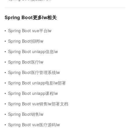
Spring Boot更多lw相关
Spring Boot vue平台lw
Spring Boot招聘lw
Spring Boot uniapp信息lw
Spring Boot医疗lw
Spring Boot医疗管理系统lw
Spring Boot uniapp电影lw部署
Spring Boot uniapp课程lw
Spring Boot vue销售lw部署文档
Spring Boot销售lw
Spring Boot vue医疗源码lw