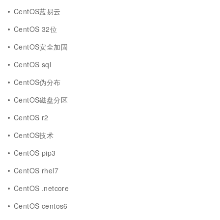
CentOS蓝易云
CentOS 32位
CentOS安全加固
CentOS sql
CentOS伪分布
CentOS磁盘分区
CentOS r2
CentOS技术
CentOS pip3
CentOS rhel7
CentOS .netcore
CentOS centos6