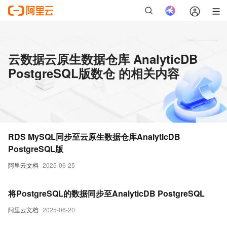
云数据云原生数据仓库 AnalyticDB
PostgreSQL版数仓 的相关内容
RDS MySQL同步至云原生数据仓库AnalyticDB
PostgreSQL版
阿里云文档
2025-06-25
将PostgreSQL的数据同步至AnalyticDB PostgreSQL
阿里云文档
2025-06-20