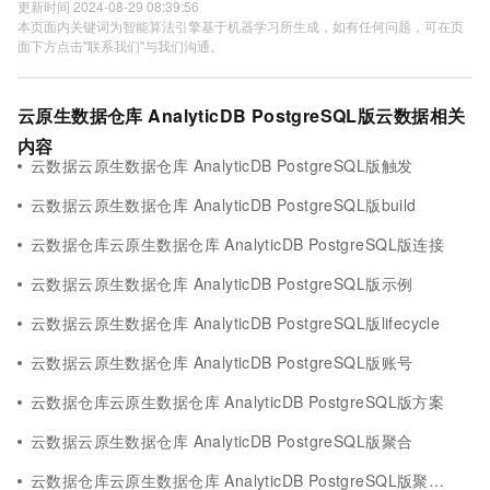
更新时间 2024-08-29 08:39:56
本页面内关键词为智能算法引擎基于机器学习所生成，如有任何问题，可在页
面下方点击"联系我们"与我们沟通。
云原生数据仓库 AnalyticDB PostgreSQL版云数据相关
内容
云数据云原生数据仓库 AnalyticDB PostgreSQL版触发
云数据云原生数据仓库 AnalyticDB PostgreSQL版build
云数据仓库云原生数据仓库 AnalyticDB PostgreSQL版连接
云数据云原生数据仓库 AnalyticDB PostgreSQL版示例
云数据云原生数据仓库 AnalyticDB PostgreSQL版lifecycle
云数据云原生数据仓库 AnalyticDB PostgreSQL版账号
云数据仓库云原生数据仓库 AnalyticDB PostgreSQL版方案
云数据云原生数据仓库 AnalyticDB PostgreSQL版聚合
云数据仓库云原生数据仓库 AnalyticDB PostgreSQL版聚合查询