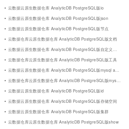
云数据云原生数据仓库 AnalyticDB PostgreSQL版io
云数据云原生数据仓库 AnalyticDB PostgreSQL版json
云数据云原生数据仓库 AnalyticDB PostgreSQL版节点
云数据仓库云原生数据仓库 AnalyticDB PostgreSQL版文档
云数据云原生数据仓库 AnalyticDB PostgreSQL版自定义函数
云数据仓库云原生数据仓库 AnalyticDB PostgreSQL版工具
云数据云原生数据仓库 AnalyticDB PostgreSQL版mysql analyticdb
云数据仓库云原生数据仓库 AnalyticDB PostgreSQL版mysql集群
云数据云原生数据仓库 AnalyticDB PostgreSQL版id
云数据云原生数据仓库 AnalyticDB PostgreSQL版存储空间
云数据云原生数据仓库 AnalyticDB PostgreSQL版集群
云数据仓库云原生数据仓库 AnalyticDB PostgreSQL版show