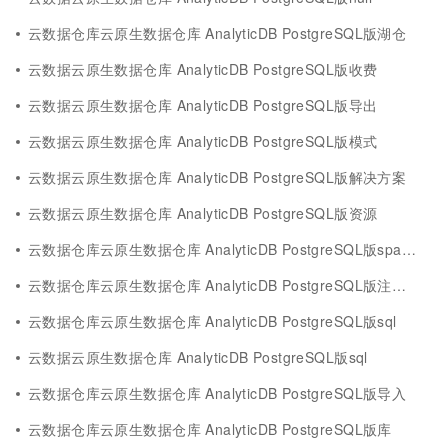
云数据仓库云原生数据仓库 AnalyticDB PostgreSQL版湖仓
云数据云原生数据仓库 AnalyticDB PostgreSQL版收费
云数据云原生数据仓库 AnalyticDB PostgreSQL版导出
云数据云原生数据仓库 AnalyticDB PostgreSQL版模式
云数据云原生数据仓库 AnalyticDB PostgreSQL版解决方案
云数据云原生数据仓库 AnalyticDB PostgreSQL版资源
云数据仓库云原生数据仓库 AnalyticDB PostgreSQL版spark访问
云数据仓库云原生数据仓库 AnalyticDB PostgreSQL版注意事项
云数据仓库云原生数据仓库 AnalyticDB PostgreSQL版sql
云数据云原生数据仓库 AnalyticDB PostgreSQL版sql
云数据仓库云原生数据仓库 AnalyticDB PostgreSQL版导入
云数据仓库云原生数据仓库 AnalyticDB PostgreSQL版库