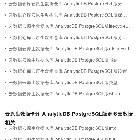
云数据仓库云原生数据仓库 AnalyticDB PostgreSQL版分区字段
云数据仓库云原生数据仓库 AnalyticDB PostgreSQL版保留lifecycle
云数据云原生数据仓库 AnalyticDB PostgreSQL版lifecycle设置
云数据仓库云原生数据仓库 AnalyticDB PostgreSQL版分区生命周期
云数据云原生数据仓库 AnalyticDB PostgreSQL版rds mysql
云数据云原生数据仓库 AnalyticDB PostgreSQL版报错
云数据仓库云原生数据仓库 AnalyticDB PostgreSQL版设置
云数据云原生数据仓库 AnalyticDB PostgreSQL版类型
云数据云原生数据仓库 AnalyticDB PostgreSQL版where
云原生数据仓库 AnalyticDB PostgreSQL版更多云数据
相关
云数据云原生数据仓库 AnalyticDB PostgreSQL版into
云数据云原生数据仓库 AnalyticDB PostgreSQL版null