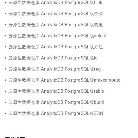
云原生数据仓库 AnalyticDB PostgreSQL版flink
云原生数据仓库 AnalyticDB PostgreSQL版企业
云原生数据仓库 AnalyticDB PostgreSQL版调度
云原生数据仓库 AnalyticDB PostgreSQL版select
云原生数据仓库 AnalyticDB PostgreSQL版方法
云原生数据仓库 AnalyticDB PostgreSQL版io
云原生数据仓库 AnalyticDB PostgreSQL版rag
云原生数据仓库 AnalyticDB PostgreSQL版maxcompute
云原生数据仓库 AnalyticDB PostgreSQL版table
云原生数据仓库 AnalyticDB PostgreSQL版build
云原生数据仓库 AnalyticDB PostgreSQL版示例