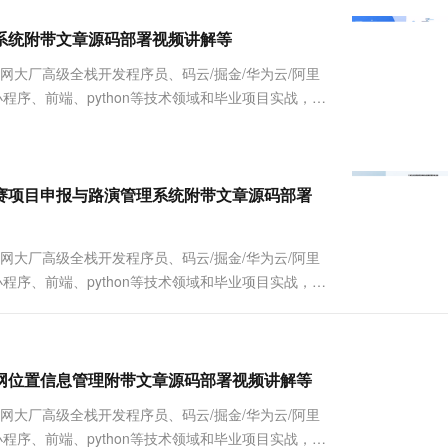
服务生态伙伴
视觉 Coding、空间感知、多模态思考等全面升级
1M上下文，专为长程任务能力而生
云工开物
企业应用
Works
Night Plan 支持 Qwen 3.8-Max
云原生大数据计算服务 MaxCompute
AI 办公
容器服务 Kub
NEW
Red Hat
团购管理系统附带文章源码部署视频讲解等
30+ 款产品免费体验
Data Agent 驱动的一站式 Data+AI 开发治理平台
夜间 5 折，Qwen/Meoo/TokenPlan 客户专享
面向分析的企业级SaaS模式云数据仓库
AI智能应用
提供一站式管
科研合作
ERP
堂（旗舰版）
SUSE
联网大厂高级全栈开发程序员、码云/掘金/华为云/阿里
智能客服
AI 应用构建
大模型原生
CRM
Java、小程序、前端、python等技术领域和毕业项目实战，以
防护产品
2个月
自动承接线索
详细视频演示 请联系我获取更详细的演示视频 ...
建站小程序
Qoder
大模型服务平台百炼-应用模版
OA 办公系统
HOT
NEW
面向真实软件
个人版上线、团队版降价；千问3.8-Max首发发尝鲜
丰富多元化的应用模版和解决方案
力提升
财税管理
模板建站
万有无界
大模型服务平台百炼-智能体
学生双创竟赛项目申报与路演管理系统附带文章源码部署
400电话
定制建站
的模型效果
灵活可视化地构建企业级 Agent
方案
广告营销
模板小程序
秒悟
人工智能平台 PAI
联网大厂高级全栈开发程序员、码云/掘金/华为云/阿里
定制小程序
云端极速 AI 
新一代 AI 视频生成模型，深度适配广告营销等场景
AI Native 的算法工程平台，一站式完成建模、训练、推理服务部署
Java、小程序、前端、python等技术领域和毕业项目实战，以
详细视频演示 请联系我获取更详细的演示视频 ...
APP 开发
建站系统
服务的车联网位置信息管理附带文章源码部署视频讲解等
AI 应用
10分钟微调：让0.6B模型媲美235B模
多模态数据信
联网大厂高级全栈开发程序员、码云/掘金/华为云/阿里
型
依托云原生高可用架构,实现Dify私有化部署
Java、小程序、前端、python等技术领域和毕业项目实战，以
用1%尺寸在特定领域达到大模型90%以上效果