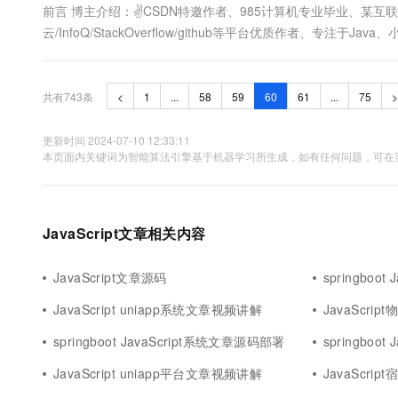
前言 博主介绍：✌CSDN特邀作者、985计算机专业毕业、某互
云/InfoQ/StackOverflow/github等平台优质作者、专注于
及程序定制化开发、全栈讲解、就业辅导、面试辅导、简历修改。✌ 
共有743条
<
1
...
58
59
60
61
...
75
>
更新时间 2024-07-10 12:33:11
本页面内关键词为智能算法引擎基于机器学习所生成，如有任何问题，可在页
JavaScript文章相关内容
JavaScript文章源码
springboo
JavaScript uniapp系统文章视频讲解
JavaScr
springboot JavaScript系统文章源码部署
springboot
JavaScript uniapp平台文章视频讲解
JavaScri