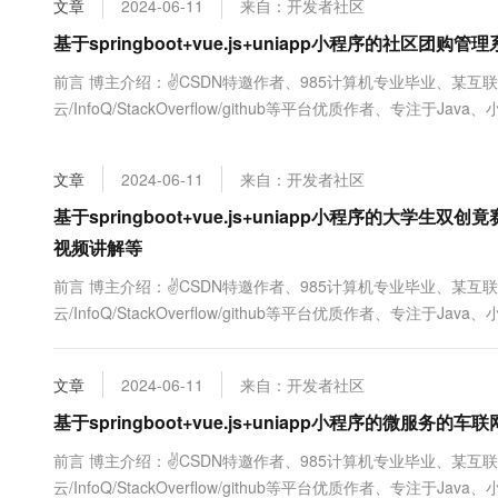
文章
2024-06-11
来自：开发者社区
大数据开发治理平台 Data
AI 产品 免费试用
网络
安全
云开发大赛
Tableau 订阅
基于springboot+vue.js+uniapp小程序的社区
1亿+ 大模型 tokens 和 
可观测
入门学习赛
中间件
AI空中课堂在线直播课
前言 博主介绍：✌CSDN特邀作者、985计算机专业毕业、某互
云防火墙
140+云产品 免费试用
大模型服务
云/InfoQ/StackOverflow/github等平台优质作者、专注于
上云与迁云
云原生的云上边界网络安全
产品新客免费试用，最长1
数据库
及程序定制化开发、全栈讲解、就业辅导、面试辅导、简历修改。✌ 
生态解决方案
千问AI平台-Token Plan
企业出海
大模型ACA认证体验
大数据计算
文章
2024-06-11
来自：开发者社区
助力企业全员 AI 认知与能
行业生态解决方案
政企业务
媒体服务
千问AI平台-模型体验
基于springboot+vue.js+uniapp小程序的大
开发者生态解决方案
在线体验全尺寸、多种模态
视频讲解等
企业服务与云通信
AI 开发和 AI 应用解决
Happy 系列大模型
前言 博主介绍：✌CSDN特邀作者、985计算机专业毕业、某互
域名与网站
云/InfoQ/StackOverflow/github等平台优质作者、专注于
及程序定制化开发、全栈讲解、就业辅导、面试辅导、简历修改。✌ 
终端用户计算
文章
2024-06-11
来自：开发者社区
Serverless
大模型解决方案
基于springboot+vue.js+uniapp小程序的微
开发工具
快速部署 Dify，高效搭建 
前言 博主介绍：✌CSDN特邀作者、985计算机专业毕业、某互
迁移与运维管理
云/InfoQ/StackOverflow/github等平台优质作者、专注于