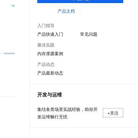
等服务的整体性解决方案。提供完善的工具
文戏情感细腻自然，动作戏激烈拳拳到肉，实现更强表演能力
支持中英文自由切换，具备更强的噪声鲁棒性
ernetes 版 ACK
云聚AI 严选权益
AI 原生数据库服务发布
SSL 证书
链和服务，协助客户主动、快速发现和定位
产品文档
，一键激活高效办公新体验
理容器应用的 K8s 服务
精选AI产品，从模型到应用全链提效
Agent 数据网关
线上问题。
堡垒机
AI 用量加速计划
云原生数据库 PolarDB
入门指导
应用
防火墙
、识别商机，让客服更高效、服务更出色。
新老同享，达量后返
Agentic Database 发布
产品快速入门
常见问题
千问办公
主机安全
NEW
最佳实践
的智能体编程平台
一站式AI生产力平台
内存泄露案例
AI 应用及服务市场
伶鹊
产品动态
企业级人与Agent协作平台，接入和调度多个数字员工
智能客服平台，对话机器人、对话分析、智能外呼
AI 应用
产品最新动态
大模型服务平台百炼 - 全妙
大模型
应用创作平台
多模态内容创作工具，已接入 DeepSeek
自然语言处理
开发与运维
数据标注
集结各类场景实战经验，助你开
+关注
机器学习
发运维畅行无忧
息提取
与 AI 智能体进行实时音视频通话
从文本、图片、视频中提取结构化的属性信息
构建支持视频理解的 AI 音视频实时通话应用