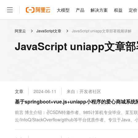
大模型
产品
解决方案
权益
定价
阿里云
JavaScript文章
JavaScript uniapp文章部署视频讲解
大模型
产品
解决方案
权益
定价
云市场
伙伴
服务
了解阿里云
精选产品
精选解决方案
普惠上云
产品定价
精选商城
成为销售伙伴
售前咨询
为什么选择阿里云
千问AI平台
JavaScript uniap
了解云产品的定价详情
大模型服务平台百炼
千问办公，解锁你的工作
普惠上云 官方力荐
分销伙伴
在线服务
网站建设
什么是云计算
大
大模型服务与应用平台
企业级Agent产品，直接
云服务器38元/年起，超
咨询伙伴
多端小程序
技术领先
云上成本管理
售后服务
轻量应用服务器
Agency Agents：拥
官方推荐返现计划
大模型
精选产品
精选解决方案
Salesforce 国际版订阅
稳定可靠
管理和优化成本
推荐新用户得奖励，单订单
销售伙伴合作计划
自助服务
友盟天域
安全合规
人工智能与机器学习
AI
文本生成
云数据库 RDS
HappyHorse 打造一
云工开物
无影生态合作计划
在线服务
文章
2024-06-11
来自：开发者社区
观测云
分析师报告
高校专属算力普惠，学生认
计算
互联网应用开发
Qwen3.8-Max
HOT
Salesforce On Alibaba C
工单服务
基于springboot+vue.js+uniapp小程序的爱心
智能体时代全能旗舰模型
Tuya 物联网平台阿里云
研究报告与白皮书
人工智能平台 PAI
快速拥有专属 OpenClaw
大模
Consulting Partner 合
大数据
容器
免费试用
短信专区
一站式AI开发、训练和推
前言 博主介绍：✌CSDN特邀作者、985计算机专业毕业、某互
蓝凌 OA
Qwen3.7-Plus
AI 大模型销售与服务生
现代化应用
云/InfoQ/StackOverflow/github等平台优质作者、专注于
存储
天池大赛
能看、能想、能动手的多模
云解析DNS
解决方案免费试用 新老
电子合同
及程序定制化开发、全栈讲解、就业辅导、面试辅导、简历修改。✌ 
最高领取价值200元试用
安全
网络与CDN
AI 算法大赛
Qwen3-VL-Plus
畅捷通