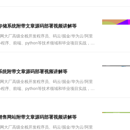
一个 AI 助手
超强辅助，Bol
详细视频演示 请联系我获取更详细的演示视频 ...
即刻拥有 DeepSeek-R1 满血版
在企业官网、通讯软件中为客户提供 AI 客服
多种方案随心选，轻松解锁专属 DeepSeek
享单车数据存储系统附带文章源码部署视频讲解等
联网大厂高级全栈开发程序员、码云/掘金/华为云/阿里
Java、小程序、前端、python等技术领域和毕业项目实战，以
详细视频演示 请联系我获取更详细的演示视频 ...
停车计费系统附带文章源码部署视频讲解等
联网大厂高级全栈开发程序员、码云/掘金/华为云/阿里
Java、小程序、前端、python等技术领域和毕业项目实战，以
详细视频演示 请联系我获取更详细的演示视频 ...
品水果线上销售网站附带文章源码部署视频讲解等
联网大厂高级全栈开发程序员、码云/掘金/华为云/阿里