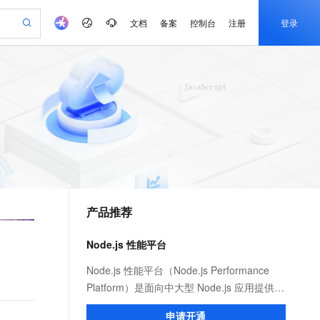
文档
备案
控制台
注册
登录
验
作计划
器
AI 活动
专业服务
服务伙伴合作计划
开发者社区
加入我们
产品动态
服务平台百炼
阿里云 OPC 创新助力计划
一站式生成采购清单，支持单品或批量购买
io：打造专属 AI 语音助手
S产品伙伴计划（繁花）
峰会
CS
造的大模型服务与应用开发平台
一句话生成原生可编辑精美 PPT 文稿
AI 生产力先锋
Al MaaS 服务伙伴赋能合作
域名
博文
Careers
至高可申请百万元
Qwen3.8-Max 模型上线
开启高性价比 AI 编程新体验
弹性可伸缩的云计算服务
Qwen-Audio-3.0-Realtime 端到端实时语音角色扮演
输入一句话想法, 轻松生成专业的 PPT
先锋实践拓展 AI 生产力的边界
Token 补贴，五大权
计划
海大会
伙伴信用分合作计划
商标
问答
社会招聘
益加速 OPC 成功
eek-V4-Pro
SS
一键部署幻兽帕鲁游戏服务器
飞天发布时刻
HOT
Open Search 向量检索版支
划
备案
电子书
校园招聘
pSeek-V4-Pro
视频创作，一键激活电商全链路生产力
稳定、安全、高性价比、高性能的云存储服务
一键购买专属联机服务器，轻松开启游戏
所见，即是所愿
持视频检索 Pipeline 功能
更多支持
划
公司注册
镜像站
视频生成
语音识别与合成
专属 QwenPaw
漫剧工坊：一站式动画创作平台
AI 实训营
HOT
应用身份服务 (IDaaS)
合作伙伴培训与认证
产品推荐
划
上云迁移
站生成，高效打造优质广告素材
全接入的云上超级电脑
从聊天伙伴进化为能主动干活的本地数字员工
快速生产连贯的高质量长漫剧
从基础到进阶，Agent 创客手把手教你
OpenClaw 管理能力上线
e-1.1-T2V
Qwen3-TTS-Flash
lScope
我要反馈
查询合作伙伴
畅细腻的高质量视频
离线语音合成大模型，多语言方言自适应，低延迟高稳定
n Alibaba Cloud ISV 合作
代维服务
建企业门户网站
10 分钟搭建微信、支付宝小程序
Node.js 性能平台
MaxCompute MaxFrame 提
创新加速
ope
登录合作伙伴管理后台
我要建议
站，无忧落地极速上线
以可视化方式快速构建移动和 PC 门户网站
国内短信简单易用，安全可靠，秒级触达，全球覆盖200+国家和地区。
高效部署网站，快速应用到小程序
供自动弹性内存功能
e-1.1-I2V
Cosyvoice-V3-Flash
Node.js 性能平台（Node.js Performance
安全
畅自然，细节丰富
高表现力语音合成大模型，语音克隆听感自然
我要投诉
PolarDB
Platform）是面向中大型 Node.js 应用提供
上云场景组合购
Milvus 弹性伸缩功能新增节
伴
漫剧创作，剧本、分镜、视频高效生成
100%兼容MySQL、PostgreSQL，兼容Oracle，支持集中和分布式
覆盖90%+业务场景，专享组合折扣价
点支持范围
性能监控、安全提醒、故障排查、性能优化
2V
VPN
Fun-ASR
申请开通