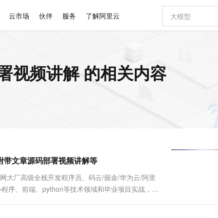
云市场
伙伴
服务
了解阿里云
AI 特惠
数据与 API
成为产品伙伴
企业增值服务
最佳实践
价格计算器
AI 场景体
基础软件
产品伙伴合
阿里云认证
市场活动
配置报价
大模型
p文章部署视频讲解 的相关内容
自助选配和估算价格
新方式
睿译宝，AI翻译排版一步到位
智启 AI 普惠权益
产品生态集成认证中心
企业支持计划
云上春晚
域名与网站
千问官方 MaaS 平台，为开发者和 Agent 而生，新用户赠送 1 亿 + tokens 额度
Qwen Aud
AI Coding
阿里云Maa
2026 阿里云
云服务器 E
为企业打
数据集
Windows
大模型认证
模型
NEW
NEW
交付可用成果
值低价云产品抢先购
上传文档即自动完成翻译和格式还原
至高享 1亿+免费 tokens，加速 Al 应用落地
提供智能易用的域名与建站服务
智能编程，一键
安全可靠、
产品生态伙伴
专家技术服务
云上奥运之旅
弹性计算合作
阿里云中企出
手机三要素
宝塔 Linux
全部认证
价格优势
有专属领域专家
GLM-5.2：长任务时代开源旗舰模型
阿里云 OPC 创新助力计划
千问大模型
即刻拥有 DeepS
AI 电商营销
对象存储 O
大模型
产品生态伙伴工作台
企业增值服务台
云栖战略参考
云存储合作计
云栖大会
身份实名认证
CentOS
训练营
推动算力普惠，释放技术红利
最高返9万
多领域专家智能体,一键组建 AI 虚拟交付团队
快速构建应用程序和网站，即刻迈出上云第一步
至高百万元 Token 补贴，加速一人公司成长
多元化、高性能、安全可靠的大模型服务
真正可用的 1M 上下文,一次完成代码全链路开发
轻松解锁专属 Dee
从图文生成到
云上的中国
数据库合作计
活动全景
短信
Docker
图片和
站式影视创作平台
Hermes Agent，打造自进化智能体
Token Plan 模型订阅计划
数字证书管理服务（原SSL证书）
5 分钟轻松部署
AI 广告创作
无影云电脑
企业成长
NEW
信息公告
看见新力量
云网络合作计
OCR 文字识别
JAVA
证享300元代金券
可视化编排打通从文字构思到成片全链路闭环
全托管，含MySQL、PostgreSQL、SQL Server、MariaDB多引擎
自主进化，持久记忆，越用越聪明
Qwen3.8-Max 首发尝鲜，限时加量 10 倍，夜间低至2折
实现全站HTTPS，呈现可信的WEB访问
图文、视频一
随时随地安
Kimi-K3
HappyHors
NEW
魔搭 Mode
loud
服务实践
官网公告
商城系统附带文章源码部署视频讲解等
Kimi 最新旗舰模型，长程编程与推理利器
让文字生成流
金融模力时刻
Salesforce O
版
发票查验
全能环境
Claude Code + GStack 打造工程团队
千问办公，限时限量积分加倍
Qoder
低代码高效构
AI 建站
短信服务
型
NEW
作计划
计划
创新中心
魔搭 ModelSc
健康状态
理服务
让AI从“聊天伙伴”进化为能干活的“数字员工”
安装技能 GStack，拥有专属 AI 工程团队
你的AI工作搭子，覆盖日常办公高频场景
面向真实软件的智能体编程平台
0 代码专业建
联网大厂高级全栈开发程序员、码云/掘金/华为云/阿里
客户案例
天气预报查询
操作系统
Deepseek-v4-pro
HappyHors
态合作计划
Java、小程序、前端、python等技术领域和毕业项目实战，以
态智能体模型
旗舰 MoE 大模型，百万上下文与顶尖推理能力
图生视频，流
同享
万小智 AI 建站低至 15元/月
Qoder CN
AI 短剧/漫剧
云原生数据库 
快递物流查询
WordPress
成为服务伙
详细视频演示 请联系我获取更详细的演示视频 ...
高校合作
点，立即开启云上创新
覆盖公网/内网、递归/权威、移动APP等全场景解析服务
送.CN域名，送备案服务码
基于千问大模型等，支持代码智能生成、研发智能问答
AI助力短剧
GLM-5.2
Wan2.7-T
Ubuntu