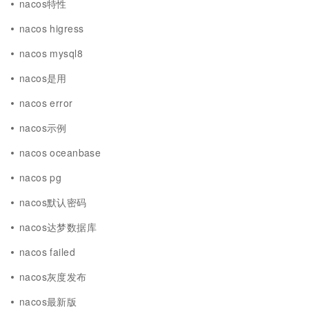
nacos特性
nacos higress
nacos mysql8
nacos是用
nacos error
nacos示例
nacos oceanbase
nacos pg
nacos默认密码
nacos达梦数据库
nacos failed
nacos灰度发布
nacos最新版