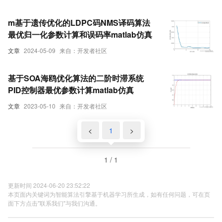
m基于遗传优化的LDPC码NMS译码算法
最优归一化参数计算和误码率matlab仿真
文章
2024-05-09
来自：开发者社区
基于SOA海鸥优化算法的二阶时滞系统
PID控制器最优参数计算matlab仿真
文章
2023-05-10
来自：开发者社区
<
1
>
1 / 1
更新时间 2024-06-20 23:52:22
本页面内关键词为智能算法引擎基于机器学习所生成，如有任何问题，可在页
面下方点击"联系我们"与我们沟通。