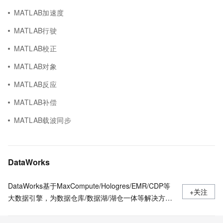
MATLAB加速度
MATLAB行驶
MATLAB校正
MATLAB对象
MATLAB反应
MATLAB补偿
MATLAB载波同步
DataWorks
DataWorks基于MaxCompute/Hologres/EMR/CDP等
+关注
大数据引擎，为数据仓库/数据湖/湖仓一体等解决方案
提供统一的全链路大数据开发治理平台。作为阿里巴巴
数据中台的建设者，DataWorks从2009年起不断沉淀