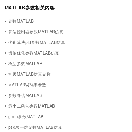
MATLAB参数相关内容
参数MATLAB
算法控制器参数MATLAB仿真
优化算法pid参数MATLAB仿真
遗传优化参数MATLAB仿真
模型参数MATLAB
扩频MATLAB仿真参数
MATLAB误码率参数
参数寻优MATLAB
最小二乘法参数MATLAB
gmm参数MATLAB
pso粒子群参数MATLAB仿真