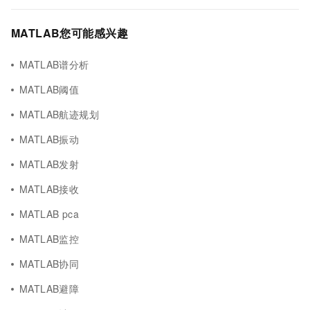
MATLAB您可能感兴趣
MATLAB谱分析
MATLAB阈值
MATLAB航迹规划
MATLAB振动
MATLAB发射
MATLAB接收
MATLAB pca
MATLAB监控
MATLAB协同
MATLAB避障