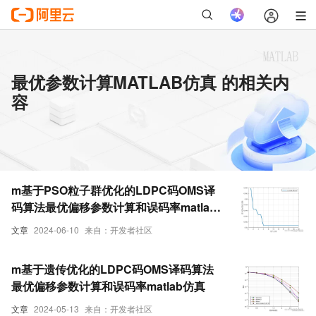
最优参数计算MATLAB仿真 的相关内
容
m基于PSO粒子群优化的LDPC码OMS译
码算法最优偏移参数计算和误码率matlab
仿真
文章
2024-06-10
来自：开发者社区
m基于遗传优化的LDPC码OMS译码算法
最优偏移参数计算和误码率matlab仿真
文章
2024-05-13
来自：开发者社区