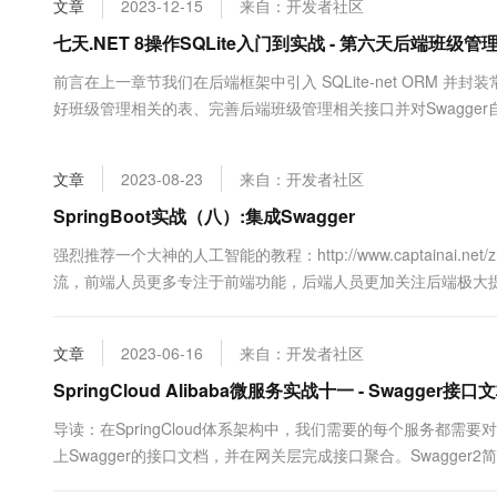
文章
2023-12-15
来自：开发者社区
大数据开发治理平台 Data
AI 产品 免费试用
网络
安全
云开发大赛
Tableau 订阅
七天.NET 8操作SQLite入门到实战 - 第六天后端班级
1亿+ 大模型 tokens 和 
可观测
入门学习赛
中间件
AI空中课堂在线直播课
前言在上一章节我们在后端框架中引入 SQLite-net ORM 并封装
云防火墙
140+云产品 免费试用
大模型服务
好班级管理相关的表、完善后端班级管理相关接口并对Swagger自定义
上云与迁云
云原生的云上边界网络安全
产品新客免费试用，最长1
数据库
细教程第一天 SQLite 简介第二天 在 Windows 上配置 SQLite 环境
生态解决方案
千问AI平台-Token Plan
企业出海
大模型ACA认证体验
大数据计算
文章
2023-08-23
来自：开发者社区
助力企业全员 AI 认知与能
行业生态解决方案
政企业务
媒体服务
千问AI平台-模型体验
SpringBoot实战（八）:集成Swagger
开发者生态解决方案
在线体验全尺寸、多种模态
企业服务与云通信
强烈推荐一个大神的人工智能的教程：http://www.captainai
AI 开发和 AI 应用解决
流，前端人员更多专注于前端功能，后端人员更加关注后端极大
Happy 系列大模型
域名与网站
进行开发；所以免不了要有一份接口文档，手写接口文档，维护
间，Swagger....
终端用户计算
文章
2023-06-16
来自：开发者社区
Serverless
SpringCloud Alibaba微服务实战十一 - Swagger接
大模型解决方案
导读：在SpringCloud体系架构中，我们需要的每个服务都
开发工具
快速部署 Dify，高效搭建 
上Swagger的接口文档，并在网关层完成接口聚合。Swagge
迁移与运维管理
和后端的工作由不同的开发人员完成。在这种开发模式下，我们需要