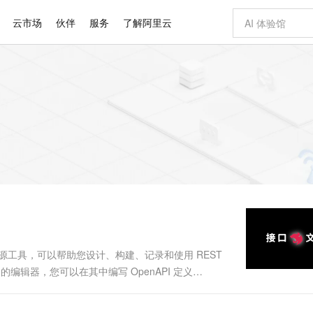
云市场
伙伴
服务
了解阿里云
AI 特惠
数据与 API
成为产品伙伴
企业增值服务
最佳实践
价格计算器
AI 场景体
基础软件
产品伙伴合
阿里云认证
市场活动
配置报价
大模型
自助选配和估算价格
步到位
智启 AI 普惠权益
产品生态集成认证中心
企业支持计划
云上春晚
域名与网站
Qwen Audio：打造专属 AI 语音助手
千问官方 MaaS 平台，为开发者和 Agent 而生，新用户赠送 1 亿 + tokens 额度
一句话生成原生
AI Coding
阿里云Maa
2026 阿里云
云服务器 E
为企业打
数据集
Windows
大模型认证
模型
NEW
NEW
格式还原
值低价云产品抢先购
至高享 1亿+免费 tokens，加速 Al 应用落地
提供智能易用的域名与建站服务
Qwen-Audio-3.0-Realtime 端到端实时语音角色扮演
输入一句话想法,
智能编程，一键
安全可靠、
产品生态伙伴
专家技术服务
云上奥运之旅
弹性计算合作
阿里云中企出
手机三要素
宝塔 Linux
全部认证
价格优势
开源旗舰模型
即刻拥有 DeepSeek-V4-Pro
阿里云 OPC 创新助力计划
千问大模型
一键部署幻兽
AI 电商营销
对象存储 O
大模型
产品生态伙伴工作台
企业增值服务台
云栖战略参考
云存储合作计
云栖大会
身份实名认证
CentOS
训练营
推动算力普惠，释放技术红利
最高返9万
真正可用的 1M 上下文,一次完成代码全链路开发
快速构建应用程序和网站，即刻迈出上云第一步
轻松解锁专属 DeepSeek-V4-Pro
至高百万元 Token 补贴，加速一人公司成长
多元化、高性能、安全可靠的大模型服务
一键购买专属
从图文生成到
云上的中国
数据库合作计
活动全景
短信
Docker
图片和
自进化智能体
5 分钟轻松部署专属 QwenPaw
Token Plan 模型订阅计划
数字证书管理服务（原SSL证书）
高效搭建 AI
AI 广告创作
无影云电脑
企业成长
NEW
HOT
信息公告
看见新力量
云网络合作计
OCR 文字识别
JAVA
越聪明
证享300元代金券
全托管，含MySQL、PostgreSQL、SQL Server、MariaDB多引擎
Qwen3.8-Max 首发尝鲜，限时加量 10 倍，夜间低至2折
实现全站HTTPS，呈现可信的WEB访问
从聊天伙伴进化为能主动干活的本地数字员工
图文、视频一
随时随地安
Kimi-K3
HappyHors
NEW
魔搭 Mode
loud
服务实践
官网公告
Kimi 最新旗舰模型，长程编程与推理利器
让文字生成流
金融模力时刻
Salesforce O
版
发票查验
全能环境
Claude Code + GStack 打造工程团队
千问办公，限时限量积分加倍
Qoder
低代码高效构
AI 建站
短信服务
型
NEW
作计划
计划
创新中心
魔搭 ModelSc
健康状态
理服务
让AI从“聊天伙伴”进化为能干活的“数字员工”
安装技能 GStack，拥有专属 AI 工程团队
你的AI工作搭子，覆盖日常办公高频场景
面向真实软件的智能体编程平台
0 代码专业建
范构建的开源工具，可以帮助您设计、构建、记录和使用 REST
客户案例
天气预报查询
操作系统
Deepseek-v4-pro
HappyHors
态合作计划
于浏览器的编辑器，您可以在其中编写 OpenAPI 定义
态智能体模型
旗舰 MoE 大模型，百万上下文与顶尖推理能力
图生视频，流
同享
万小智 AI 建站低至 15元/月
Qoder CN
AI 短剧/漫剧
云原生数据库 
快递物流查询
WordPress
成为服务伙
en：从 OpenAPI...
高校合作
点，立即开启云上创新
覆盖公网/内网、递归/权威、移动APP等全场景解析服务
送.CN域名，送备案服务码
基于千问大模型等，支持代码智能生成、研发智能问答
AI助力短剧
GLM-5.2
Wan2.7-T
Ubuntu