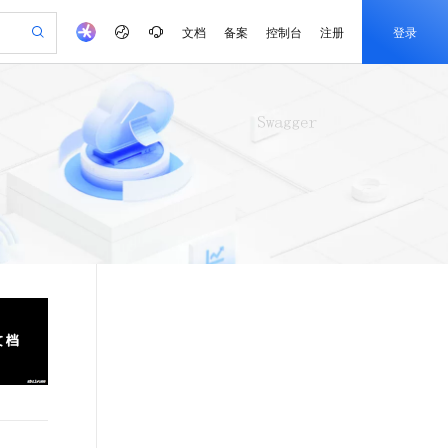
文档
备案
控制台
注册
登录
验
作计划
器
AI 活动
专业服务
服务伙伴合作计划
开发者社区
加入我们
产品动态
服务平台百炼
阿里云 OPC 创新助力计划
一站式生成采购清单，支持单品或批量购买
可编辑精美 PPT 文稿
S产品伙伴计划（繁花）
峰会
CS
造的大模型服务与应用开发平台
Agency Agents：拥有专属领域专家
AI 生产力先锋
Al MaaS 服务伙伴赋能合作
域名
博文
Careers
至高可申请百万元
Qwen3.8-Max 模型上线
 轻松生成专业的 PPT
开启高性价比 AI 编程新体验
弹性可伸缩的云计算服务
先锋实践拓展 AI 生产力的边界
多领域专家智能体,一键组建 AI 虚拟交付团队
Token 补贴，五大权
计划
海大会
伙伴信用分合作计划
商标
问答
社会招聘
益加速 OPC 成功
帕鲁游戏服务器
SS
HappyHorse 打造一站式影视创作平台
飞天发布时刻
HOT
Open Search 向量检索版支
划
备案
电子书
校园招聘
联机服务器，轻松开启游戏
视频创作，一键激活电商全链路生产力
稳定、安全、高性价比、高性能的云存储服务
所见，即是所愿
持视频检索 Pipeline 功能
可视化编排打通从文字构思到成片全链路闭环
更多支持
划
公司注册
镜像站
视频生成
语音识别与合成
 智能体与工作流应用
漫剧工坊：一站式动画创作平台
AI 实训营
应用身份服务 (IDaaS)
合作伙伴培训与认证
划
上云迁移
站生成，高效打造优质广告素材
全接入的云上超级电脑
通过阿里云百炼高效搭建AI应用,助力高效开发
快速生产连贯的高质量长漫剧
从基础到进阶，Agent 创客手把手教你
OpenClaw 管理能力上线
e-1.1-T2V
Qwen3-TTS-Flash
lScope
我要反馈
查询合作伙伴
畅细腻的高质量视频
离线语音合成大模型，多语言方言自适应，低延迟高稳定
n Alibaba Cloud ISV 合作
代维服务
建企业门户网站
10 分钟搭建微信、支付宝小程序
MaxCompute MaxFrame 提
创新加速
ope
登录合作伙伴管理后台
我要建议
站，无忧落地极速上线
以可视化方式快速构建移动和 PC 门户网站
国内短信简单易用，安全可靠，秒级触达，全球覆盖200+国家和地区。
高效部署网站，快速应用到小程序
供自动弹性内存功能
e-1.1-I2V
Cosyvoice-V3-Flash
安全
畅自然，细节丰富
高表现力语音合成大模型，语音克隆听感自然
我要投诉
PolarDB
上云场景组合购
Milvus 弹性伸缩功能新增节
伴
漫剧创作，剧本、分镜、视频高效生成
100%兼容MySQL、PostgreSQL，兼容Oracle，支持集中和分布式
覆盖90%+业务场景，专享组合折扣价
点支持范围
2V
VPN
Fun-ASR