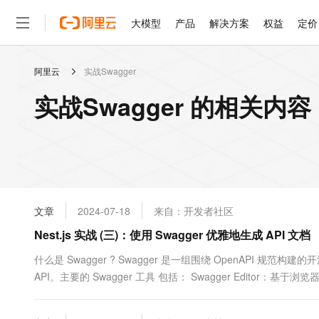
大模型
产品
解决方案
权益
定价
阿里云
实战Swagger
大模型
产品
解决方案
权益
定价
云市场
伙伴
服务
了解阿里云
精选产品
精选解决方案
普惠上云
产品定价
精选商城
成为销售伙伴
售前咨询
为什么选择阿里云
千问AI平台
实战Swagger 的相关内容
了解云产品的定价详情
大模型服务平台百炼
睿译宝，AI翻译排版一
普惠上云 官方力荐
分销伙伴
在线服务
网站建设
什么是云计算
大
大模型服务与应用平台
上传文档即自动完成翻译和
云服务器38元/年起，超
咨询伙伴
多端小程序
技术领先
云上成本管理
售后服务
轻量应用服务器
GLM-5.2：长任务时代
官方推荐返现计划
大模型
精选产品
精选解决方案
Salesforce 国际版订阅
稳定可靠
管理和优化成本
推荐新用户得奖励，单订单
销售伙伴合作计划
自助服务
友盟天域
安全合规
人工智能与机器学习
AI
文本生成
云数据库 RDS
Hermes Agent，打造
云工开物
无影生态合作计划
在线服务
文章
2024-07-18
来自：开发者社区
观测云
分析师报告
自主进化，持久记忆，越用
高校专属算力普惠，学生认
计算
互联网应用开发
Qwen3.8-Max
HOT
Salesforce On Alibaba C
工单服务
Nest.js 实战 (三)：使用 Swagger 优雅地生成 API 文档
智能体时代全能旗舰模型
Tuya 物联网平台阿里云
研究报告与白皮书
人工智能平台 PAI
快速拥有专属 OpenClaw
大模
Consulting Partner 合
大数据
容器
免费试用
短信专区
一站式AI开发、训练和推
什么是 Swagger ? Swagger 是一组围绕 OpenAPI 规
蓝凌 OA
Qwen3.7-Plus
AI 大模型销售与服务生
现代化应用
API。主要的 Swagger 工具 包括： Swagger Editor：基
存储
天池大赛
能看、能想、能动手的多模
云解析DNS
解决方案免费试用 新老
电子合同
Swagger UI：将 OpenAPI 定义呈现为交互式文档 Swagger Codeg
最高领取价值200元试用
安全
网络与CDN
AI 算法大赛
Qwen3-VL-Plus
畅捷通