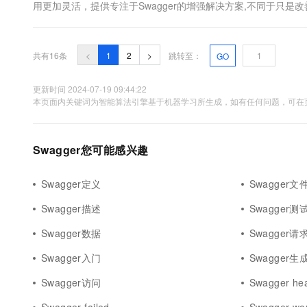
用更加灵活，提供专注于Swagger的增强解决方案,不同于只是改善
理工具来代替swagger-ui。1、在GitEgg-Platform工程下新建gitegg-
共有16条
<
1
2
>
跳转至：
GO
更新时间 2024-07-19 09:44:22
本页面内关键词为智能算法引擎基于机器学习所生成，如有任何问题，可在页
Swagger您可能感兴趣
Swagger定义
Swagger文
Swagger描述
Swagger
Swagger数据
Swagger请
Swagger入门
Swagger生成
Swagger访问
Swagger he