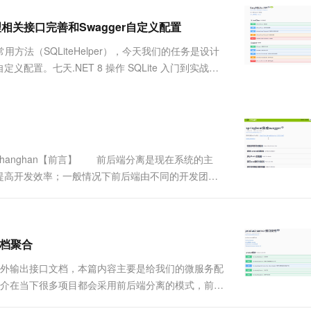
服务生态伙伴
视觉 Coding、空间感知、多模态思考等全面升级
1M上下文，专为长程任务能力而生
云工开物
企业应用
Works
Night Plan 支持 Qwen 3.8-Max
云原生大数据计算服务 MaxCompute
AI 办公
容器服务 Kub
NEW
Red Hat
管理相关接口完善和Swagger自定义配置
30+ 款产品免费体验
Data Agent 驱动的一站式 Data+AI 开发治理平台
夜间 5 折，Qwen/Meoo/TokenPlan 客户专享
面向分析的企业级SaaS模式云数据仓库
AI智能应用
提供一站式管
科研合作
ERP
堂（旗舰版）
SUSE
常用方法（SQLiteHelper），今天我们的任务是设计
智能客服
AI 应用构建
大模型原生
CRM
配置。七天.NET 8 操作 SQLite 入门到实战详
防护产品
2个月
自动承接线索
第三天 SQLite 快速入门第四天 EasySQLite....
建站小程序
Qoder
大模型服务平台百炼-应用模版
OA 办公系统
HOT
NEW
面向真实软件
个人版上线、团队版降价；千问3.8-Max首发发尝鲜
丰富多元化的应用模版和解决方案
力提升
财税管理
模板建站
万有无界
大模型服务平台百炼-智能体
400电话
定制建站
的模型效果
灵活可视化地构建企业级 Agent
.net/zhanghan【前言】 前后端分离是现在系统的主
方案
广告营销
模板小程序
提高开发效率；一般情况下前后端由不同的开发团队
秒悟
人工智能平台 PAI
定制小程序
云端极速 AI 
接口文档团队间沟通，调试等也是需要花费一定的时
新一代 AI 视频生成模型，深度适配广告营销等场景
AI Native 的算法工程平台，一站式完成建模、训练、推理服务部署
APP 开发
建站系统
口文档聚合
需要对外输出接口文档，本篇内容主要是给我们的微服务配
AI 应用
10分钟微调：让0.6B模型媲美235B模
多模态数据信
r2简介在当下很多项目都会采用前后端分离的模式，前端
型
依托云原生高可用架构,实现Dify私有化部署
维护一份及时更新且完整的Rest API接口文档。传
用1%尺寸在特定领域达到大模型90%以上效果