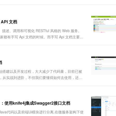
 API 文档
、描述、调用和可视化 RESTful 风格的 Web 服务。
家都有手写 Api 文档的时候。而手写 Api 文档主要有
，也就是文档更新交流不及时。接口返回结果不明
档
应用的初始搭建以及开发过程，大大减少了代码量，目前已被
浅入深，从实战到进阶，不但我们要懂得如何去使用，还要
ing Boot实战与进阶】学习目录一、引入依赖
用knife4j集成Swagger2接口文档
后端Java代码以及前端Ui模块进行分离,在微服务架构下使