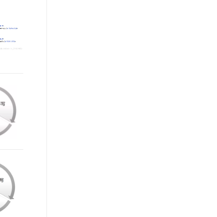
t.diy 一步搞定创意建站
构建大模型应用的安全防护体系
通过自然语言交互简化开发流程,全栈开发支持
通过阿里云安全产品对 AI 应用进行安全防护