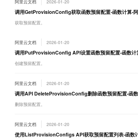
阿里云文档
2026-01-20
大数据开发治理平台 Data
AI 产品 免费试用
网络
安全
云开发大赛
Tableau 订阅
调用GetProvisionConfig获取函数预留配置-函数计算-
1亿+ 大模型 tokens 和 
可观测
入门学习赛
中间件
AI空中课堂在线直播课
获取预留配置。
云防火墙
140+云产品 免费试用
大模型服务
上云与迁云
云原生的云上边界网络安全
产品新客免费试用，最长1
数据库
生态解决方案
千问AI平台-Token Plan
阿里云文档
2026-01-20
企业出海
大模型ACA认证体验
大数据计算
助力企业全员 AI 认知与能
行业生态解决方案
调用PutProvisionConfig API设置函数预留配置-函数
政企业务
媒体服务
千问AI平台-模型体验
开发者生态解决方案
创建预留配置。
在线体验全尺寸、多种模态
企业服务与云通信
AI 开发和 AI 应用解决
Happy 系列大模型
域名与网站
阿里云文档
2026-01-20
调用API DeleteProvisionConfig删除函数预留配置-
终端用户计算
删除预留配置。
Serverless
大模型解决方案
开发工具
快速部署 Dify，高效搭建 
阿里云文档
2026-01-20
迁移与运维管理
使用ListProvisionConfigs API获取预留配置列表-函