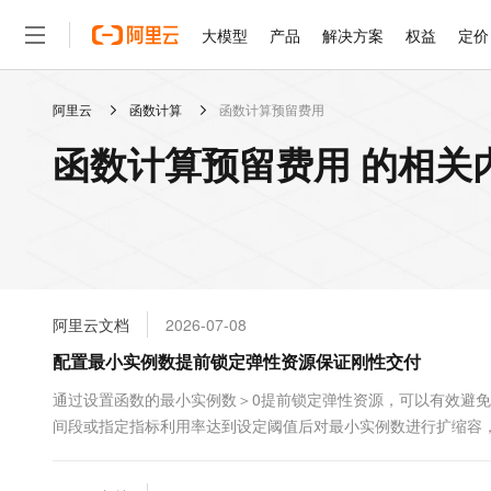
大模型
产品
解决方案
权益
定价
阿里云
函数计算
函数计算预留费用
大模型
产品
解决方案
权益
定价
云市场
伙伴
服务
了解阿里云
精选产品
精选解决方案
普惠上云
产品定价
精选商城
成为销售伙伴
售前咨询
为什么选择阿里云
千问AI平台
函数计算预留费用 的相关
了解云产品的定价详情
大模型服务平台百炼
睿译宝，AI翻译排版一
普惠上云 官方力荐
分销伙伴
在线服务
网站建设
什么是云计算
大
大模型服务与应用平台
上传文档即自动完成翻译和
云服务器38元/年起，超
咨询伙伴
多端小程序
技术领先
云上成本管理
售后服务
轻量应用服务器
GLM-5.2：长任务时代
官方推荐返现计划
大模型
精选产品
精选解决方案
Salesforce 国际版订阅
稳定可靠
管理和优化成本
推荐新用户得奖励，单订单
销售伙伴合作计划
自助服务
友盟天域
安全合规
人工智能与机器学习
AI
文本生成
云数据库 RDS
Hermes Agent，打造
云工开物
无影生态合作计划
在线服务
阿里云文档
2026-07-08
观测云
分析师报告
自主进化，持久记忆，越用
高校专属算力普惠，学生认
计算
互联网应用开发
Qwen3.8-Max
HOT
Salesforce On Alibaba C
工单服务
配置最小实例数提前锁定弹性资源保证刚性交付
智能体时代全能旗舰模型
Tuya 物联网平台阿里云
研究报告与白皮书
人工智能平台 PAI
快速拥有专属 OpenClaw
大模
Consulting Partner 合
大数据
容器
免费试用
短信专区
一站式AI开发、训练和推
通过设置函数的最小实例数＞0提前锁定弹性资源，可以有效避
蓝凌 OA
Qwen3.7-Plus
AI 大模型销售与服务生
现代化应用
间段或指定指标利用率达到设定阈值后对最小实例数进行扩缩容
存储
天池大赛
能看、能想、能动手的多模
云解析DNS
解决方案免费试用 新老
电子合同
最高领取价值200元试用
安全
网络与CDN
AI 算法大赛
Qwen3-VL-Plus
畅捷通