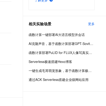
了解更多
开发者与中小团队以极小人力完成全
链路交付，让 AI 从聊天工具升级为
可用即战力的组织级生产力。
相关实验场景
更多
函数计算一键部署AI大语言模型并会话
AI克隆声音，基于函数计算部署GPT-Sovits语音生成模型
函数计算部署PuLID for FLUX人像写真实现智能换颜效果
Serverless极速搭建Hexo博客
一键生成毛茸萌宠形象，基于函数计算极速部署ComfyUI生图系统
通过ACK Serverless搭建企业级网站应用