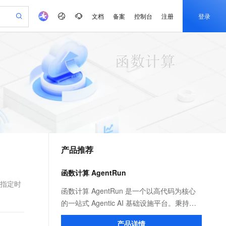
文档
备案
控制台
注册
登录
验
作计划
器
AI 活动
专业服务
服务伙伴合作计划
开发者社区
加入我们
产品动态
服务平台百炼
阿里云 OPC 创新助力计划
一站式生成采购清单，支持单品或批量购买
可编辑精美 PPT 文稿
S产品伙伴计划（繁花）
峰会
CS
造的大模型服务与应用开发平台
Agency Agents：拥有专属领域专家
AI 生产力先锋
Al MaaS 服务伙伴赋能合作
域名
博文
Careers
至高可申请百万元
Qwen3.8-Max 模型上线
 轻松生成专业的 PPT
开启高性价比 AI 编程新体验
弹性可伸缩的云计算服务
先锋实践拓展 AI 生产力的边界
多领域专家智能体,一键组建 AI 虚拟交付团队
Token 补贴，五大权
计划
海大会
伙伴信用分合作计划
商标
问答
社会招聘
益加速 OPC 成功
帕鲁游戏服务器
SS
HappyHorse 打造一站式影视创作平台
飞天发布时刻
HOT
Open Search 向量检索版支
划
备案
电子书
校园招聘
联机服务器，轻松开启游戏
视频创作，一键激活电商全链路生产力
稳定、安全、高性价比、高性能的云存储服务
所见，即是所愿
持视频检索 Pipeline 功能
可视化编排打通从文字构思到成片全链路闭环
更多支持
划
公司注册
镜像站
视频生成
语音识别与合成
 智能体与工作流应用
漫剧工坊：一站式动画创作平台
AI 实训营
应用身份服务 (IDaaS)
合作伙伴培训与认证
产品推荐
划
上云迁移
站生成，高效打造优质广告素材
全接入的云上超级电脑
通过阿里云百炼高效搭建AI应用,助力高效开发
快速生产连贯的高质量长漫剧
从基础到进阶，Agent 创客手把手教你
OpenClaw 管理能力上线
e-1.1-T2V
Qwen3-TTS-Flash
lScope
我要反馈
查询合作伙伴
畅细腻的高质量视频
离线语音合成大模型，多语言方言自适应，低延迟高稳定
n Alibaba Cloud ISV 合作
代维服务
建企业门户网站
10 分钟搭建微信、支付宝小程序
函数计算 AgentRun
MaxCompute MaxFrame 提
创新加速
ope
登录合作伙伴管理后台
我要建议
站，无忧落地极速上线
以可视化方式快速构建移动和 PC 门户网站
国内短信简单易用，安全可靠，秒级触达，全球覆盖200+国家和地区。
高效部署网站，快速应用到小程序
供自动弹性内存功能
置指定时
e-1.1-I2V
Cosyvoice-V3-Flash
函数计算 AgentRun 是一个以高代码为核心
安全
畅自然，细节丰富
高表现力语音合成大模型，语音克隆听感自然
我要投诉
PolarDB
的一站式 Agentic AI 基础设施平台。秉持生
上云场景组合购
Milvus 弹性伸缩功能新增节
伴
漫剧创作，剧本、分镜、视频高效生成
100%兼容MySQL、PostgreSQL，兼容Oracle，支持集中和分布式
覆盖90%+业务场景，专享组合折扣价
点支持范围
态开放和灵活组装的理念，为企业级 Agent
2V
VPN
Fun-ASR
产品详情