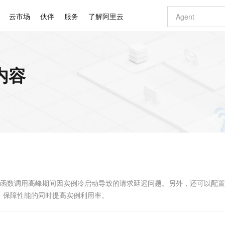
云市场
伙伴
服务
了解阿里云
AI 特惠
数据与 API
成为产品伙伴
企业增值服务
最佳实践
价格计算器
AI 场景体
基础软件
产品伙伴合
阿里云认证
市场活动
配置报价
大模型
内容
自助选配和估算价格
步到位
智启 AI 普惠权益
产品生态集成认证中心
企业支持计划
云上春晚
域名与网站
Qwen Audio：打造专属 AI 语音助手
千问官方 MaaS 平台，为开发者和 Agent 而生，新用户赠送 1 亿 + tokens 额度
一句话生成原生
AI Coding
阿里云Maa
2026 阿里云
云服务器 E
为企业打
数据集
Windows
大模型认证
模型
NEW
NEW
格式还原
值低价云产品抢先购
至高享 1亿+免费 tokens，加速 Al 应用落地
提供智能易用的域名与建站服务
Qwen-Audio-3.0-Realtime 端到端实时语音角色扮演
输入一句话想法,
智能编程，一键
安全可靠、
产品生态伙伴
专家技术服务
云上奥运之旅
弹性计算合作
阿里云中企出
手机三要素
宝塔 Linux
全部认证
价格优势
开源旗舰模型
即刻拥有 DeepSeek-V4-Pro
阿里云 OPC 创新助力计划
千问大模型
一键部署幻兽
AI 电商营销
对象存储 O
大模型
产品生态伙伴工作台
企业增值服务台
云栖战略参考
云存储合作计
云栖大会
身份实名认证
CentOS
训练营
推动算力普惠，释放技术红利
最高返9万
真正可用的 1M 上下文,一次完成代码全链路开发
快速构建应用程序和网站，即刻迈出上云第一步
轻松解锁专属 DeepSeek-V4-Pro
至高百万元 Token 补贴，加速一人公司成长
多元化、高性能、安全可靠的大模型服务
一键购买专属
从图文生成到
云上的中国
数据库合作计
活动全景
短信
Docker
图片和
自进化智能体
5 分钟轻松部署专属 QwenPaw
Token Plan 模型订阅计划
数字证书管理服务（原SSL证书）
高效搭建 AI
AI 广告创作
无影云电脑
企业成长
NEW
HOT
信息公告
看见新力量
云网络合作计
OCR 文字识别
JAVA
越聪明
证享300元代金券
全托管，含MySQL、PostgreSQL、SQL Server、MariaDB多引擎
Qwen3.8-Max 首发尝鲜，限时加量 10 倍，夜间低至2折
实现全站HTTPS，呈现可信的WEB访问
从聊天伙伴进化为能主动干活的本地数字员工
图文、视频一
随时随地安
Kimi-K3
HappyHors
NEW
魔搭 Mode
loud
服务实践
官网公告
Kimi 最新旗舰模型，长程编程与推理利器
让文字生成流
金融模力时刻
Salesforce O
版
发票查验
全能环境
Claude Code + GStack 打造工程团队
千问办公，限时限量积分加倍
Qoder
低代码高效构
AI 建站
短信服务
型
NEW
作计划
计划
创新中心
魔搭 ModelSc
健康状态
理服务
让AI从“聊天伙伴”进化为能干活的“数字员工”
安装技能 GStack，拥有专属 AI 工程团队
你的AI工作搭子，覆盖日常办公高频场景
面向真实软件的智能体编程平台
0 代码专业建
免函数调用高峰期间因实例冷启动导致的请求延迟问题。另外，还可以配
客户案例
天气预报查询
操作系统
Deepseek-v4-pro
HappyHors
态合作计划
，保障性能的同时提高实例利用率。
态智能体模型
旗舰 MoE 大模型，百万上下文与顶尖推理能力
图生视频，流
同享
万小智 AI 建站低至 15元/月
Qoder CN
AI 短剧/漫剧
云原生数据库 
快递物流查询
WordPress
成为服务伙
高校合作
点，立即开启云上创新
覆盖公网/内网、递归/权威、移动APP等全场景解析服务
送.CN域名，送备案服务码
基于千问大模型等，支持代码智能生成、研发智能问答
AI助力短剧
GLM-5.2
Wan2.7-T
Ubuntu