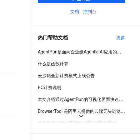
应用提供从开发、部署到运维的全生命周期
文戏情感细腻自然，动作戏激烈拳拳到肉，实现更强表演能力
支持中英文自由切换，具备更强的噪声鲁棒性
ernetes 版 ACK
云聚AI 严选权益
AI 原生数据库服务发布
SSL 证书
管理。
文档
控制台
，一键激活高效办公新体验
理容器应用的 K8s 服务
精选AI产品，从模型到应用全链提效
Agent 数据网关
堡垒机
AI 用量加速计划
云原生数据库 PolarDB
应用
防火墙
、识别商机，让客服更高效、服务更出色。
新老同享，达量后返
Agentic Database 发布
热门帮助文档
更多
千问办公
主机安全
NEW
的智能体编程平台
一站式AI生产力平台
AgentRun是面向企业级Agentic AI应用的一站式Serverless基础设施平台，提供从开发到运维的全生命周期管理，支持多模式开发、模型治理、沙箱隔离及全链路可观测性。
AI 应用及服务市场
伶鹊
什么是函数计算
企业级人与Agent协作平台，接入和调度多个数字员工
智能客服平台，对话机器人、对话分析、智能外呼
AI 应用
云沙箱全新计费模式上线公告
大模型服务平台百炼 - 全妙
大模型
应用创作平台
多模态内容创作工具，已接入 DeepSeek
FC计费说明
自然语言处理
本文介绍通过AgentRun的可视化界面快速创建Agent，支持模型选择、提示词优化、工具配置及灰度发布，适合业务原型验证和快速试验。
数据标注
BrowserTool 是阿里云提供的云端无头浏览器自动化沙箱服务，支持通过 WebSocket 使用 CDP 协议远程控制，兼容 Puppeteer 和 Playwright，适用于 AI 集成、自动化测试和数据采集等场景。
机器学习
高代码模式通过灵活的代码定制和资源控制，支持复杂业务逻辑与企业级集成，适合有开发经验的用户实现Agent的精细化工程化落地。
息提取
与 AI 智能体进行实时音视频通话
从文本、图片、视频中提取结构化的属性信息
构建支持视频理解的 AI 音视频实时通话应用
全部API接口调用与管理详解-函数计算-阿里云