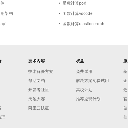
媒体
函数计算pod
可用架构
函数计算vscode
pi
函数计算elasticsearch
价
技术内容
权益
服
技术解决方案
免费试用
基
帮助文档
解决方案免费试用
企
开发者社区
高校计划
迁
天池大赛
推荐返现计划
官
器
阿里云认证
健
管理
信