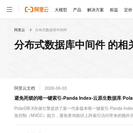
大模型
产品
解决方案
权益
定价
阿里云
分布式数据库中间件
大模型
产品
解决方案
权益
定价
云市场
伙伴
服务
了解阿里云
精选产品
精选解决方案
普惠上云
产品定价
精选商城
成为销售伙伴
售前咨询
为什么选择阿里云
千问AI平台
分布式数据库中间件 的相
了解云产品的定价详情
大模型服务平台百炼
千问办公，解锁你的工作
普惠上云 官方力荐
分销伙伴
在线服务
网站建设
什么是云计算
大
大模型服务与应用平台
企业级Agent产品，直接
云服务器38元/年起，超
咨询伙伴
多端小程序
技术领先
云上成本管理
售后服务
轻量应用服务器
Agency Agents：拥
官方推荐返现计划
大模型
精选产品
精选解决方案
Salesforce 国际版订阅
稳定可靠
管理和优化成本
推荐新用户得奖励，单订单
销售伙伴合作计划
自助服务
友盟天域
安全合规
人工智能与机器学习
AI
文本生成
云数据库 RDS
HappyHorse 打造一
云工开物
无影生态合作计划
在线服务
阿里云文档
2026-06-03
观测云
分析师报告
高校专属算力普惠，学生认
计算
互联网应用开发
Qwen3.8-Max
HOT
Salesforce On Alibaba C
工单服务
避免死锁的唯一键索引-Panda Index-云原生数据库 Pola
智能体时代全能旗舰模型
Tuya 物联网平台阿里云
研究报告与白皮书
人工智能平台 PAI
快速拥有专属 OpenClaw
大模
Consulting Partner 合
大数据
容器
免费试用
短信专区
一站式AI开发、训练和推
PolarDB-X存储引擎提供了新一代多版本唯一键索引-Panda In
蓝凌 OA
Qwen3.7-Plus
AI 大模型销售与服务生
现代化应用
发控制（MVCC）能力，避免查询路径上跨索引访问带来的额外
存储
天池大赛
能看、能想、能动手的多模
云解析DNS
解决方案免费试用 新老
电子合同
最高领取价值200元试用
安全
网络与CDN
AI 算法大赛
Qwen3-VL-Plus
畅捷通