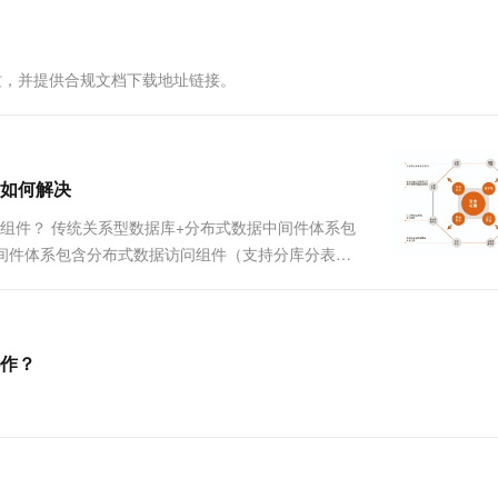
一个 AI 助手
超强辅助，Bol
即刻拥有 DeepSeek-R1 满血版
在企业官网、通讯软件中为客户提供 AI 客服
多种方案随心选，轻松解锁专属 DeepSeek
资质，并提供合规文档下载地址链接。
如何解决
组件？ 传统关系型数据库+分布式数据中间件体系包
中间件体系包含分布式数据访问组件（支持分库分表、
题的更多问答可点击原文查看： https://de...
作？