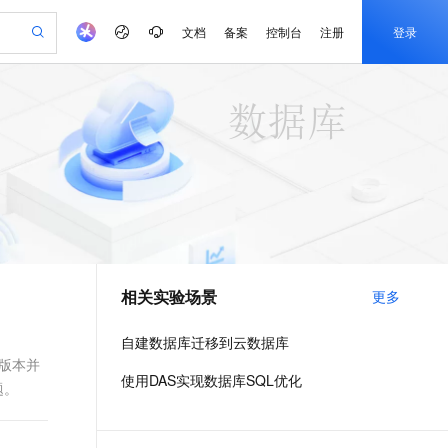
文档
备案
控制台
注册
登录
验
作计划
器
AI 活动
专业服务
服务伙伴合作计划
开发者社区
加入我们
产品动态
服务平台百炼
阿里云 OPC 创新助力计划
一站式生成采购清单，支持单品或批量购买
io：打造专属 AI 语音助手
S产品伙伴计划（繁花）
峰会
CS
造的大模型服务与应用开发平台
一句话生成原生可编辑精美 PPT 文稿
AI 生产力先锋
Al MaaS 服务伙伴赋能合作
域名
博文
Careers
至高可申请百万元
Qwen3.8-Max 模型上线
开启高性价比 AI 编程新体验
弹性可伸缩的云计算服务
Qwen-Audio-3.0-Realtime 端到端实时语音角色扮演
输入一句话想法, 轻松生成专业的 PPT
先锋实践拓展 AI 生产力的边界
Token 补贴，五大权
计划
海大会
伙伴信用分合作计划
商标
问答
社会招聘
益加速 OPC 成功
eek-V4-Pro
SS
一键部署幻兽帕鲁游戏服务器
飞天发布时刻
HOT
Open Search 向量检索版支
划
备案
电子书
校园招聘
pSeek-V4-Pro
视频创作，一键激活电商全链路生产力
稳定、安全、高性价比、高性能的云存储服务
一键购买专属联机服务器，轻松开启游戏
所见，即是所愿
持视频检索 Pipeline 功能
更多支持
划
公司注册
镜像站
视频生成
语音识别与合成
专属 QwenPaw
漫剧工坊：一站式动画创作平台
AI 实训营
HOT
应用身份服务 (IDaaS)
合作伙伴培训与认证
相关实验场景
更多
划
上云迁移
站生成，高效打造优质广告素材
全接入的云上超级电脑
从聊天伙伴进化为能主动干活的本地数字员工
快速生产连贯的高质量长漫剧
从基础到进阶，Agent 创客手把手教你
OpenClaw 管理能力上线
e-1.1-T2V
Qwen3-TTS-Flash
lScope
我要反馈
查询合作伙伴
畅细腻的高质量视频
离线语音合成大模型，多语言方言自适应，低延迟高稳定
n Alibaba Cloud ISV 合作
代维服务
建企业门户网站
10 分钟搭建微信、支付宝小程序
自建数据库迁移到云数据库
MaxCompute MaxFrame 提
创新加速
ope
登录合作伙伴管理后台
我要建议
站，无忧落地极速上线
以可视化方式快速构建移动和 PC 门户网站
国内短信简单易用，安全可靠，秒级触达，全球覆盖200+国家和地区。
高效部署网站，快速应用到小程序
供自动弹性内存功能
多版本并
e-1.1-I2V
Cosyvoice-V3-Flash
使用DAS实现数据库SQL优化
题。
安全
畅自然，细节丰富
高表现力语音合成大模型，语音克隆听感自然
我要投诉
PolarDB
上云场景组合购
Milvus 弹性伸缩功能新增节
伴
漫剧创作，剧本、分镜、视频高效生成
100%兼容MySQL、PostgreSQL，兼容Oracle，支持集中和分布式
覆盖90%+业务场景，专享组合折扣价
点支持范围
2V
VPN
Fun-ASR