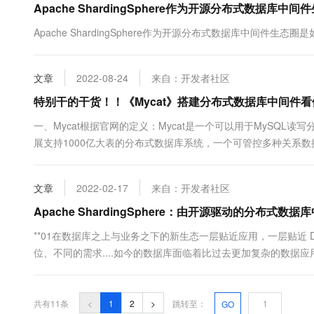
Apache ShardingSphere作为开源分布式数据
Apache ShardingSphere作为开源分布式数据库中间件生态
文章
2022-08-24
来自：开发者社区
特别干的干货！！《Mycat》搭建分布式数据库中间件
一、Mycat根据官网的定义：Mycat是一个可以用于MySQL读
展支持1000亿大表的分布式数据库系统，一个可管控多种关系
是阿里的Cobar项目。介绍就不多说了，可以看官网http://www.myca
文章
2022-02-17
来自：开发者社区
Apache ShardingSphere：由开源驱动的分布式数
**01在数据库之上与业务之下的新生态一层贴近应用，一层贴近 D
位、不同的需求....如今的数据库面临着比过去更加复杂的数据
发苛刻的生产环境，也在推动着不同的数据库不断将数据读写速
之，分工明确的数据应用场景逐渐导致了数据库市场的碎片化，且难
共有11条
<
1
2
>
跳转至：
GO