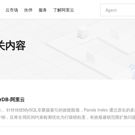
云市场
伙伴
服务
了解阿里云
AI 特惠
数据与 API
成为产品伙伴
企业增值服务
最佳实践
价格计算器
AI 场景体
基础软件
产品伙伴合
阿里云认证
市场活动
配置报价
大模型
关内容
自助选配和估算价格
新方式
睿译宝，AI翻译排版一步到位
智启 AI 普惠权益
产品生态集成认证中心
企业支持计划
云上春晚
域名与网站
千问官方 MaaS 平台，为开发者和 Agent 而生，新用户赠送 1 亿 + tokens 额度
Qwen Aud
AI Coding
阿里云Maa
2026 阿里云
云服务器 E
为企业打
数据集
Windows
大模型认证
模型
NEW
NEW
交付可用成果
值低价云产品抢先购
上传文档即自动完成翻译和格式还原
至高享 1亿+免费 tokens，加速 Al 应用落地
提供智能易用的域名与建站服务
智能编程，一键
安全可靠、
产品生态伙伴
专家技术服务
云上奥运之旅
弹性计算合作
阿里云中企出
手机三要素
宝塔 Linux
全部认证
价格优势
有专属领域专家
GLM-5.2：长任务时代开源旗舰模型
阿里云 OPC 创新助力计划
千问大模型
即刻拥有 DeepS
AI 电商营销
对象存储 O
大模型
产品生态伙伴工作台
企业增值服务台
云栖战略参考
云存储合作计
云栖大会
身份实名认证
CentOS
训练营
推动算力普惠，释放技术红利
最高返9万
多领域专家智能体,一键组建 AI 虚拟交付团队
快速构建应用程序和网站，即刻迈出上云第一步
至高百万元 Token 补贴，加速一人公司成长
多元化、高性能、安全可靠的大模型服务
真正可用的 1M 上下文,一次完成代码全链路开发
轻松解锁专属 Dee
从图文生成到
云上的中国
数据库合作计
活动全景
短信
Docker
图片和
站式影视创作平台
Hermes Agent，打造自进化智能体
Token Plan 模型订阅计划
数字证书管理服务（原SSL证书）
5 分钟轻松部署
AI 广告创作
无影云电脑
企业成长
NEW
信息公告
看见新力量
云网络合作计
OCR 文字识别
JAVA
证享300元代金券
可视化编排打通从文字构思到成片全链路闭环
全托管，含MySQL、PostgreSQL、SQL Server、MariaDB多引擎
自主进化，持久记忆，越用越聪明
Qwen3.8-Max 首发尝鲜，限时加量 10 倍，夜间低至2折
实现全站HTTPS，呈现可信的WEB访问
图文、视频一
随时随地安
Kimi-K3
HappyHors
NEW
魔搭 Mode
loud
服务实践
官网公告
rDB-阿里云
Kimi 最新旗舰模型，长程编程与推理利器
让文字生成流
金融模力时刻
Salesforce O
版
发票查验
全能环境
Claude Code + GStack 打造工程团队
千问办公，限时限量积分加倍
Qoder
低代码高效构
AI 建站
短信服务
型
NEW
作计划
计划
创新中心
魔搭 ModelSc
健康状态
理服务
让AI从“聊天伙伴”进化为能干活的“数字员工”
安装技能 GStack，拥有专属 AI 工程团队
你的AI工作搭子，覆盖日常办公高频场景
面向真实软件的智能体编程平台
0 代码专业建
dex 。针对传统MySQL非聚簇索引的效能瓶颈，Panda Index 通过原生的
客户案例
天气预报查询
操作系统
Deepseek-v4-pro
HappyHors
态合作计划
开销，且将全局区间约束检测优化为行级锁粒度，有效规避锁范围扩散问
态智能体模型
旗舰 MoE 大模型，百万上下文与顶尖推理能力
图生视频，流
同享
万小智 AI 建站低至 15元/月
Qoder CN
AI 短剧/漫剧
云原生数据库 
快递物流查询
WordPress
成为服务伙
高校合作
点，立即开启云上创新
覆盖公网/内网、递归/权威、移动APP等全场景解析服务
送.CN域名，送备案服务码
基于千问大模型等，支持代码智能生成、研发智能问答
AI助力短剧
GLM-5.2
Wan2.7-T
Ubuntu