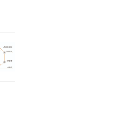
t.diy 一步搞定创意建站
构建大模型应用的安全防护体系
通过自然语言交互简化开发流程,全栈开发支持
通过阿里云安全产品对 AI 应用进行安全防护