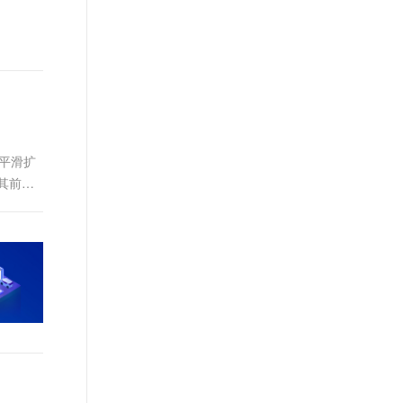
能平滑扩
其前身