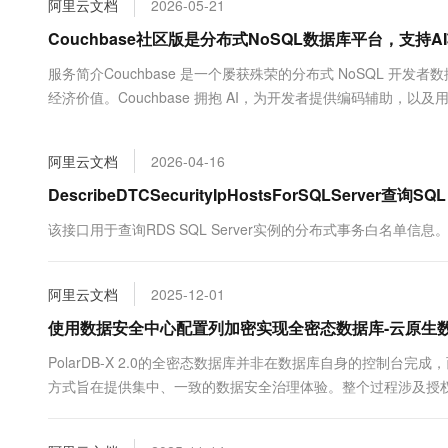
阿里云文档
2026-05-21
大数据开发治理平台 Data
AI 产品 免费试用
网络
安全
云开发大赛
Tableau 订阅
Couchbase社区版是分布式NoSQL数据库平台，
1亿+ 大模型 tokens 和 
可观测
入门学习赛
中间件
AI空中课堂在线直播课
服务简介Couchbase 是一个屡获殊荣的分布式 NoSQL 
云防火墙
140+云产品 免费试用
大模型服务
经济价值。Couchbase 拥抱 AI，为开发者提供编码辅助，以
上云与迁云
云原生的云上边界网络安全
产品新客免费试用，最长1
数据库
量搜索。...
生态解决方案
千问AI平台-Token Plan
企业出海
大模型ACA认证体验
大数据计算
阿里云文档
2026-04-16
助力企业全员 AI 认知与能
行业生态解决方案
政企业务
媒体服务
千问AI平台-模型体验
DescribeDTCSecurityIpHostsForSQLServe
开发者生态解决方案
在线体验全尺寸、多种模态
企业服务与云通信
该接口用于查询RDS SQL Server实例的分布式事务白名单信息
AI 开发和 AI 应用解决
Happy 系列大模型
域名与网站
阿里云文档
2025-12-01
终端用户计算
使用数据安全中心配置列加密实现全密态数据库-云原生数据库
Serverless
大模型解决方案
PolarDB-X 2.0的全密态数据库并非在数据库自身的控制台完成，而
方式旨在提供集中、一致的数据安全治理体验。整个过程涉及授权
开发工具
快速部署 Dify，高效搭建 
迁移与运维管理