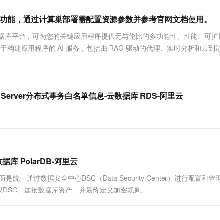
服务生态伙伴
视觉 Coding、空间感知、多模态思考等全面升级
1M上下文，专为长程任务能力而生
云工开物
企业应用
Works
Night Plan 支持 Qwen 3.8-Max
云原生大数据计算服务 MaxCompute
AI 办公
容器服务 Kub
NEW
Red Hat
支持AI功能，通过计算巢部署需配置资源参数并参考官网文档使用。
30+ 款产品免费体验
Data Agent 驱动的一站式 Data+AI 开发治理平台
夜间 5 折，Qwen/Meoo/TokenPlan 客户专享
面向分析的企业级SaaS模式云数据仓库
AI智能应用
提供一站式管
科研合作
ERP
堂（旗舰版）
SUSE
开发者数据库平台，可为您的关键应用程序提供无与伦比的多功能性、性能、可
智能客服
AI 应用构建
大模型原生
CRM
及用于构建应用程序的 AI 服务，包括由 RAG 驱动的代理、实时分析和云到
防护产品
2个月
自动承接线索
建站小程序
Qoder
大模型服务平台百炼-应用模版
OA 办公系统
HOT
NEW
面向真实软件
个人版上线、团队版降价；千问3.8-Max首发发尝鲜
丰富多元化的应用模版和解决方案
力提升
财税管理
模板建站
万有无界
大模型服务平台百炼-智能体
r查询SQL Server分布式事务白名单信息-云数据库 RDS-阿里云
400电话
定制建站
的模型效果
灵活可视化地构建企业级 Agent
。
方案
广告营销
模板小程序
秒悟
人工智能平台 PAI
定制小程序
云端极速 AI 
新一代 AI 视频生成模型，深度适配广告营销等场景
AI Native 的算法工程平台，一站式完成建模、训练、推理服务部署
APP 开发
 PolarDB-阿里云
建站系统
是统一通过数据安全中心DSC（Data Security Center）进行配置和
DSC、连接数据库资产，并最终定义加密规则。
AI 应用
10分钟微调：让0.6B模型媲美235B模
多模态数据信
型
依托云原生高可用架构,实现Dify私有化部署
用1%尺寸在特定领域达到大模型90%以上效果