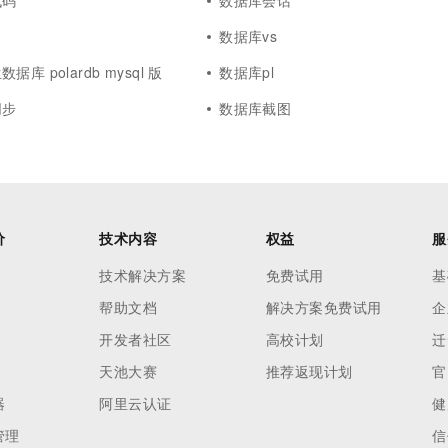
代码
数据库会话
数据库vs
库 polardb mysql 版
数据库pl
同步
数据库截图
价
技术内容
权益
服
技术解决方案
免费试用
基
帮助文档
解决方案免费试用
企
开发者社区
高校计划
迁
天池大赛
推荐返现计划
官
器
阿里云认证
健
管理
信