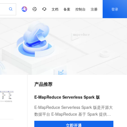
文档
备案
控制台
注册
登录
验
作计划
器
AI 活动
专业服务
服务伙伴合作计划
开发者社区
加入我们
产品动态
服务平台百炼
阿里云 OPC 创新助力计划
一站式生成采购清单，支持单品或批量购买
io：打造专属 AI 语音助手
S产品伙伴计划（繁花）
峰会
CS
造的大模型服务与应用开发平台
一句话生成原生可编辑精美 PPT 文稿
AI 生产力先锋
Al MaaS 服务伙伴赋能合作
域名
博文
Careers
至高可申请百万元
Qwen3.8-Max 模型上线
开启高性价比 AI 编程新体验
弹性可伸缩的云计算服务
Qwen-Audio-3.0-Realtime 端到端实时语音角色扮演
输入一句话想法, 轻松生成专业的 PPT
先锋实践拓展 AI 生产力的边界
Token 补贴，五大权
计划
海大会
伙伴信用分合作计划
商标
问答
社会招聘
益加速 OPC 成功
eek-V4-Pro
SS
一键部署幻兽帕鲁游戏服务器
飞天发布时刻
HOT
Open Search 向量检索版支
划
备案
电子书
校园招聘
pSeek-V4-Pro
视频创作，一键激活电商全链路生产力
稳定、安全、高性价比、高性能的云存储服务
一键购买专属联机服务器，轻松开启游戏
所见，即是所愿
持视频检索 Pipeline 功能
更多支持
划
公司注册
镜像站
视频生成
语音识别与合成
专属 QwenPaw
漫剧工坊：一站式动画创作平台
AI 实训营
HOT
应用身份服务 (IDaaS)
合作伙伴培训与认证
产品推荐
划
上云迁移
站生成，高效打造优质广告素材
全接入的云上超级电脑
从聊天伙伴进化为能主动干活的本地数字员工
快速生产连贯的高质量长漫剧
从基础到进阶，Agent 创客手把手教你
OpenClaw 管理能力上线
e-1.1-T2V
Qwen3-TTS-Flash
lScope
我要反馈
查询合作伙伴
畅细腻的高质量视频
离线语音合成大模型，多语言方言自适应，低延迟高稳定
n Alibaba Cloud ISV 合作
代维服务
建企业门户网站
10 分钟搭建微信、支付宝小程序
E-MapReduce Serverless Spark 版
MaxCompute MaxFrame 提
创新加速
ope
登录合作伙伴管理后台
我要建议
站，无忧落地极速上线
以可视化方式快速构建移动和 PC 门户网站
国内短信简单易用，安全可靠，秒级触达，全球覆盖200+国家和地区。
高效部署网站，快速应用到小程序
供自动弹性内存功能
e-1.1-I2V
Cosyvoice-V3-Flash
E-MapReduce Serverless Spark 版是开源大
安全
畅自然，细节丰富
高表现力语音合成大模型，语音克隆听感自然
我要投诉
PolarDB
数据平台 E-MapReduce 基于 Spark 提供的
上云场景组合购
Milvus 弹性伸缩功能新增节
伴
漫剧创作，剧本、分镜、视频高效生成
100%兼容MySQL、PostgreSQL，兼容Oracle，支持集中和分布式
覆盖90%+业务场景，专享组合折扣价
点支持范围
一款全托管、一站式的数据计算平台。它为
2V
VPN
Fun-ASR
立即开通