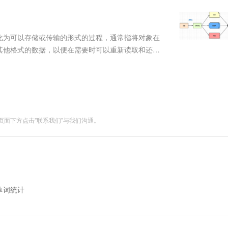
服务生态伙伴
视觉 Coding、空间感知、多模态思考等全面升级
1M上下文，专为长程任务能力而生
云工开物
企业应用
Works
Night Plan 支持 Qwen 3.8-Max
云原生大数据计算服务 MaxCompute
AI 办公
容器服务 Kub
NEW
Red Hat
30+ 款产品免费体验
Data Agent 驱动的一站式 Data+AI 开发治理平台
夜间 5 折，Qwen/Meoo/TokenPlan 客户专享
面向分析的企业级SaaS模式云数据仓库
AI智能应用
提供一站式管
科研合作
ERP
堂（旗舰版）
SUSE
化为可以存储或传输的形式的过程，通常指将对象在
智能客服
AI 应用构建
大模型原生
CRM
其他格式的数据，以便在需要时可以重新读取和还原
防护产品
2个月
自动承接线索
新装配成对象的过程。为什么要序列化？因为
建站小程序
Qoder
大模型服务平台百炼-应用模版
OA 办公系统
HOT
NEW
传输。而网络传输必须是二进制数据，....
面向真实软件
个人版上线、团队版降价；千问3.8-Max首发发尝鲜
丰富多元化的应用模版和解决方案
力提升
财税管理
模板建站
万有无界
大模型服务平台百炼-智能体
400电话
定制建站
的模型效果
灵活可视化地构建企业级 Agent
面下方点击"联系我们"与我们沟通。
方案
广告营销
模板小程序
秒悟
人工智能平台 PAI
定制小程序
云端极速 AI 
新一代 AI 视频生成模型，深度适配广告营销等场景
AI Native 的算法工程平台，一站式完成建模、训练、推理服务部署
APP 开发
建站系统
e单词统计
AI 应用
10分钟微调：让0.6B模型媲美235B模
多模态数据信
型
依托云原生高可用架构,实现Dify私有化部署
用1%尺寸在特定领域达到大模型90%以上效果