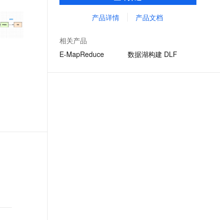
用户提供任务开发、调试、发布、调度和运
文戏情感细腻自然，动作戏激烈拳拳到肉，实现更强表演能力
支持中英文自由切换，具备更强的噪声鲁棒性
ernetes 版 ACK
云聚AI 严选权益
AI 原生数据库服务发布
SSL 证书
维等全方位的产品化服务，显著简化了大数
产品详情
产品文档
，一键激活高效办公新体验
理容器应用的 K8s 服务
精选AI产品，从模型到应用全链提效
Agent 数据网关
据计算的工作流程。
堡垒机
AI 用量加速计划
云原生数据库 PolarDB
相关产品
应用
防火墙
、识别商机，让客服更高效、服务更出色。
新老同享，达量后返
Agentic Database 发布
E-MapReduce
数据湖构建 DLF
千问办公
主机安全
NEW
的智能体编程平台
一站式AI生产力平台
AI 应用及服务市场
伶鹊
企业级人与Agent协作平台，接入和调度多个数字员工
智能客服平台，对话机器人、对话分析、智能外呼
AI 应用
大模型服务平台百炼 - 全妙
大模型
应用创作平台
多模态内容创作工具，已接入 DeepSeek
自然语言处理
数据标注
机器学习
息提取
与 AI 智能体进行实时音视频通话
从文本、图片、视频中提取结构化的属性信息
构建支持视频理解的 AI 音视频实时通话应用