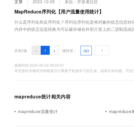
文章
2023-12-05
来自：开发者社区
大数据开发治理平台 Data
AI 产品 免费试用
网络
安全
云开发大赛
Tableau 订阅
MapReduce序列化【用户流量使用统计】
1亿+ 大模型 tokens 和 
可观测
入门学习赛
中间件
AI空中课堂在线直播课
什么是序列化和反序列化？序列化序列化是将对象的状态信息转
云防火墙
140+云产品 免费试用
大模型服务
内存中的状态信息转换为可以被存储在外部介质上的二进制流或
上云与迁云
云原生的云上边界网络安全
产品新客免费试用，最长1
数据库
对象的状态信息。反序列化反序列化则是将存储或传输的数据重
生态解决方案
千问AI平台-Token Plan
企业出海
大模型ACA认证体验
MapReduce是一个分布式计算框架，需要将数据在各个节点之间
大数据计算
助力企业全员 AI 认知与能
行业生态解决方案
共有2条
<
1
>
跳转至：
GO
政企业务
媒体服务
千问AI平台-模型体验
开发者生态解决方案
在线体验全尺寸、多种模态
更新时间 2024-06-22 09:50:31
企业服务与云通信
本页面内关键词为智能算法引擎基于机器学习所生成，如有任何问题，可在页
AI 开发和 AI 应用解决
Happy 系列大模型
域名与网站
终端用户计算
mapreduce统计相关内容
Serverless
大模型解决方案
mapreduce流量统计
mapreduc
开发工具
快速部署 Dify，高效搭建 
迁移与运维管理