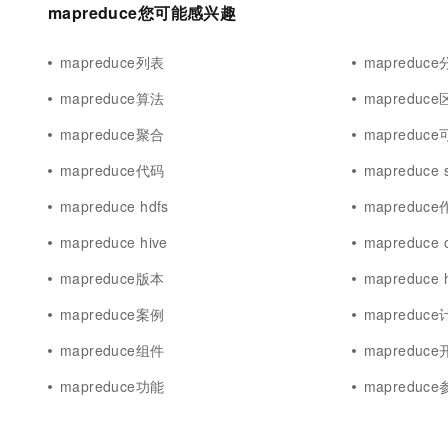
mapreduce您可能感兴趣
10 分钟在聊天系统中增加
专有云
mapreduce列表
mapreduc
mapreduce算法
mapreduc
mapreduce聚合
mapreduc
mapreduce代码
mapreduce 
mapreduce hdfs
mapreduc
mapreduce hive
mapreduce 
mapreduce版本
mapreduce 
mapreduce案例
mapreduc
mapreduce组件
mapreduc
mapreduce功能
mapreduc