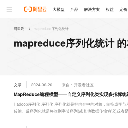
大模型
产品
解决方案
权益
定价
阿里云
mapreduce序列化统计
大模型
产品
解决方案
权益
定价
云市场
伙伴
服务
了解阿里云
精选产品
精选解决方案
普惠上云
产品定价
精选商城
成为销售伙伴
售前咨询
为什么选择阿里云
千问AI平台
mapreduce序列化统计 
了解云产品的定价详情
大模型服务平台百炼
千问办公，解锁你的工作
普惠上云 官方力荐
分销伙伴
在线服务
网站建设
什么是云计算
大
大模型服务与应用平台
企业级Agent产品，直接
云服务器38元/年起，超
咨询伙伴
多端小程序
技术领先
云上成本管理
售后服务
轻量应用服务器
Agency Agents：拥
官方推荐返现计划
大模型
精选产品
精选解决方案
Salesforce 国际版订阅
稳定可靠
管理和优化成本
推荐新用户得奖励，单订单
销售伙伴合作计划
自助服务
友盟天域
安全合规
人工智能与机器学习
AI
文本生成
云数据库 RDS
HappyHorse 打造一
云工开物
无影生态合作计划
在线服务
文章
2024-06-20
来自：开发者社区
观测云
分析师报告
高校专属算力普惠，学生认
计算
互联网应用开发
Qwen3.8-Max
HOT
Salesforce On Alibaba C
工单服务
MapReduce编程模型——自定义序列化类实现多指标统
智能体时代全能旗舰模型
Tuya 物联网平台阿里云
研究报告与白皮书
人工智能平台 PAI
快速拥有专属 OpenClaw
大模
Consulting Partner 合
大数据
容器
免费试用
短信专区
一站式AI开发、训练和推
Hadoop序列化 序列化 序列化就是把内存中的对象，转换成字节
蓝凌 OA
Qwen3.7-Plus
AI 大模型销售与服务生
现代化应用
传输。反序列化就是将收到字节序列(或其他数据传输协议)或者
存储
天池大赛
能看、能想、能动手的多模
云解析DNS
解决方案免费试用 新老
电子合同
要序列化 一般来说，“活的”对象只生存在内存里，关机断电就没
最高领取价值200元试用
安全
网络与CDN
AI 算法大赛
Qwen3-VL-Plus
发送到网络上的另外一台计算机。然而...
畅捷通