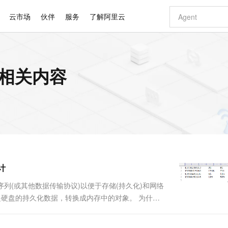
云市场
伙伴
服务
了解阿里云
AI 特惠
数据与 API
成为产品伙伴
企业增值服务
最佳实践
价格计算器
AI 场景体
基础软件
产品伙伴合
阿里云认证
市场活动
配置报价
大模型
的相关内容
自助选配和估算价格
新方式
睿译宝，AI翻译排版一步到位
智启 AI 普惠权益
产品生态集成认证中心
企业支持计划
云上春晚
域名与网站
千问官方 MaaS 平台，为开发者和 Agent 而生，新用户赠送 1 亿 + tokens 额度
Qwen Aud
AI Coding
阿里云Maa
2026 阿里云
云服务器 E
为企业打
数据集
Windows
大模型认证
模型
NEW
NEW
交付可用成果
值低价云产品抢先购
上传文档即自动完成翻译和格式还原
至高享 1亿+免费 tokens，加速 Al 应用落地
提供智能易用的域名与建站服务
智能编程，一键
安全可靠、
产品生态伙伴
专家技术服务
云上奥运之旅
弹性计算合作
阿里云中企出
手机三要素
宝塔 Linux
全部认证
价格优势
有专属领域专家
GLM-5.2：长任务时代开源旗舰模型
阿里云 OPC 创新助力计划
千问大模型
即刻拥有 DeepS
AI 电商营销
对象存储 O
大模型
产品生态伙伴工作台
企业增值服务台
云栖战略参考
云存储合作计
云栖大会
身份实名认证
CentOS
训练营
推动算力普惠，释放技术红利
最高返9万
多领域专家智能体,一键组建 AI 虚拟交付团队
快速构建应用程序和网站，即刻迈出上云第一步
至高百万元 Token 补贴，加速一人公司成长
多元化、高性能、安全可靠的大模型服务
真正可用的 1M 上下文,一次完成代码全链路开发
轻松解锁专属 Dee
从图文生成到
云上的中国
数据库合作计
活动全景
短信
Docker
图片和
站式影视创作平台
Hermes Agent，打造自进化智能体
Token Plan 模型订阅计划
数字证书管理服务（原SSL证书）
5 分钟轻松部署
AI 广告创作
无影云电脑
企业成长
NEW
信息公告
看见新力量
云网络合作计
OCR 文字识别
JAVA
证享300元代金券
可视化编排打通从文字构思到成片全链路闭环
全托管，含MySQL、PostgreSQL、SQL Server、MariaDB多引擎
自主进化，持久记忆，越用越聪明
Qwen3.8-Max 首发尝鲜，限时加量 10 倍，夜间低至2折
实现全站HTTPS，呈现可信的WEB访问
图文、视频一
随时随地安
Kimi-K3
HappyHors
NEW
魔搭 Mode
loud
服务实践
官网公告
计
Kimi 最新旗舰模型，长程编程与推理利器
让文字生成流
金融模力时刻
Salesforce O
版
发票查验
全能环境
Claude Code + GStack 打造工程团队
千问办公，限时限量积分加倍
Qoder
低代码高效构
AI 建站
短信服务
型
NEW
作计划
计划
创新中心
魔搭 ModelSc
健康状态
理服务
让AI从“聊天伙伴”进化为能干活的“数字员工”
安装技能 GStack，拥有专属 AI 工程团队
你的AI工作搭子，覆盖日常办公高频场景
面向真实软件的智能体编程平台
0 代码专业建
序列(或其他数据传输协议)以便于存储(持久化)和网络
客户案例
天气预报查询
操作系统
Deepseek-v4-pro
HappyHors
态合作计划
是硬盘的持久化数据，转换成内存中的对象。 为什么
态智能体模型
旗舰 MoE 大模型，百万上下文与顶尖推理能力
图生视频，流
同享
万小智 AI 建站低至 15元/月
Qoder CN
AI 短剧/漫剧
云原生数据库 
快递物流查询
WordPress
成为服务伙
有了。而且“活的”对象只能由本地的进程使用，不能被
高校合作
点，立即开启云上创新
覆盖公网/内网、递归/权威、移动APP等全场景解析服务
送.CN域名，送备案服务码
基于千问大模型等，支持代码智能生成、研发智能问答
AI助力短剧
GLM-5.2
Wan2.7-T
Ubuntu