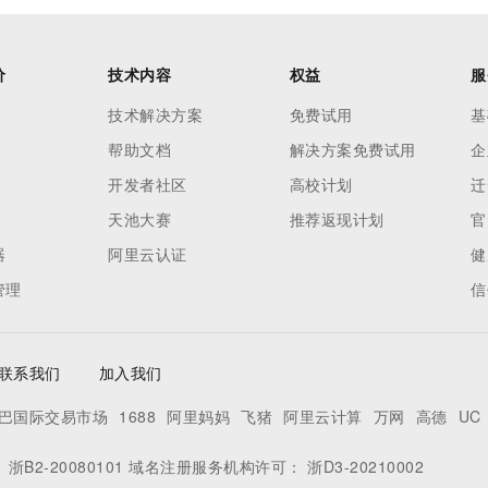
价
技术内容
权益
服
技术解决方案
免费试用
基
帮助文档
解决方案免费试用
企
开发者社区
高校计划
迁
天池大赛
推荐返现计划
官
器
阿里云认证
健
管理
信
联系我们
加入我们
巴国际交易市场
1688
阿里妈妈
飞猪
阿里云计算
万网
高德
UC
：
浙B2-20080101
域名注册服务机构许可：
浙D3-20210002