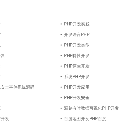
一个 AI 助手
超强辅助，Bol
即刻拥有 DeepSeek-R1 满血版
在企业官网、通讯软件中为客户提供 AI 客服
多种方案随心选，轻松解锁专属 DeepSeek
发
PHP开发实践
P
开发语言PHP
统
PHP开发类型
开发
PHP特性开发
骤
PHP原生开发
言
系统PHP开发
院安全事件系统源码
PHP开发应用
洞
PHP开发安全
源
漏刻有时数据可视化PHP开发
P开发
百度地图开发PHP百度