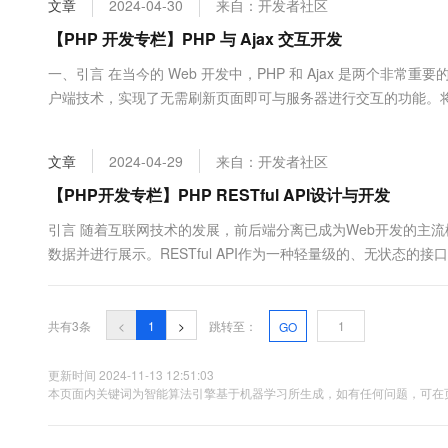
文章
2024-04-30
来自：开发者社区
大数据开发治理平台 Data
AI 产品 免费试用
网络
安全
云开发大赛
Tableau 订阅
【PHP 开发专栏】PHP 与 Ajax 交互开发
1亿+ 大模型 tokens 和 
可观测
入门学习赛
中间件
AI空中课堂在线直播课
一、引言 在当今的 Web 开发中，PHP 和 Ajax 是两个非常
云防火墙
140+云产品 免费试用
大模型服务
户端技术，实现了无需刷新页面即可与服务器进行交互的功能。将
上云与迁云
云原生的云上边界网络安全
产品新客免费试用，最长1
数据库
将深入探讨 PHP 与 Ajax 交互开发的...
生态解决方案
千问AI平台-Token Plan
企业出海
大模型ACA认证体验
大数据计算
文章
2024-04-29
来自：开发者社区
助力企业全员 AI 认知与能
行业生态解决方案
政企业务
媒体服务
千问AI平台-模型体验
【PHP开发专栏】PHP RESTful API设计与开发
开发者生态解决方案
在线体验全尺寸、多种模态
企业服务与云通信
引言 随着互联网技术的发展，前后端分离已成为Web开发的主
AI 开发和 AI 应用解决
数据并进行展示。RESTful API作为一种轻量级的、无状态
Happy 系列大模型
域名与网站
本文将介绍RESTful API的基本概念、设计原则以...
终端用户计算
共有3条
<
1
>
跳转至：
GO
Serverless
大模型解决方案
更新时间 2024-11-13 12:51:03
开发工具
本页面内关键词为智能算法引擎基于机器学习所生成，如有任何问题，可在页
快速部署 Dify，高效搭建 
迁移与运维管理