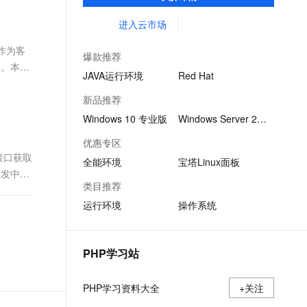
集成环境及软件，实现云服务器即开即于阿
文戏情感细腻自然，动作戏激烈拳拳到肉，实现更强表演能力
支持中英文自由切换，具备更强的噪声鲁棒性
ernetes 版 ACK
云聚AI 严选权益
云安全中心 AI BAS 智能自动
SSL 证书
里云的独立软件类，包括商业软件、系统软
进入云市场
，一键激活高效办公新体验
理容器应用的 K8s 服务
精选AI产品，从模型到应用全链提效
化模拟渗透攻击产品发布
件、营销软件等。
堡垒机
则作为客
AI 用量加速计划
DataWorks ChatBI 会话支持
爆款推荐
应用
防火墙
用。本文
、识别商机，让客服更高效、服务更出色。
新老同享，达量后返
上传临时文件分析
JAVA运行环境
Red Hat
千问办公
主机安全
NEW
新品推荐
的智能体编程平台
一站式AI生产力平台
Windows 10 专业版
Windows Server 2022
AI 应用及服务市场
伶鹊
优惠专区
企业级人与Agent协作平台，接入和调度多个数字员工
智能客服平台，对话机器人、对话分析、智能外呼
接口获取
AI 应用
全能环境
宝塔Linux面板
开发中。
大模型服务平台百炼 - 全妙
大模型
类目推荐
应用创作平台
多模态内容创作工具，已接入 DeepSeek
运行环境
操作系统
自然语言处理
数据标注
PHP学习站
机器学习
息提取
与 AI 智能体进行实时音视频通话
PHP学习资料大全
从文本、图片、视频中提取结构化的属性信息
+关注
构建支持视频理解的 AI 音视频实时通话应用