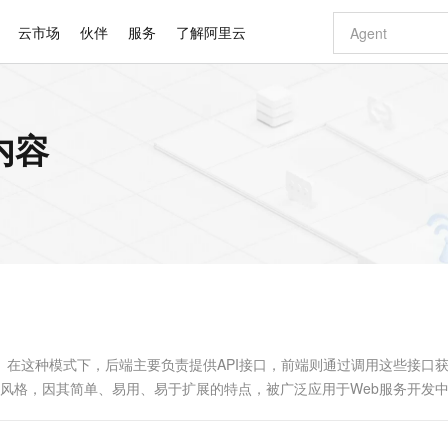
云市场
伙伴
服务
了解阿里云
AI 特惠
数据与 API
成为产品伙伴
企业增值服务
最佳实践
价格计算器
AI 场景体
基础软件
产品伙伴合
阿里云认证
市场活动
配置报价
大模型
内容
自助选配和估算价格
步到位
智启 AI 普惠权益
产品生态集成认证中心
企业支持计划
云上春晚
域名与网站
Qwen Audio：打造专属 AI 语音助手
千问官方 MaaS 平台，为开发者和 Agent 而生，新用户赠送 1 亿 + tokens 额度
一句话生成原生
AI Coding
阿里云Maa
2026 阿里云
云服务器 E
为企业打
数据集
Windows
大模型认证
模型
NEW
NEW
格式还原
值低价云产品抢先购
至高享 1亿+免费 tokens，加速 Al 应用落地
提供智能易用的域名与建站服务
Qwen-Audio-3.0-Realtime 端到端实时语音角色扮演
输入一句话想法,
智能编程，一键
安全可靠、
产品生态伙伴
专家技术服务
云上奥运之旅
弹性计算合作
阿里云中企出
手机三要素
宝塔 Linux
全部认证
价格优势
开源旗舰模型
即刻拥有 DeepSeek-V4-Pro
阿里云 OPC 创新助力计划
千问大模型
一键部署幻兽
AI 电商营销
对象存储 O
大模型
产品生态伙伴工作台
企业增值服务台
云栖战略参考
云存储合作计
云栖大会
身份实名认证
CentOS
训练营
推动算力普惠，释放技术红利
最高返9万
真正可用的 1M 上下文,一次完成代码全链路开发
快速构建应用程序和网站，即刻迈出上云第一步
轻松解锁专属 DeepSeek-V4-Pro
至高百万元 Token 补贴，加速一人公司成长
多元化、高性能、安全可靠的大模型服务
一键购买专属
从图文生成到
云上的中国
数据库合作计
活动全景
短信
Docker
图片和
自进化智能体
5 分钟轻松部署专属 QwenPaw
Token Plan 模型订阅计划
数字证书管理服务（原SSL证书）
高效搭建 AI
AI 广告创作
无影云电脑
企业成长
NEW
HOT
信息公告
看见新力量
云网络合作计
OCR 文字识别
JAVA
越聪明
证享300元代金券
全托管，含MySQL、PostgreSQL、SQL Server、MariaDB多引擎
Qwen3.8-Max 首发尝鲜，限时加量 10 倍，夜间低至2折
实现全站 HTTPS，呈现可信的 Web 访问
从聊天伙伴进化为能主动干活的本地数字员工
图文、视频一
随时随地安
Kimi-K3
HappyHors
NEW
魔搭 Mode
loud
服务实践
官网公告
Kimi 最新旗舰模型，长程编程与推理利器
让文字生成流
金融模力时刻
Salesforce O
版
发票查验
全能环境
Claude Code + GStack 打造工程团队
千问办公，限时限量积分加倍
Qoder
低代码高效构
AI 建站
短信服务
型
NEW
作计划
计划
创新中心
魔搭 ModelSc
健康状态
理服务
让AI从“聊天伙伴”进化为能干活的“数字员工”
安装技能 GStack，拥有专属 AI 工程团队
你的AI工作搭子，覆盖日常办公高频场景
面向真实软件的智能体编程平台
0 代码专业建
。在这种模式下，后端主要负责提供API接口，前端则通过调用这些接口
客户案例
天气预报查询
操作系统
Deepseek-v4-pro
HappyHors
态合作计划
口设计风格，因其简单、易用、易于扩展的特点，被广泛应用于Web服务开发
态智能体模型
旗舰 MoE 大模型，百万上下文与顶尖推理能力
图生视频，流
同享
万小智 AI 建站低至 15元/月
Qoder CN
AI 短剧/漫剧
云原生数据库 
快递物流查询
WordPress
成为服务伙
高校合作
点，立即开启云上创新
覆盖公网/内网、递归/权威、移动APP等全场景解析服务
送.CN域名，送备案服务码
基于千问大模型等，支持代码智能生成、研发智能问答
AI助力短剧
GLM-5.2
Wan2.7-T
Ubuntu