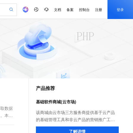
文档
备案
控制台
注册
登录
验
作计划
器
AI 活动
专业服务
服务伙伴合作计划
开发者社区
加入我们
产品动态
服务平台百炼
阿里云 OPC 创新助力计划
一站式生成采购清单，支持单品或批量购买
可编辑精美 PPT 文稿
S产品伙伴计划（繁花）
峰会
CS
造的大模型服务与应用开发平台
Agency Agents：拥有专属领域专家
AI 生产力先锋
Al MaaS 服务伙伴赋能合作
域名
博文
Careers
PolarDB Agentic Database
至高可申请百万元
 轻松生成专业的 PPT
开启高性价比 AI 编程新体验
弹性可伸缩的云计算服务
先锋实践拓展 AI 生产力的边界
发布
多领域专家智能体,一键组建 AI 虚拟交付团队
Token 补贴，五大权
计划
海大会
伙伴信用分合作计划
商标
问答
社会招聘
益加速 OPC 成功
帕鲁游戏服务器
SS
HappyHorse 打造一站式影视创作平台
飞天发布时刻
HOT
秒悟 Meoo CLI 支持一键部
划
备案
电子书
校园招聘
联机服务器，轻松开启游戏
视频创作，一键激活电商全链路生产力
稳定、安全、高性价比、高性能的云存储服务
所见，即是所愿
署项目至阿里云账号
可视化编排打通从文字构思到成片全链路闭环
更多支持
划
公司注册
镜像站
视频生成
语音识别与合成
 智能体与工作流应用
漫剧工坊：一站式动画创作平台
AI 实训营
Flink OSS 支持
合作伙伴培训与认证
产品推荐
划
上云迁移
站生成，高效打造优质广告素材
全接入的云上超级电脑
通过阿里云百炼高效搭建AI应用,助力高效开发
快速生产连贯的高质量长漫剧
从基础到进阶，Agent 创客手把手教你
AssumeRole 角色自定义
e-1.1-T2V
Qwen3-TTS-Flash
lScope
我要反馈
查询合作伙伴
畅细腻的高质量视频
离线语音合成大模型，多语言方言自适应，低延迟高稳定
n Alibaba Cloud ISV 合作
代维服务
建企业门户网站
10 分钟搭建微信、支付宝小程序
基础软件商城(云市场)
百炼 Qwen3.7-Flash 系列模
创新加速
ope
登录合作伙伴管理后台
我要建议
站，无忧落地极速上线
以可视化方式快速构建移动和 PC 门户网站
国内短信简单易用，安全可靠，秒级触达，全球覆盖200+国家和地区。
高效部署网站，快速应用到小程序
型发布
获取数据
e-1.1-I2V
Cosyvoice-V3-Flash
该商城由云市场三方服务商提供基于云产品
中。本文
安全
畅自然，细节丰富
高表现力语音合成大模型，语音克隆听感自然
我要投诉
PolarDB
的基础管理工具和非云产品的营销推广工
上云场景组合购
伴
Qoder CN V1.7.0 发布
漫剧创作，剧本、分镜、视频高效生成
100%兼容MySQL、PostgreSQL，兼容Oracle，支持集中和分布式
覆盖90%+业务场景，专享组合折扣价
具；为用户提供镜像及相关服务，通过预装
2V
VPN
Fun-ASR
了解详情