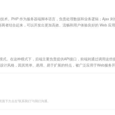
服务生态伙伴
视觉 Coding、空间感知、多模态思考等全面升级
1M上下文，专为长程任务能力而生
云工开物
企业应用
Works
Night Plan 支持 Qwen 3.8-Max
云原生大数据计算服务 MaxCompute
AI 办公
容器服务 Kub
NEW
Red Hat
30+ 款产品免费体验
Data Agent 驱动的一站式 Data+AI 开发治理平台
夜间 5 折，Qwen/Meoo/TokenPlan 客户专享
面向分析的企业级SaaS模式云数据仓库
AI智能应用
提供一站式管
科研合作
ERP
堂（旗舰版）
SUSE
重要的技术。PHP 作为服务器端脚本语言，负责处理数据和业务逻辑；Ajax 
智能客服
AI 应用构建
大模型原生
CRM
两者结合起来，可以开发出更加高效、流畅和用户体验良好的 Web 应
防护产品
2个月
自动承接线索
建站小程序
Qoder
大模型服务平台百炼-应用模版
OA 办公系统
HOT
NEW
面向真实软件
个人版上线、团队版降价；千问3.8-Max首发发尝鲜
丰富多元化的应用模版和解决方案
力提升
财税管理
模板建站
万有无界
大模型服务平台百炼-智能体
400电话
定制建站
的模型效果
灵活可视化地构建企业级 Agent
流模式。在这种模式下，后端主要负责提供API接口，前端则通过调用这些
方案
广告营销
模板小程序
的接口设计风格，因其简单、易用、易于扩展的特点，被广泛应用于Web服务
秒悟
人工智能平台 PAI
定制小程序
云端极速 AI 
新一代 AI 视频生成模型，深度适配广告营销等场景
AI Native 的算法工程平台，一站式完成建模、训练、推理服务部署
APP 开发
建站系统
面下方点击"联系我们"与我们沟通。
AI 应用
10分钟微调：让0.6B模型媲美235B模
多模态数据信
型
依托云原生高可用架构,实现Dify私有化部署
用1%尺寸在特定领域达到大模型90%以上效果