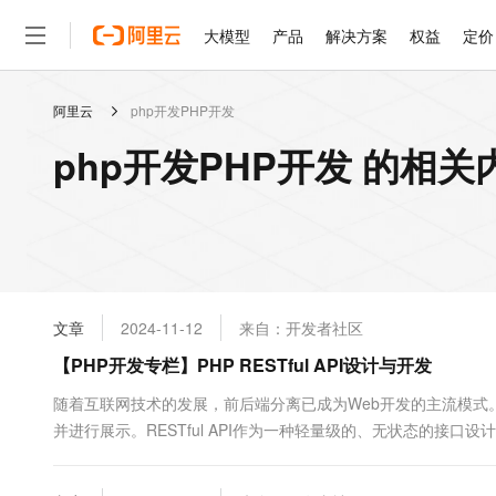
大模型
产品
解决方案
权益
定价
阿里云
php开发PHP开发
大模型
产品
解决方案
权益
定价
云市场
伙伴
服务
了解阿里云
精选产品
精选解决方案
普惠上云
产品定价
精选商城
成为销售伙伴
售前咨询
为什么选择阿里云
千问AI平台
php开发PHP开发 的相关
了解云产品的定价详情
大模型服务平台百炼
睿译宝，AI翻译排版一
普惠上云 官方力荐
分销伙伴
在线服务
网站建设
什么是云计算
大
大模型服务与应用平台
上传文档即自动完成翻译和
云服务器38元/年起，超
咨询伙伴
多端小程序
技术领先
云上成本管理
售后服务
轻量应用服务器
GLM-5.2：长任务时代
官方推荐返现计划
大模型
精选产品
精选解决方案
Salesforce 国际版订阅
稳定可靠
管理和优化成本
推荐新用户得奖励，单订单
销售伙伴合作计划
自助服务
友盟天域
安全合规
人工智能与机器学习
AI
文本生成
云数据库 RDS
Hermes Agent，打造
云工开物
无影生态合作计划
在线服务
文章
2024-11-12
来自：开发者社区
观测云
分析师报告
自主进化，持久记忆，越用
高校专属算力普惠，学生认
计算
互联网应用开发
Qwen3.8-Max
HOT
Salesforce On Alibaba C
工单服务
【PHP开发专栏】PHP RESTful API设计与开发
智能体时代全能旗舰模型
Tuya 物联网平台阿里云
研究报告与白皮书
人工智能平台 PAI
快速拥有专属 OpenClaw
大模
Consulting Partner 合
大数据
容器
免费试用
短信专区
一站式AI开发、训练和推
随着互联网技术的发展，前后端分离已成为Web开发的主流模式
蓝凌 OA
Qwen3.7-Plus
AI 大模型销售与服务生
现代化应用
并进行展示。RESTful API作为一种轻量级的、无状态的接
存储
天池大赛
能看、能想、能动手的多模
云解析DNS
解决方案免费试用 新老
电子合同
将介绍RESTful API的基本概念、设计原则以及如何...
最高领取价值200元试用
安全
网络与CDN
AI 算法大赛
Qwen3-VL-Plus
畅捷通