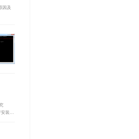
t.diy 一步搞定创意建站
构建大模型应用的安全防护体系
题原因及
通过自然语言交互简化开发流程,全栈开发支持
通过阿里云安全产品对 AI 应用进行安全防护
究
行安装