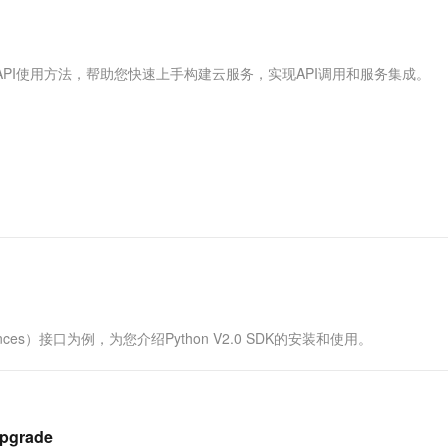
服务生态伙伴
视觉 Coding、空间感知、多模态思考等全面升级
1M上下文，专为长程任务能力而生
云工开物
企业应用
Works
Night Plan 支持 Qwen 3.8-Max
云原生大数据计算服务 MaxCompute
AI 办公
容器服务 Kub
NEW
Red Hat
30+ 款产品免费体验
Data Agent 驱动的一站式 Data+AI 开发治理平台
夜间 5 折，Qwen/Meoo/TokenPlan 客户专享
面向分析的企业级SaaS模式云数据仓库
AI智能应用
提供一站式管
科研合作
ERP
堂（旗舰版）
SUSE
API使用方法，帮助您快速上手构建云服务，实现API调用和服务集成。
智能客服
AI 应用构建
大模型原生
CRM
防护产品
2个月
自动承接线索
建站小程序
Qoder
大模型服务平台百炼-应用模版
OA 办公系统
HOT
NEW
面向真实软件
个人版上线、团队版降价；千问3.8-Max首发发尝鲜
丰富多元化的应用模版和解决方案
力提升
财税管理
模板建站
万有无界
大模型服务平台百炼-智能体
400电话
定制建站
的模型效果
灵活可视化地构建企业级 Agent
方案
广告营销
模板小程序
秒悟
人工智能平台 PAI
定制小程序
云端极速 AI 
新一代 AI 视频生成模型，深度适配广告营销等场景
AI Native 的算法工程平台，一站式完成建模、训练、推理服务部署
APP 开发
ces）接口为例，为您介绍Python V2.0 SDK的安装和使用。
建站系统
AI 应用
10分钟微调：让0.6B模型媲美235B模
多模态数据信
型
依托云原生高可用架构,实现Dify私有化部署
upgrade
用1%尺寸在特定领域达到大模型90%以上效果