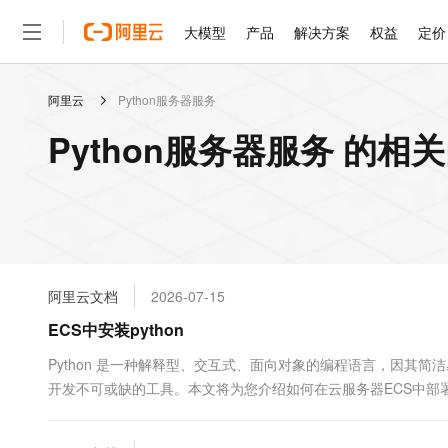
大模型
产品
解决方案
权益
定价
阿里云
Python服务器服务
大模型
产品
解决方案
权益
定价
云市场
伙伴
服务
了解阿里云
精选产品
精选解决方案
普惠上云
产品定价
精选商城
成为销售伙伴
售前咨询
为什么选择阿里云
千问AI平台
Python服务器服务 的相
了解云产品的定价详情
大模型服务平台百炼
千问办公，解锁你的工作
普惠上云 官方力荐
分销伙伴
在线服务
网站建设
什么是云计算
大
大模型服务与应用平台
企业级Agent产品，直接
云服务器38元/年起，超
咨询伙伴
多端小程序
技术领先
云上成本管理
售后服务
轻量应用服务器
Agency Agents：拥
官方推荐返现计划
大模型
精选产品
精选解决方案
Salesforce 国际版订阅
稳定可靠
管理和优化成本
推荐新用户得奖励，单订单
销售伙伴合作计划
自助服务
友盟天域
安全合规
人工智能与机器学习
AI
文本生成
云数据库 RDS
HappyHorse 打造一
云工开物
无影生态合作计划
在线服务
阿里云文档
2026-07-15
观测云
分析师报告
高校专属算力普惠，学生认
计算
互联网应用开发
Qwen3.8-Max
HOT
Salesforce On Alibaba C
工单服务
ECS中安装python
智能体时代全能旗舰模型
Tuya 物联网平台阿里云
研究报告与白皮书
人工智能平台 PAI
快速拥有专属 OpenClaw
大模
Consulting Partner 合
大数据
容器
免费试用
短信专区
一站式AI开发、训练和推
Python 是一种解释型、交互式、面向对象的编程语言，因其
蓝凌 OA
Qwen3.7-Plus
AI 大模型销售与服务生
现代化应用
开发不可或缺的工具。本文将为您介绍如何在云服务器ECS中部署P
存储
天池大赛
能看、能想、能动手的多模
云解析DNS
解决方案免费试用 新老
电子合同
最高领取价值200元试用
安全
网络与CDN
AI 算法大赛
Qwen3-VL-Plus
畅捷通