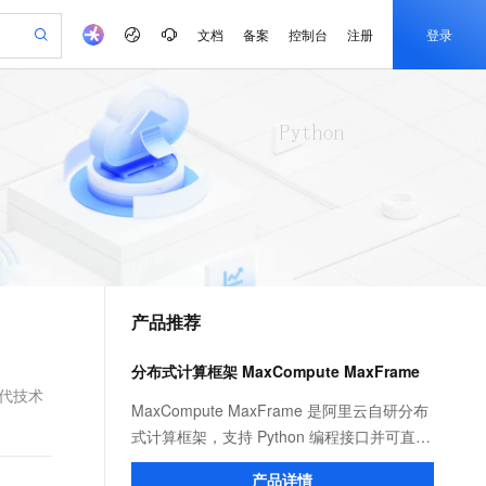
文档
备案
控制台
注册
登录
验
作计划
器
AI 活动
专业服务
服务伙伴合作计划
开发者社区
加入我们
产品动态
服务平台百炼
阿里云 OPC 创新助力计划
一站式生成采购清单，支持单品或批量购买
io：打造专属 AI 语音助手
S产品伙伴计划（繁花）
峰会
CS
造的大模型服务与应用开发平台
一句话生成原生可编辑精美 PPT 文稿
AI 生产力先锋
Al MaaS 服务伙伴赋能合作
域名
博文
Careers
至高可申请百万元
Qwen3.8-Max 模型上线
开启高性价比 AI 编程新体验
弹性可伸缩的云计算服务
Qwen-Audio-3.0-Realtime 端到端实时语音角色扮演
输入一句话想法, 轻松生成专业的 PPT
先锋实践拓展 AI 生产力的边界
Token 补贴，五大权
计划
海大会
伙伴信用分合作计划
商标
问答
社会招聘
益加速 OPC 成功
eek-V4-Pro
SS
一键部署幻兽帕鲁游戏服务器
飞天发布时刻
HOT
Open Search 向量检索版支
划
备案
电子书
校园招聘
pSeek-V4-Pro
视频创作，一键激活电商全链路生产力
稳定、安全、高性价比、高性能的云存储服务
一键购买专属联机服务器，轻松开启游戏
所见，即是所愿
持视频检索 Pipeline 功能
更多支持
划
公司注册
镜像站
视频生成
语音识别与合成
专属 QwenPaw
漫剧工坊：一站式动画创作平台
AI 实训营
HOT
应用身份服务 (IDaaS)
合作伙伴培训与认证
产品推荐
划
上云迁移
站生成，高效打造优质广告素材
全接入的云上超级电脑
从聊天伙伴进化为能主动干活的本地数字员工
快速生产连贯的高质量长漫剧
从基础到进阶，Agent 创客手把手教你
OpenClaw 管理能力上线
e-1.1-T2V
Qwen3-TTS-Flash
lScope
我要反馈
查询合作伙伴
畅细腻的高质量视频
离线语音合成大模型，多语言方言自适应，低延迟高稳定
n Alibaba Cloud ISV 合作
代维服务
建企业门户网站
10 分钟搭建微信、支付宝小程序
分布式计算框架 MaxCompute MaxFrame
MaxCompute MaxFrame 提
创新加速
ope
登录合作伙伴管理后台
我要建议
站，无忧落地极速上线
以可视化方式快速构建移动和 PC 门户网站
国内短信简单易用，安全可靠，秒级触达，全球覆盖200+国家和地区。
高效部署网站，快速应用到小程序
供自动弹性内存功能
现代技术
e-1.1-I2V
Cosyvoice-V3-Flash
MaxCompute MaxFrame 是阿里云自研分布
安全
畅自然，细节丰富
高表现力语音合成大模型，语音克隆听感自然
我要投诉
PolarDB
式计算框架，支持 Python 编程接口并可直接
上云场景组合购
Milvus 弹性伸缩功能新增节
伴
漫剧创作，剧本、分镜、视频高效生成
100%兼容MySQL、PostgreSQL，兼容Oracle，支持集中和分布式
覆盖90%+业务场景，专享组合折扣价
点支持范围
使用 MaxCompute 计算资源及数据接口，与
2V
VPN
Fun-ASR
产品详情