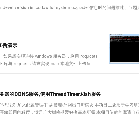
一个 AI 助手
超强辅助，Bol
version is too low for system upgrade”信息时的问题描述、问
即刻拥有 DeepSeek-R1 满血版
在企业官网、通讯软件中为客户提供 AI 客服
多种方案随心选，轻松解锁专属 DeepSeek
用实例演示
想实现连接 windows 服务器，利用 requests
库与 requests 请求实现 mac 本地文件上传至
.
器的DDNS服务,使用ThreadTimer和sh服务
的DDNS服务 加入配置管理/日志管理/外网出口IP模块 本项目主要用于学习研
目将呈现开箱即用的程度，满足广大树梅派爱好者基本所需 本项目依赖的库请自