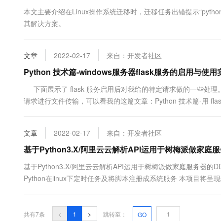
10 分钟在聊天系统中增加
专有云
本文主要介绍在Linux操作系统迁移时，迁移任务出错提示“python-devel 
其解决方案。
文章
2022-02-17
来自：开发者社区
Python 技术篇-windows服务器flask服务的启用与使
下面展示了 flask 服务启用后对我给的特定请求做的一些处理。 如果
请求进行文件传输，可以看我的这篇文章：Python 技术篇-用 flask 
windows 服务器指定文件夹下实例演示# -*- coding:utf-8 -*- imp...
文章
2022-02-17
来自：开发者社区
基于Python3.X/阿里云云解析API运用于树梅派做家庭服务
基于Python3.X/阿里云云解析API运用于树梅派做家庭服务器
Python在linux下定时任务及将脚本注册成系统服务 本项
sudo pip3 install aliyun-python-sdk-coresudo pip3 insta....
共有7条
<
1
>
跳转至：
GO