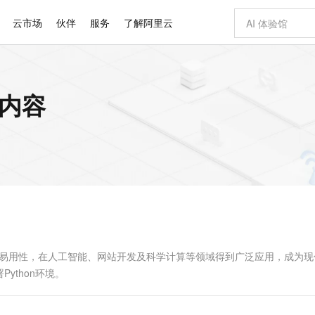
云市场
伙伴
服务
了解阿里云
AI 特惠
数据与 API
成为产品伙伴
企业增值服务
最佳实践
价格计算器
AI 场景体
基础软件
产品伙伴合
阿里云认证
市场活动
配置报价
大模型
关内容
自助选配和估算价格
新方式
睿译宝，AI翻译排版一步到位
智启 AI 普惠权益
产品生态集成认证中心
企业支持计划
云上春晚
域名与网站
千问官方 MaaS 平台，为开发者和 Agent 而生，新用户赠送 1 亿 + tokens 额度
Qwen Aud
AI Coding
阿里云Maa
2026 阿里云
云服务器 E
为企业打
数据集
Windows
大模型认证
模型
NEW
NEW
交付可用成果
值低价云产品抢先购
上传文档即自动完成翻译和格式还原
至高享 1亿+免费 tokens，加速 Al 应用落地
提供智能易用的域名与建站服务
智能编程，一键
安全可靠、
产品生态伙伴
专家技术服务
云上奥运之旅
弹性计算合作
阿里云中企出
手机三要素
宝塔 Linux
全部认证
价格优势
有专属领域专家
GLM-5.2：长任务时代开源旗舰模型
阿里云 OPC 创新助力计划
千问大模型
即刻拥有 DeepS
AI 电商营销
对象存储 O
大模型
产品生态伙伴工作台
企业增值服务台
云栖战略参考
云存储合作计
云栖大会
身份实名认证
CentOS
训练营
推动算力普惠，释放技术红利
最高返9万
多领域专家智能体,一键组建 AI 虚拟交付团队
快速构建应用程序和网站，即刻迈出上云第一步
至高百万元 Token 补贴，加速一人公司成长
多元化、高性能、安全可靠的大模型服务
真正可用的 1M 上下文,一次完成代码全链路开发
轻松解锁专属 Dee
从图文生成到
云上的中国
数据库合作计
活动全景
短信
Docker
图片和
站式影视创作平台
Hermes Agent，打造自进化智能体
Token Plan 模型订阅计划
数字证书管理服务（原SSL证书）
5 分钟轻松部署
AI 广告创作
无影云电脑
企业成长
NEW
信息公告
看见新力量
云网络合作计
OCR 文字识别
JAVA
证享300元代金券
可视化编排打通从文字构思到成片全链路闭环
全托管，含MySQL、PostgreSQL、SQL Server、MariaDB多引擎
自主进化，持久记忆，越用越聪明
Qwen3.8-Max 首发尝鲜，限时加量 10 倍，夜间低至2折
实现全站HTTPS，呈现可信的WEB访问
图文、视频一
随时随地安
Kimi-K3
HappyHors
NEW
魔搭 Mode
loud
服务实践
官网公告
Kimi 最新旗舰模型，长程编程与推理利器
让文字生成流
金融模力时刻
Salesforce O
版
发票查验
全能环境
Claude Code + GStack 打造工程团队
千问办公，限时限量积分加倍
Qoder
低代码高效构
AI 建站
短信服务
型
NEW
作计划
计划
创新中心
魔搭 ModelSc
健康状态
理服务
让AI从“聊天伙伴”进化为能干活的“数字员工”
安装技能 GStack，拥有专属 AI 工程团队
你的AI工作搭子，覆盖日常办公高频场景
面向真实软件的智能体编程平台
0 代码专业建
简洁易用性，在人工智能、网站开发及科学计算等领域得到广泛应用，成为
客户案例
天气预报查询
操作系统
Deepseek-v4-pro
HappyHors
态合作计划
ython环境。
态智能体模型
旗舰 MoE 大模型，百万上下文与顶尖推理能力
图生视频，流
同享
万小智 AI 建站低至 15元/月
Qoder CN
AI 短剧/漫剧
云原生数据库 
快递物流查询
WordPress
成为服务伙
高校合作
点，立即开启云上创新
覆盖公网/内网、递归/权威、移动APP等全场景解析服务
送.CN域名，送备案服务码
基于千问大模型等，支持代码智能生成、研发智能问答
AI助力短剧
GLM-5.2
Wan2.7-T
Ubuntu