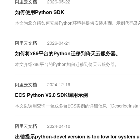
阿里云文档
2026-05-22
大数据开发治理平台 Data
AI 产品 免费试用
网络
安全
云开发大赛
Tableau 订阅
如何使用Python SDK
1亿+ 大模型 tokens 和 
可观测
入门学习赛
中间件
AI空中课堂在线直播课
本文为您介绍如何安装Python环境并提供安装步骤、示例代码及
云防火墙
140+云产品 免费试用
大模型服务
上云与迁云
云原生的云上边界网络安全
产品新客免费试用，最长1
数据库
生态解决方案
千问AI平台-Token Plan
阿里云文档
2026-04-21
企业出海
大模型ACA认证体验
大数据计算
助力企业全员 AI 认知与能
行业生态解决方案
如何将x86平台的Python迁移到倚天云服务器。
政企业务
媒体服务
千问AI平台-模型体验
开发者生态解决方案
本文介绍x86平台的Python如何迁移到倚天云服务器。
在线体验全尺寸、多种模态
企业服务与云通信
AI 开发和 AI 应用解决
Happy 系列大模型
域名与网站
阿里云文档
2024-12-19
ECS Python V2.0 SDK调用示例
终端用户计算
本文以调用查询一台或多台ECS实例的详细信息（DescribeInstan
Serverless
大模型解决方案
开发工具
快速部署 Dify，高效搭建 
阿里云文档
2024-04-10
迁移与运维管理
出错提示python-devel version is too low for system 