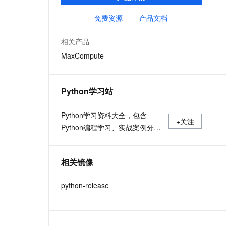
MaxCompute Notebook、镜像管理等功能共
文戏情感细腻自然，动作戏激烈拳拳到肉，实现更强表演能力
支持中英文自由切换，具备更强的噪声鲁棒性
ernetes 版 ACK
云聚AI 严选权益
AI 原生数据库服务发布
SSL 证书
同构成 MaxCompute 完整 Python 开发生
免费资源
产品文档
，一键激活高效办公新体验
理容器应用的 K8s 服务
精选AI产品，从模型到应用全链提效
Agent 数据网关
态。
堡垒机
AI 用量加速计划
云原生数据库 PolarDB
相关产品
应用
防火墙
、识别商机，让客服更高效、服务更出色。
新老同享，达量后返
Agentic Database 发布
MaxCompute
千问办公
主机安全
NEW
的智能体编程平台
一站式AI生产力平台
Python学习站
AI 应用及服务市场
伶鹊
企业级人与Agent协作平台，接入和调度多个数字员工
智能客服平台，对话机器人、对话分析、智能外呼
Python学习资料大全，包含
AI 应用
+关注
Python编程学习、实战案例分
大模型服务平台百炼 - 全妙
大模型
应用创作平台
享、开发者必知词条等内容。
多模态内容创作工具，已接入 DeepSeek
自然语言处理
相关镜像
数据标注
python-release
机器学习
息提取
与 AI 智能体进行实时音视频通话
从文本、图片、视频中提取结构化的属性信息
构建支持视频理解的 AI 音视频实时通话应用