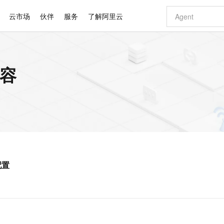
云市场
伙伴
服务
了解阿里云
AI 特惠
数据与 API
成为产品伙伴
企业增值服务
最佳实践
价格计算器
AI 场景体
基础软件
产品伙伴合
阿里云认证
市场活动
配置报价
大模型
内容
自助选配和估算价格
新方式
睿译宝，AI翻译排版一步到位
智启 AI 普惠权益
产品生态集成认证中心
企业支持计划
云上春晚
域名与网站
千问官方 MaaS 平台，为开发者和 Agent 而生，新用户赠送 1 亿 + tokens 额度
Qwen Aud
AI Coding
阿里云Maa
2026 阿里云
云服务器 E
为企业打
数据集
Windows
大模型认证
模型
NEW
NEW
交付可用成果
值低价云产品抢先购
上传文档即自动完成翻译和格式还原
至高享 1亿+免费 tokens，加速 Al 应用落地
提供智能易用的域名与建站服务
智能编程，一键
安全可靠、
产品生态伙伴
专家技术服务
云上奥运之旅
弹性计算合作
阿里云中企出
手机三要素
宝塔 Linux
全部认证
价格优势
有专属领域专家
GLM-5.2：长任务时代开源旗舰模型
阿里云 OPC 创新助力计划
千问大模型
即刻拥有 DeepS
AI 电商营销
对象存储 O
大模型
产品生态伙伴工作台
企业增值服务台
云栖战略参考
云存储合作计
云栖大会
身份实名认证
CentOS
训练营
推动算力普惠，释放技术红利
最高返9万
多领域专家智能体,一键组建 AI 虚拟交付团队
快速构建应用程序和网站，即刻迈出上云第一步
至高百万元 Token 补贴，加速一人公司成长
多元化、高性能、安全可靠的大模型服务
真正可用的 1M 上下文,一次完成代码全链路开发
轻松解锁专属 Dee
从图文生成到
云上的中国
数据库合作计
活动全景
短信
Docker
图片和
站式影视创作平台
Hermes Agent，打造自进化智能体
Token Plan 模型订阅计划
数字证书管理服务（原SSL证书）
5 分钟轻松部署
AI 广告创作
无影云电脑
企业成长
NEW
信息公告
看见新力量
云网络合作计
OCR 文字识别
JAVA
证享300元代金券
可视化编排打通从文字构思到成片全链路闭环
全托管，含MySQL、PostgreSQL、SQL Server、MariaDB多引擎
自主进化，持久记忆，越用越聪明
Qwen3.8-Max 首发尝鲜，限时加量 10 倍，夜间低至2折
实现全站HTTPS，呈现可信的WEB访问
图文、视频一
随时随地安
Kimi-K3
HappyHors
NEW
魔搭 Mode
loud
服务实践
官网公告
配置
Kimi 最新旗舰模型，长程编程与推理利器
让文字生成流
金融模力时刻
Salesforce O
版
发票查验
全能环境
Claude Code + GStack 打造工程团队
千问办公，限时限量积分加倍
Qoder
低代码高效构
AI 建站
短信服务
型
NEW
作计划
计划
创新中心
魔搭 ModelSc
健康状态
理服务
让AI从“聊天伙伴”进化为能干活的“数字员工”
安装技能 GStack，拥有专属 AI 工程团队
你的AI工作搭子，覆盖日常办公高频场景
面向真实软件的智能体编程平台
0 代码专业建
客户案例
天气预报查询
操作系统
Deepseek-v4-pro
HappyHors
态合作计划
态智能体模型
旗舰 MoE 大模型，百万上下文与顶尖推理能力
图生视频，流
同享
万小智 AI 建站低至 15元/月
Qoder CN
AI 短剧/漫剧
云原生数据库 
快递物流查询
WordPress
成为服务伙
高校合作
点，立即开启云上创新
覆盖公网/内网、递归/权威、移动APP等全场景解析服务
送.CN域名，送备案服务码
基于千问大模型等，支持代码智能生成、研发智能问答
AI助力短剧
GLM-5.2
Wan2.7-T
Ubuntu