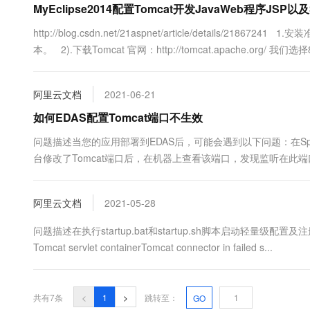
MyEclipse2014配置Tomcat开发JavaWeb程序JSP以及S
10 分钟在聊天系统中增加
专有云
http://blog.csdn.net/21aspnet/article/details/21867
本。 2).下载Tomcat 官网：http://tomcat.apache.org/ 我们选择8.0： 
阿里云文档
2021-06-21
如何EDAS配置Tomcat端口不生效
问题描述当您的应用部署到EDAS后，可能会遇到以下问题：在SpringBoo
台修改了Tomcat端口后，在机器上查看该端口，发现监听在此端口
阿里云文档
2021-05-28
问题描述在执行startup.bat和startup.sh脚本启动轻量级配置及注册中心时，
Tomcat servlet containerTomcat connector in failed s...
共有7条
<
1
>
跳转至：
GO