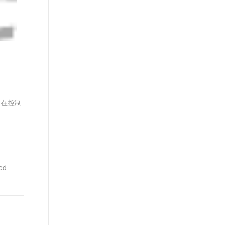
t.diy 一步搞定创意建站
构建大模型应用的安全防护体系
通过自然语言交互简化开发流程,全栈开发支持
通过阿里云安全产品对 AI 应用进行安全防护
效。在控制
ed