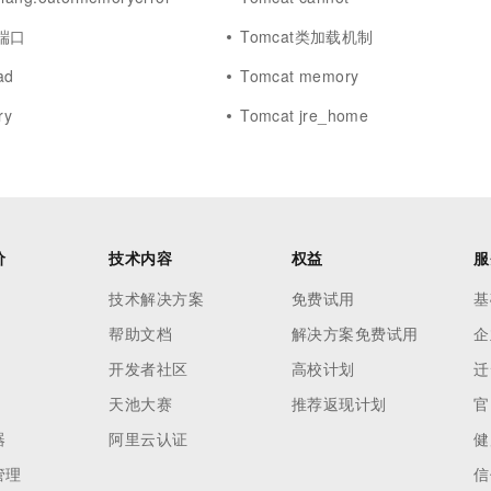
3端口
Tomcat类加载机制
ad
Tomcat memory
ry
Tomcat jre_home
价
技术内容
权益
服
技术解决方案
免费试用
基
帮助文档
解决方案免费试用
企
开发者社区
高校计划
迁
天池大赛
推荐返现计划
官
器
阿里云认证
健
管理
信