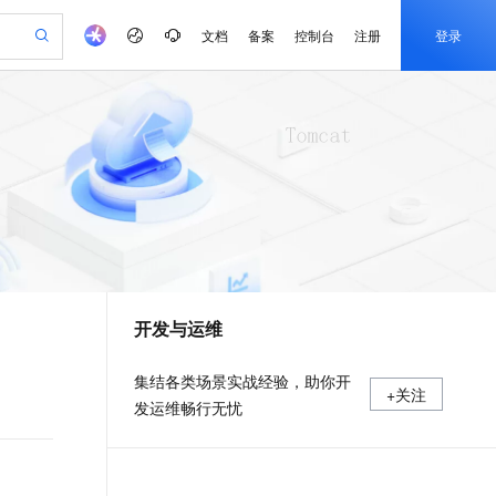
文档
备案
控制台
注册
登录
验
作计划
器
AI 活动
专业服务
服务伙伴合作计划
开发者社区
加入我们
产品动态
服务平台百炼
阿里云 OPC 创新助力计划
一站式生成采购清单，支持单品或批量购买
io：打造专属 AI 语音助手
S产品伙伴计划（繁花）
峰会
CS
造的大模型服务与应用开发平台
一句话生成原生可编辑精美 PPT 文稿
AI 生产力先锋
Al MaaS 服务伙伴赋能合作
域名
博文
Careers
至高可申请百万元
Qwen3.8-Max 模型上线
开启高性价比 AI 编程新体验
弹性可伸缩的云计算服务
Qwen-Audio-3.0-Realtime 端到端实时语音角色扮演
输入一句话想法, 轻松生成专业的 PPT
先锋实践拓展 AI 生产力的边界
Token 补贴，五大权
计划
海大会
伙伴信用分合作计划
商标
问答
社会招聘
益加速 OPC 成功
eek-V4-Pro
SS
一键部署幻兽帕鲁游戏服务器
飞天发布时刻
HOT
Open Search 向量检索版支
划
备案
电子书
校园招聘
pSeek-V4-Pro
视频创作，一键激活电商全链路生产力
稳定、安全、高性价比、高性能的云存储服务
一键购买专属联机服务器，轻松开启游戏
所见，即是所愿
持视频检索 Pipeline 功能
更多支持
划
公司注册
镜像站
视频生成
语音识别与合成
专属 QwenPaw
漫剧工坊：一站式动画创作平台
AI 实训营
HOT
应用身份服务 (IDaaS)
合作伙伴培训与认证
开发与运维
划
上云迁移
站生成，高效打造优质广告素材
全接入的云上超级电脑
从聊天伙伴进化为能主动干活的本地数字员工
快速生产连贯的高质量长漫剧
从基础到进阶，Agent 创客手把手教你
OpenClaw 管理能力上线
e-1.1-T2V
Qwen3-TTS-Flash
lScope
我要反馈
查询合作伙伴
畅细腻的高质量视频
离线语音合成大模型，多语言方言自适应，低延迟高稳定
n Alibaba Cloud ISV 合作
代维服务
建企业门户网站
10 分钟搭建微信、支付宝小程序
MaxCompute MaxFrame 提
集结各类场景实战经验，助你开
+关注
创新加速
ope
登录合作伙伴管理后台
我要建议
站，无忧落地极速上线
以可视化方式快速构建移动和 PC 门户网站
国内短信简单易用，安全可靠，秒级触达，全球覆盖200+国家和地区。
高效部署网站，快速应用到小程序
供自动弹性内存功能
发运维畅行无忧
e-1.1-I2V
Cosyvoice-V3-Flash
安全
畅自然，细节丰富
高表现力语音合成大模型，语音克隆听感自然
我要投诉
PolarDB
上云场景组合购
Milvus 弹性伸缩功能新增节
伴
漫剧创作，剧本、分镜、视频高效生成
100%兼容MySQL、PostgreSQL，兼容Oracle，支持集中和分布式
覆盖90%+业务场景，专享组合折扣价
点支持范围
2V
VPN
Fun-ASR