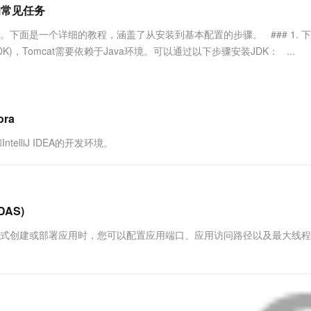
服务生态伙伴
视觉 Coding、空间感知、多模态思考等全面升级
1M上下文，专为长程任务能力而生
云工开物
序的常见任务
企业应用
Works
Night Plan 支持 Qwen 3.8-Max
云原生大数据计算服务 MaxCompute
AI 办公
容器服务 Kub
NEW
Red Hat
30+ 款产品免费体验
Data Agent 驱动的一站式 Data+AI 开发治理平台
夜间 5 折，Qwen/Meoo/TokenPlan 客户专享
面向分析的企业级SaaS模式云数据仓库
AI智能应用
提供一站式管
科研合作
常见任务。下面是一个详细的教程，涵盖了从安装到基本配置的步骤。 ### 1. 
ERP
堂（旗舰版）
SUSE
t (JDK)，Tomcat需要依赖于Java环境。可以通过以下步骤安装JDK： ...
智能客服
AI 应用构建
大模型原生
CRM
防护产品
2个月
自动承接线索
建站小程序
Qoder
大模型服务平台百炼-应用模版
OA 办公系统
HOT
NEW
面向真实软件
个人版上线、团队版降价；千问3.8-Max首发发尝鲜
丰富多元化的应用模版和解决方案
力提升
财税管理
模板建站
ora
万有无界
大模型服务平台百炼-智能体
400电话
定制建站
ntelliJ IDEA的开发环境。
的模型效果
灵活可视化地构建企业级 Agent
方案
广告营销
模板小程序
秒悟
人工智能平台 PAI
定制小程序
云端极速 AI 
新一代 AI 视频生成模型，深度适配广告营销等场景
AI Native 的算法工程平台，一站式完成建模、训练、推理服务部署
AS)
APP 开发
或JAR包方式创建或部署应用时，您可以配置应用端口、应用访问路径以及最大线
建站系统
AI 应用
10分钟微调：让0.6B模型媲美235B模
多模态数据信
型
依托云原生高可用架构,实现Dify私有化部署
用1%尺寸在特定领域达到大模型90%以上效果