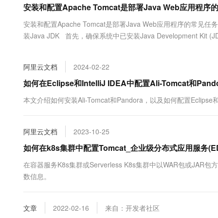
安装和配置Apache Tomcat是部署Java Web应用程
大数据开发治理平台 Data
AI 产品 免费试用
网络
安全
云开发大赛
Tableau 订阅
1亿+ 大模型 tokens 和 
安装和配置Apache Tomcat是部署Java Web应用程序的
可观测
入门学习赛
中间件
AI空中课堂在线直播课
装Java JDK 首先，确保系统中已安装Java Development Ki
云防火墙
140+云产品 免费试用
大模型服务
上云与迁云
云原生的云上边界网络安全
产品新客免费试用，最长1
数据库
生态解决方案
千问AI平台-Token Plan
阿里云文档
2024-02-22
企业出海
大模型ACA认证体验
大数据计算
助力企业全员 AI 认知与能
行业生态解决方案
如何在Eclipse和IntelliJ IDEA中配置Ali-Tomcat和Pand
政企业务
媒体服务
千问AI平台-模型体验
开发者生态解决方案
本文介绍如何安装Ali-Tomcat和Pandora，以及如何配置Eclipse和I
在线体验全尺寸、多种模态
企业服务与云通信
AI 开发和 AI 应用解决
Happy 系列大模型
域名与网站
阿里云文档
2023-10-25
如何在k8s集群中配置Tomcat_企业级分布式应用服务(ED
终端用户计算
在容器服务K8s集群或Serverless K8s集群中以WAR包
Serverless
大模型解决方案
数信息。
开发工具
快速部署 Dify，高效搭建 
文章
2022-02-16
来自：开发者社区
迁移与运维管理