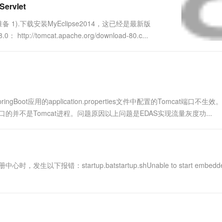
ervlet
一个 AI 助手
超强辅助，Bol
即刻拥有 DeepSeek-R1 满血版
在企业官网、通讯软件中为客户提供 AI 客服
241 1.安装准备 1).下载安装MyEclipse2014，这已经是最新版
多种方案随心选，轻松解锁专属 DeepSeek
http://tomcat.apache.org/download-80.c...
t应用的application.properties文件中配置的Tomcat端口不生
的并不是Tomcat进程。问题原因以上问题是EDAS实现流量灰度功...
发生以下报错：startup.batstartup.shUnable to start embedd