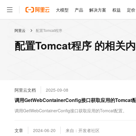
大模型
产品
解决方案
权益
定价
阿里云
配置Tomcat程序
大模型
产品
解决方案
权益
定价
云市场
伙伴
服务
了解阿里云
精选产品
精选解决方案
普惠上云
产品定价
精选商城
成为销售伙伴
售前咨询
为什么选择阿里云
千问AI平台
配置Tomcat程序 的相关
了解云产品的定价详情
大模型服务平台百炼
千问办公，解锁你的工作
普惠上云 官方力荐
分销伙伴
在线服务
网站建设
什么是云计算
大
大模型服务与应用平台
企业级Agent产品，直接
云服务器38元/年起，超
咨询伙伴
多端小程序
技术领先
云上成本管理
售后服务
轻量应用服务器
Agency Agents：拥
官方推荐返现计划
大模型
精选产品
精选解决方案
Salesforce 国际版订阅
稳定可靠
管理和优化成本
推荐新用户得奖励，单订单
销售伙伴合作计划
自助服务
友盟天域
安全合规
人工智能与机器学习
AI
文本生成
云数据库 RDS
HappyHorse 打造一
云工开物
无影生态合作计划
在线服务
阿里云文档
2025-09-08
观测云
分析师报告
高校专属算力普惠，学生认
计算
互联网应用开发
Qwen3.8-Max
HOT
Salesforce On Alibaba C
工单服务
调用GetWebContainerConfig接口获取应用的Tomcat
智能体时代全能旗舰模型
Tuya 物联网平台阿里云
研究报告与白皮书
人工智能平台 PAI
快速拥有专属 OpenClaw
大模
Consulting Partner 合
大数据
容器
免费试用
短信专区
一站式AI开发、训练和推
调用GetWebContainerConfig接口获取应用的Tomcat配置。
蓝凌 OA
Qwen3.7-Plus
AI 大模型销售与服务生
现代化应用
存储
天池大赛
能看、能想、能动手的多模
云解析DNS
解决方案免费试用 新老
电子合同
最高领取价值200元试用
安全
文章
网络与CDN
2024-06-20
来自：开发者社区
AI 算法大赛
Qwen3-VL-Plus
畅捷通