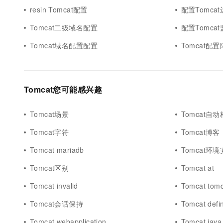
resin Tomcat配置
配置Tomca
Tomcat二级域名配置
配置Tomca
Tomcat域名配置配置
Tomcat配
Tomcat您可能感兴趣
Tomcat场景
Tomcat自
Tomcat字符
Tomcat博客
Tomcat mariadb
Tomcat环
Tomcat区别
Tomcat at
Tomcat invalid
Tomcat tom
Tomcat会话保持
Tomcat defi
Tomcat webapplication
Tomcat java