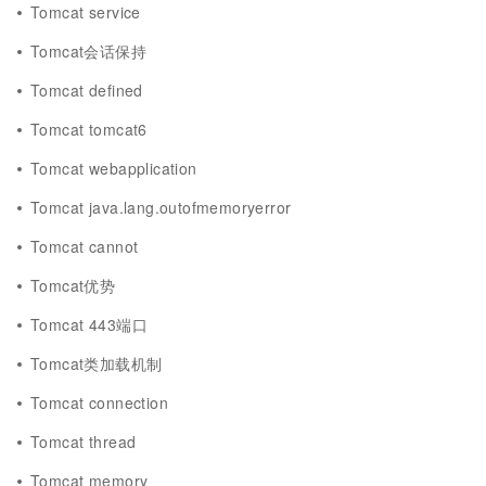
Tomcat service
Tomcat会话保持
Tomcat defined
Tomcat tomcat6
Tomcat webapplication
Tomcat java.lang.outofmemoryerror
Tomcat cannot
Tomcat优势
Tomcat 443端口
Tomcat类加载机制
Tomcat connection
Tomcat thread
Tomcat memory