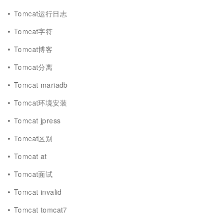
Tomcat运行日志
Tomcat字符
Tomcat博客
Tomcat分离
Tomcat mariadb
Tomcat环境安装
Tomcat jpress
Tomcat区别
Tomcat at
Tomcat面试
Tomcat invalid
Tomcat tomcat7