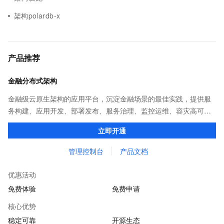
架构polardb-x
产品推荐
金融分布式架构
金融级云原生架构的应用平台，沉淀金融场景的最佳实践，提供服
务构建、应用开发、部署发布、服务治理、监控运维、容灾高可用
等全栈式解决方案，兼容Dubbo、Spring Cloud等微服务运行环
立即开通
境，助力客户各类应用轻松转型分布式架构
管理控制台
产品文档
优惠活动
免费体验
免费申请
核心优势
稳定可靠
开源生态