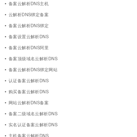
备案云解析DNS主机
云解析DNS绑定备案
备案云解析DNS绑定
备案设置云解析DNS
备案云解析DNS阿里
备案顶级域名云解析DNS
备案云解析DNS绑定网站
认证备案云解析DNS
购买备案云解析DNS
网站云解析DNS备案
备案二级域名云解析DNS
实名认证备案云解析DNS
主机备案云解析DNS