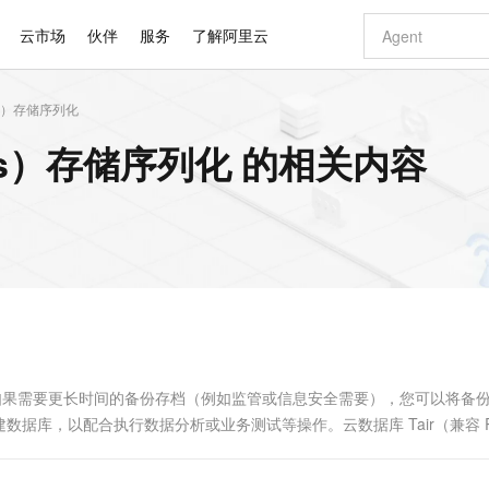
云市场
伙伴
服务
了解阿里云
dis）存储序列化
AI 特惠
数据与 API
成为产品伙伴
企业增值服务
最佳实践
价格计算器
AI 场景体
基础软件
产品伙伴合
阿里云认证
市场活动
配置报价
大模型
dis）存储序列化 的相关内容
自助选配和估算价格
新方式
睿译宝，AI翻译排版一步到位
智启 AI 普惠权益
产品生态集成认证中心
企业支持计划
云上春晚
域名与网站
千问官方 MaaS 平台，为开发者和 Agent 而生，新用户赠送 1 亿 + tokens 额度
Qwen Aud
AI Coding
阿里云Maa
2026 阿里云
云服务器 E
为企业打
数据集
Windows
大模型认证
模型
NEW
NEW
交付可用成果
值低价云产品抢先购
上传文档即自动完成翻译和格式还原
至高享 1亿+免费 tokens，加速 Al 应用落地
提供智能易用的域名与建站服务
智能编程，一键
安全可靠、
产品生态伙伴
专家技术服务
云上奥运之旅
弹性计算合作
阿里云中企出
手机三要素
宝塔 Linux
全部认证
价格优势
有专属领域专家
GLM-5.2：长任务时代开源旗舰模型
阿里云 OPC 创新助力计划
千问大模型
即刻拥有 DeepS
AI 电商营销
对象存储 O
大模型
产品生态伙伴工作台
企业增值服务台
云栖战略参考
云存储合作计
云栖大会
身份实名认证
CentOS
训练营
推动算力普惠，释放技术红利
最高返9万
多领域专家智能体,一键组建 AI 虚拟交付团队
快速构建应用程序和网站，即刻迈出上云第一步
至高百万元 Token 补贴，加速一人公司成长
多元化、高性能、安全可靠的大模型服务
真正可用的 1M 上下文,一次完成代码全链路开发
轻松解锁专属 Dee
从图文生成到
云上的中国
数据库合作计
活动全景
短信
Docker
图片和
站式影视创作平台
Hermes Agent，打造自进化智能体
Token Plan 模型订阅计划
数字证书管理服务（原SSL证书）
5 分钟轻松部署
AI 广告创作
无影云电脑
企业成长
NEW
信息公告
看见新力量
云网络合作计
OCR 文字识别
JAVA
证享300元代金券
可视化编排打通从文字构思到成片全链路闭环
全托管，含MySQL、PostgreSQL、SQL Server、MariaDB多引擎
自主进化，持久记忆，越用越聪明
Qwen3.8-Max 首发尝鲜，限时加量 10 倍，夜间低至2折
实现全站HTTPS，呈现可信的WEB访问
图文、视频一
随时随地安
Kimi-K3
HappyHors
NEW
魔搭 Mode
loud
服务实践
官网公告
Kimi 最新旗舰模型，长程编程与推理利器
让文字生成流
金融模力时刻
Salesforce O
版
发票查验
全能环境
Claude Code + GStack 打造工程团队
千问办公，限时限量积分加倍
Qoder
低代码高效构
AI 建站
短信服务
型
NEW
作计划
计划
创新中心
魔搭 ModelSc
健康状态
理服务
让AI从“聊天伙伴”进化为能干活的“数字员工”
安装技能 GStack，拥有专属 AI 工程团队
你的AI工作搭子，覆盖日常办公高频场景
面向真实软件的智能体编程平台
0 代码专业建
30天，如果需要更长时间的备份存档（例如监管或信息安全需要），您可以将备
客户案例
天气预报查询
操作系统
Deepseek-v4-pro
HappyHors
态合作计划
库，以配合执行数据分析或业务测试等操作。云数据库 Tair（兼容 Re
态智能体模型
旗舰 MoE 大模型，百万上下文与顶尖推理能力
图生视频，流
同享
万小智 AI 建站低至 15元/月
Qoder CN
AI 短剧/漫剧
云原生数据库 
快递物流查询
WordPress
成为服务伙
高校合作
点，立即开启云上创新
覆盖公网/内网、递归/权威、移动APP等全场景解析服务
送.CN域名，送备案服务码
基于千问大模型等，支持代码智能生成、研发智能问答
AI助力短剧
GLM-5.2
Wan2.7-T
Ubuntu