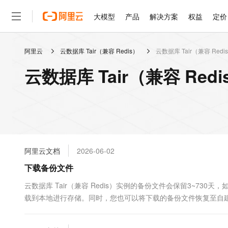
大模型
产品
解决方案
权益
定价
阿里云
云数据库 Tair（兼容 Redis）
云数据库 Tair（兼容 Re
大模型
产品
解决方案
权益
定价
云市场
伙伴
服务
了解阿里云
精选产品
精选解决方案
普惠上云
产品定价
精选商城
成为销售伙伴
售前咨询
为什么选择阿里云
千问AI平台
云数据库 Tair（兼容 Re
了解云产品的定价详情
大模型服务平台百炼
千问办公，解锁你的工作
普惠上云 官方力荐
分销伙伴
在线服务
网站建设
什么是云计算
大
大模型服务与应用平台
企业级Agent产品，直接
云服务器38元/年起，超
咨询伙伴
多端小程序
技术领先
云上成本管理
售后服务
轻量应用服务器
Agency Agents：拥
官方推荐返现计划
大模型
精选产品
精选解决方案
Salesforce 国际版订阅
稳定可靠
管理和优化成本
推荐新用户得奖励，单订单
销售伙伴合作计划
自助服务
友盟天域
安全合规
人工智能与机器学习
AI
文本生成
云数据库 RDS
HappyHorse 打造一
云工开物
无影生态合作计划
在线服务
阿里云文档
2026-06-02
观测云
分析师报告
高校专属算力普惠，学生认
计算
互联网应用开发
Qwen3.8-Max
HOT
Salesforce On Alibaba C
工单服务
下载备份文件
智能体时代全能旗舰模型
Tuya 物联网平台阿里云
研究报告与白皮书
人工智能平台 PAI
快速拥有专属 OpenClaw
大模
Consulting Partner 合
大数据
容器
免费试用
短信专区
一站式AI开发、训练和推
云数据库 Tair（兼容 Redis）实例的备份文件会保留3~7
蓝凌 OA
Qwen3.7-Plus
AI 大模型销售与服务生
现代化应用
载到本地进行存储。同时，您也可以将下载的备份文件恢复至自建数据
存储
天池大赛
能看、能想、能动手的多模
云解析DNS
解决方案免费试用 新老
电子合同
3~730注意事...
最高领取价值200元试用
安全
网络与CDN
AI 算法大赛
Qwen3-VL-Plus
畅捷通