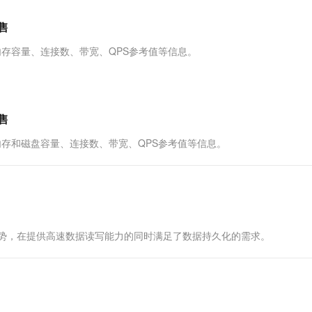
服务生态伙伴
视觉 Coding、空间感知、多模态思考等全面升级
1M上下文，专为长程任务能力而生
云工开物
企业应用
Works
Night Plan 支持 Qwen 3.8-Max
云原生大数据计算服务 MaxCompute
AI 办公
容器服务 Kub
NEW
Red Hat
售
30+ 款产品免费体验
Data Agent 驱动的一站式 Data+AI 开发治理平台
夜间 5 折，Qwen/Meoo/TokenPlan 客户专享
面向分析的企业级SaaS模式云数据仓库
AI智能应用
提供一站式管
科研合作
ERP
堂（旗舰版）
SUSE
内存容量、连接数、带宽、QPS参考值等信息。
智能客服
AI 应用构建
大模型原生
CRM
防护产品
2个月
自动承接线索
建站小程序
Qoder
大模型服务平台百炼-应用模版
OA 办公系统
HOT
NEW
面向真实软件
个人版上线、团队版降价；千问3.8-Max首发发尝鲜
丰富多元化的应用模版和解决方案
力提升
财税管理
模板建站
售
万有无界
大模型服务平台百炼-智能体
400电话
定制建站
内存和磁盘容量、连接数、带宽、QPS参考值等信息。
的模型效果
灵活可视化地构建企业级 Agent
方案
广告营销
模板小程序
秒悟
人工智能平台 PAI
定制小程序
云端极速 AI 
新一代 AI 视频生成模型，深度适配广告营销等场景
AI Native 的算法工程平台，一站式完成建模、训练、推理服务部署
APP 开发
者的优势，在提供高速数据读写能力的同时满足了数据持久化的需求。
建站系统
AI 应用
10分钟微调：让0.6B模型媲美235B模
多模态数据信
型
依托云原生高可用架构,实现Dify私有化部署
用1%尺寸在特定领域达到大模型90%以上效果