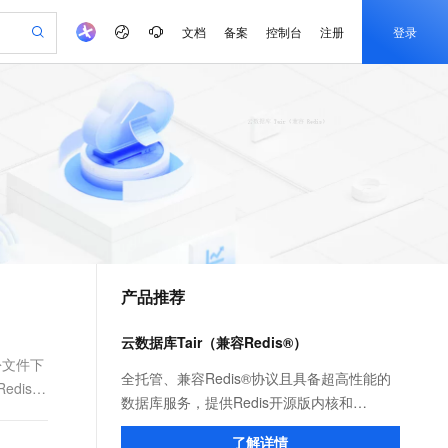
文档
备案
控制台
注册
登录
验
作计划
器
AI 活动
专业服务
服务伙伴合作计划
开发者社区
加入我们
产品动态
服务平台百炼
阿里云 OPC 创新助力计划
一站式生成采购清单，支持单品或批量购买
io：打造专属 AI 语音助手
S产品伙伴计划（繁花）
峰会
CS
造的大模型服务与应用开发平台
一句话生成原生可编辑精美 PPT 文稿
AI 生产力先锋
Al MaaS 服务伙伴赋能合作
域名
博文
Careers
至高可申请百万元
Qwen3.8-Max 模型上线
开启高性价比 AI 编程新体验
弹性可伸缩的云计算服务
Qwen-Audio-3.0-Realtime 端到端实时语音角色扮演
输入一句话想法, 轻松生成专业的 PPT
先锋实践拓展 AI 生产力的边界
Token 补贴，五大权
计划
海大会
伙伴信用分合作计划
商标
问答
社会招聘
益加速 OPC 成功
eek-V4-Pro
SS
一键部署幻兽帕鲁游戏服务器
飞天发布时刻
HOT
Open Search 向量检索版支
划
备案
电子书
校园招聘
pSeek-V4-Pro
视频创作，一键激活电商全链路生产力
稳定、安全、高性价比、高性能的云存储服务
一键购买专属联机服务器，轻松开启游戏
所见，即是所愿
持视频检索 Pipeline 功能
更多支持
划
公司注册
镜像站
视频生成
语音识别与合成
专属 QwenPaw
漫剧工坊：一站式动画创作平台
AI 实训营
HOT
应用身份服务 (IDaaS)
合作伙伴培训与认证
产品推荐
划
上云迁移
站生成，高效打造优质广告素材
全接入的云上超级电脑
从聊天伙伴进化为能主动干活的本地数字员工
快速生产连贯的高质量长漫剧
从基础到进阶，Agent 创客手把手教你
OpenClaw 管理能力上线
e-1.1-T2V
Qwen3-TTS-Flash
lScope
我要反馈
查询合作伙伴
畅细腻的高质量视频
离线语音合成大模型，多语言方言自适应，低延迟高稳定
n Alibaba Cloud ISV 合作
代维服务
建企业门户网站
10 分钟搭建微信、支付宝小程序
云数据库Tair（兼容Redis®）
MaxCompute MaxFrame 提
创新加速
ope
登录合作伙伴管理后台
我要建议
站，无忧落地极速上线
以可视化方式快速构建移动和 PC 门户网站
国内短信简单易用，安全可靠，秒级触达，全球覆盖200+国家和地区。
高效部署网站，快速应用到小程序
供自动弹性内存功能
份文件下
e-1.1-I2V
Cosyvoice-V3-Flash
全托管、兼容Redis®协议且具备超高性能的
dis）
安全
畅自然，细节丰富
高表现力语音合成大模型，语音克隆听感自然
我要投诉
PolarDB
数据库服务，提供Redis开源版内核和
上云场景组合购
Milvus 弹性伸缩功能新增节
伴
漫剧创作，剧本、分镜、视频高效生成
100%兼容MySQL、PostgreSQL，兼容Oracle，支持集中和分布式
覆盖90%+业务场景，专享组合折扣价
点支持范围
Tair（又称为企业版）内核，您可按需选择。
2V
VPN
Fun-ASR
了解详情