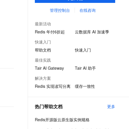
保证亚毫秒级的稳定时延，为应用程序起到
文戏情感细腻自然，动作戏激烈拳拳到肉，实现更强表演能力
支持中英文自由切换，具备更强的噪声鲁棒性
ernetes 版 ACK
云聚AI 严选权益
AI 原生数据库服务发布
SSL 证书
加速作用，在对时延有严苛要求的领域提供
管理控制台
在线咨询
，一键激活高效办公新体验
理容器应用的 K8s 服务
精选AI产品，从模型到应用全链提效
Agent 数据网关
稳定支撑。
堡垒机
AI 用量加速计划
云原生数据库 PolarDB
最新活动
应用
防火墙
、识别商机，让客服更高效、服务更出色。
新老同享，达量后返
Agentic Database 发布
Redis 年付6折起
云数据库 AI 加速季
千问办公
主机安全
NEW
快速入门
的智能体编程平台
一站式AI生产力平台
帮助文档
快速入门
AI 应用及服务市场
伶鹊
最佳实践
企业级人与Agent协作平台，接入和调度多个数字员工
智能客服平台，对话机器人、对话分析、智能外呼
AI 应用
Tair AI Gateway
Tair AI 助手
大模型服务平台百炼 - 全妙
大模型
解决方案
应用创作平台
多模态内容创作工具，已接入 DeepSeek
Redis 实现读写分离
缓存一致性
自然语言处理
数据标注
热门帮助文档
更多
机器学习
息提取
与 AI 智能体进行实时音视频通话
Redis开源版云原生版实例规格
从文本、图片、视频中提取结构化的属性信息
构建支持视频理解的 AI 音视频实时通话应用