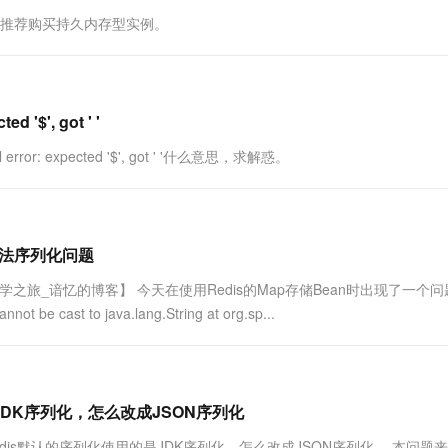
一个 AI 助手
超强辅助，Bol
，推荐购买持久内存型实例。
即刻拥有 DeepSeek-R1 满血版
在企业官网、通讯软件中为客户提供 AI 客服
多种方案随心选，轻松解锁专属 DeepSeek
'$', got ' '
tocol error: expected '$', got ' '什么意思，求解惑。
>时无法序列化问题
 本文源自【大学之旅_谙忆的博客】 今天在使用Redis的Map存储Bean时出现了一个
ot be cast to java.lang.String at org.sp...
是JDK序列化，怎么改成JSON序列化
oken，redis默认的序列化使用的是JDK序列化，怎么改成JSON序列化。 本问题