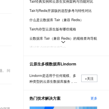
Tair经典实例和云原生实例架构与功能对比
t.diy 一步搞定创意建站
构建大模型应用的安全防护体系
通过自然语言交互简化开发流程,全栈开发支持
通过阿里云安全产品对 AI 应用进行安全防护
Tair与Redis开源版的选型参考与特性对比
什么是云数据库 Tair（兼容 Redis）
Tair内存型云原生版有哪些规格
云数据库 Tair（兼容 Redis）的规格查询导航
通过客户端程序连接Tair
Redis开源版标准版双副本的实例规格
云原生多模数据库Lindorm
Tair,Redis集群架构的连接模式.组件介绍
问题。 问
云数据库Tair（兼容 Redis）的计费项和计费规则
Lindorm是适用于任何规模、多
+关注
种类型的云原生数据库服务，支
持海量数据的低成本存储处理和
弹性按需付费，兼容HBase、
热门技术解决方案
更多
Solr、SQL、OpenTSDB等多种
开源标准接口，是互联网、
来自阿里