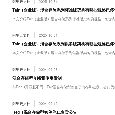
阿里云文档
2025-10-31
大数据开发治理平台 Data
AI 产品 免费试用
网络
安全
云开发大赛
Tableau 订阅
Tair（企业版）混合存储系列标准版架构有哪些规格已停
1亿+ 大模型 tokens 和 
可观测
入门学习赛
中间件
AI空中课堂在线直播课
本文介绍Tair（企业版）混合存储系列标准版架构的规格，包含
云防火墙
140+云产品 免费试用
大模型服务
上云与迁云
云原生的云上边界网络安全
产品新客免费试用，最长1
数据库
生态解决方案
千问AI平台-Token Plan
阿里云文档
2025-10-31
企业出海
大模型ACA认证体验
大数据计算
助力企业全员 AI 认知与能
行业生态解决方案
Tair（企业版）混合存储系列集群版架构有哪些规格已停
政企业务
媒体服务
千问AI平台-模型体验
开发者生态解决方案
本文介绍Tair（企业版）混合存储系列集群版架构的规格，包含
在线体验全尺寸、多种模态
企业服务与云通信
AI 开发和 AI 应用解决
Happy 系列大模型
域名与网站
阿里云文档
2024-09-26
混合存储型介绍和使用限制
终端用户计算
与Redis开源版不同，Tair混合存储型整合了内存和磁盘二
Serverless
大模型解决方案
开发工具
快速部署 Dify，高效搭建 
阿里云文档
2024-09-19
迁移与运维管理
Redis混合存储型实例停止售卖公告