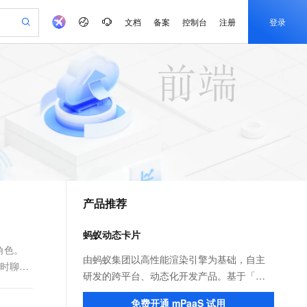
文档
备案
控制台
注册
登录
验
作计划
器
AI 活动
专业服务
服务伙伴合作计划
开发者社区
加入我们
产品动态
服务平台百炼
阿里云 OPC 创新助力计划
一站式生成采购清单，支持单品或批量购买
io：打造专属 AI 语音助手
S产品伙伴计划（繁花）
峰会
CS
造的大模型服务与应用开发平台
一句话生成原生可编辑精美 PPT 文稿
AI 生产力先锋
Al MaaS 服务伙伴赋能合作
域名
博文
Careers
至高可申请百万元
Qwen3.8-Max 模型上线
开启高性价比 AI 编程新体验
弹性可伸缩的云计算服务
Qwen-Audio-3.0-Realtime 端到端实时语音角色扮演
输入一句话想法, 轻松生成专业的 PPT
先锋实践拓展 AI 生产力的边界
Token 补贴，五大权
计划
海大会
伙伴信用分合作计划
商标
问答
社会招聘
益加速 OPC 成功
eek-V4-Pro
SS
一键部署幻兽帕鲁游戏服务器
飞天发布时刻
HOT
Open Search 向量检索版支
划
备案
电子书
校园招聘
pSeek-V4-Pro
视频创作，一键激活电商全链路生产力
稳定、安全、高性价比、高性能的云存储服务
一键购买专属联机服务器，轻松开启游戏
所见，即是所愿
持视频检索 Pipeline 功能
更多支持
划
公司注册
镜像站
视频生成
语音识别与合成
专属 QwenPaw
漫剧工坊：一站式动画创作平台
AI 实训营
HOT
应用身份服务 (IDaaS)
合作伙伴培训与认证
产品推荐
划
上云迁移
站生成，高效打造优质广告素材
全接入的云上超级电脑
从聊天伙伴进化为能主动干活的本地数字员工
快速生产连贯的高质量长漫剧
从基础到进阶，Agent 创客手把手教你
OpenClaw 管理能力上线
e-1.1-T2V
Qwen3-TTS-Flash
lScope
我要反馈
查询合作伙伴
畅细腻的高质量视频
离线语音合成大模型，多语言方言自适应，低延迟高稳定
n Alibaba Cloud ISV 合作
代维服务
建企业门户网站
10 分钟搭建微信、支付宝小程序
蚂蚁动态卡片
MaxCompute MaxFrame 提
创新加速
ope
登录合作伙伴管理后台
我要建议
站，无忧落地极速上线
以可视化方式快速构建移动和 PC 门户网站
国内短信简单易用，安全可靠，秒级触达，全球覆盖200+国家和地区。
高效部署网站，快速应用到小程序
供自动弹性内存功能
角色。
e-1.1-I2V
Cosyvoice-V3-Flash
由蚂蚁集团以高性能渲染引擎为基础，自主
实时聊天
安全
畅自然，细节丰富
高表现力语音合成大模型，语音克隆听感自然
我要投诉
PolarDB
研发的跨平台、动态化开发产品。基于「支
上云场景组合购
Milvus 弹性伸缩功能新增节
伴
漫剧创作，剧本、分镜、视频高效生成
100%兼容MySQL、PostgreSQL，兼容Oracle，支持集中和分布式
覆盖90%+业务场景，专享组合折扣价
点支持范围
付宝」App 页面内的区域动态化技术，帮助
2V
VPN
Fun-ASR
免费开通 mPaaS 试用