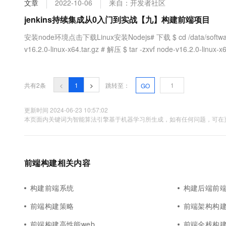
文章
2022-10-06
来自：开发者社区
大数据开发治理平台 Data
AI 产品 免费试用
网络
安全
云开发大赛
Tableau 订阅
jenkins持续集成从0入门到实战【九】构建前端项目
1亿+ 大模型 tokens 和 
可观测
入门学习赛
中间件
AI空中课堂在线直播课
安装node环境点击下载Linux安装Nodejs# 下载 $ cd /data/software $ wg
云防火墙
140+云产品 免费试用
大模型服务
v16.2.0-linux-x64.tar.gz # 解压 $ tar -zxvf node-v16.2.0-linux-x6
上云与迁云
云原生的云上边界网络安全
产品新客免费试用，最长1
数据库
生态解决方案
千问AI平台-Token Plan
企业出海
大模型ACA认证体验
大数据计算
助力企业全员 AI 认知与能
行业生态解决方案
共有2条
<
1
>
跳转至：
GO
政企业务
媒体服务
千问AI平台-模型体验
开发者生态解决方案
在线体验全尺寸、多种模态
更新时间 2024-06-23 10:57:02
企业服务与云通信
本页面内关键词为智能算法引擎基于机器学习所生成，如有任何问题，可在页
AI 开发和 AI 应用解决
Happy 系列大模型
域名与网站
终端用户计算
前端构建相关内容
Serverless
大模型解决方案
构建前端系统
构建后端前
开发工具
快速部署 Dify，高效搭建 
前端构建策略
前端架构构
迁移与运维管理
前端构建高性能web
前端全栈构