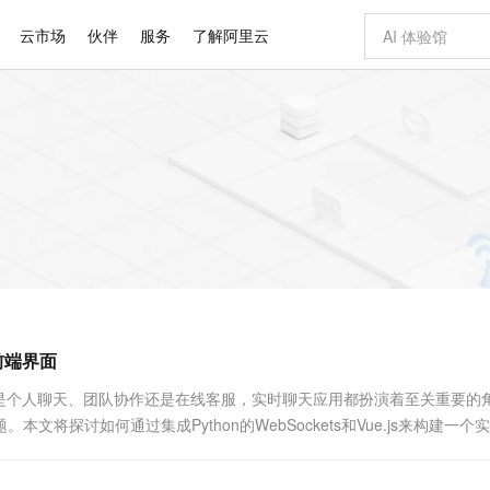
云市场
伙伴
服务
了解阿里云
AI 特惠
数据与 API
成为产品伙伴
企业增值服务
最佳实践
价格计算器
AI 场景体
基础软件
产品伙伴合
阿里云认证
市场活动
配置报价
大模型
自助选配和估算价格
新方式
睿译宝，AI翻译排版一步到位
智启 AI 普惠权益
产品生态集成认证中心
企业支持计划
云上春晚
域名与网站
千问官方 MaaS 平台，为开发者和 Agent 而生，新用户赠送 1 亿 + tokens 额度
Qwen Aud
AI Coding
阿里云Maa
2026 阿里云
云服务器 E
为企业打
数据集
Windows
大模型认证
模型
NEW
NEW
交付可用成果
值低价云产品抢先购
上传文档即自动完成翻译和格式还原
至高享 1亿+免费 tokens，加速 Al 应用落地
提供智能易用的域名与建站服务
智能编程，一键
安全可靠、
产品生态伙伴
专家技术服务
云上奥运之旅
弹性计算合作
阿里云中企出
手机三要素
宝塔 Linux
全部认证
价格优势
有专属领域专家
GLM-5.2：长任务时代开源旗舰模型
阿里云 OPC 创新助力计划
千问大模型
即刻拥有 DeepS
AI 电商营销
对象存储 O
大模型
产品生态伙伴工作台
企业增值服务台
云栖战略参考
云存储合作计
云栖大会
身份实名认证
CentOS
训练营
推动算力普惠，释放技术红利
最高返9万
多领域专家智能体,一键组建 AI 虚拟交付团队
快速构建应用程序和网站，即刻迈出上云第一步
至高百万元 Token 补贴，加速一人公司成长
多元化、高性能、安全可靠的大模型服务
真正可用的 1M 上下文,一次完成代码全链路开发
轻松解锁专属 Dee
从图文生成到
云上的中国
数据库合作计
活动全景
短信
Docker
图片和
站式影视创作平台
Hermes Agent，打造自进化智能体
Token Plan 模型订阅计划
数字证书管理服务（原SSL证书）
5 分钟轻松部署
AI 广告创作
无影云电脑
企业成长
NEW
信息公告
看见新力量
云网络合作计
OCR 文字识别
JAVA
证享300元代金券
可视化编排打通从文字构思到成片全链路闭环
全托管，含MySQL、PostgreSQL、SQL Server、MariaDB多引擎
自主进化，持久记忆，越用越聪明
Qwen3.8-Max 首发尝鲜，限时加量 10 倍，夜间低至2折
实现全站HTTPS，呈现可信的WEB访问
图文、视频一
随时随地安
Kimi-K3
HappyHors
NEW
魔搭 Mode
loud
服务实践
官网公告
建前端界面
Kimi 最新旗舰模型，长程编程与推理利器
让文字生成流
金融模力时刻
Salesforce O
版
发票查验
全能环境
Claude Code + GStack 打造工程团队
千问办公，限时限量积分加倍
Qoder
低代码高效构
AI 建站
短信服务
型
NEW
作计划
计划
创新中心
魔搭 ModelSc
健康状态
理服务
让AI从“聊天伙伴”进化为能干活的“数字员工”
安装技能 GStack，拥有专属 AI 工程团队
你的AI工作搭子，覆盖日常办公高频场景
面向真实软件的智能体编程平台
0 代码专业建
是个人聊天、团队协作还是在线客服，实时聊天应用都扮演着至关重要的
客户案例
天气预报查询
操作系统
Deepseek-v4-pro
HappyHors
态合作计划
将探讨如何通过集成Python的WebSockets和Vue.js来构建一个
态智能体模型
旗舰 MoE 大模型，百万上下文与顶尖推理能力
图生视频，流
同享
万小智 AI 建站低至 15元/月
Qoder CN
AI 短剧/漫剧
云原生数据库 
快递物流查询
WordPress
成为服务伙
高校合作
点，立即开启云上创新
覆盖公网/内网、递归/权威、移动APP等全场景解析服务
送.CN域名，送备案服务码
基于千问大模型等，支持代码智能生成、研发智能问答
AI助力短剧
GLM-5.2
Wan2.7-T
Ubuntu