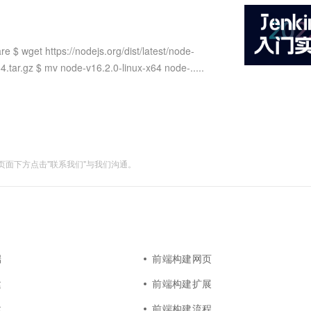
服务生态伙伴
视觉 Coding、空间感知、多模态思考等全面升级
1M上下文，专为长程任务能力而生
云工开物
企业应用
Works
Night Plan 支持 Qwen 3.8-Max
云原生大数据计算服务 MaxCompute
AI 办公
容器服务 Kub
NEW
Red Hat
30+ 款产品免费体验
Data Agent 驱动的一站式 Data+AI 开发治理平台
夜间 5 折，Qwen/Meoo/TokenPlan 客户专享
面向分析的企业级SaaS模式云数据仓库
AI智能应用
提供一站式管
科研合作
ERP
堂（旗舰版）
SUSE
et https://nodejs.org/dist/latest/node-
智能客服
AI 应用构建
大模型原生
CRM
4.tar.gz $ mv node-v16.2.0-linux-x64 node-.....
防护产品
2个月
自动承接线索
建站小程序
Qoder
大模型服务平台百炼-应用模版
OA 办公系统
HOT
NEW
面向真实软件
个人版上线、团队版降价；千问3.8-Max首发发尝鲜
丰富多元化的应用模版和解决方案
力提升
财税管理
模板建站
万有无界
大模型服务平台百炼-智能体
400电话
定制建站
的模型效果
灵活可视化地构建企业级 Agent
面下方点击"联系我们"与我们沟通。
方案
广告营销
模板小程序
秒悟
人工智能平台 PAI
定制小程序
云端极速 AI 
新一代 AI 视频生成模型，深度适配广告营销等场景
AI Native 的算法工程平台，一站式完成建模、训练、推理服务部署
APP 开发
建站系统
端
前端构建网页
AI 应用
10分钟微调：让0.6B模型媲美235B模
多模态数据信
建
前端构建扩展
型
依托云原生高可用架构,实现Dify私有化部署
用1%尺寸在特定领域达到大模型90%以上效果
建
前端构建流程