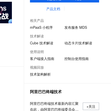
客户提升研发效率的同时，追求轻量、流畅
文戏情感细腻自然，动作戏激烈拳拳到肉，实现更强表演能力
支持中英文自由切换，具备更强的噪声鲁棒性
ernetes 版 ACK
云聚AI 严选权益
AI 原生数据库服务发布
SSL 证书
的 App 性能体验。
产品文档
，一键激活高效办公新体验
理容器应用的 K8s 服务
精选AI产品，从模型到应用全链提效
Agent 数据网关
堡垒机
AI 用量加速计划
云原生数据库 PolarDB
相关产品
应用
防火墙
、识别商机，让客服更高效、服务更出色。
新老同享，达量后返
Agentic Database 发布
mPaaS 小程序
发布服务 MDS
千问办公
主机安全
NEW
技术解读
的智能体编程平台
一站式AI生产力平台
Cube 技术解读
动态卡片技术解读
AI 应用及服务市场
伶鹊
使用说明
企业级人与Agent协作平台，接入和调度多个数字员工
智能客服平台，对话机器人、对话分析、智能外呼
AI 应用
客户端接入指南
控制台使用指南
大模型服务平台百炼 - 全妙
大模型
视频回放
应用创作平台
多模态内容创作工具，已接入 DeepSeek
技术架构解析
自然语言处理
数据标注
阿里巴巴终端技术
机器学习
息提取
与 AI 智能体进行实时音视频通话
阿里巴巴终端技术最新内容汇聚
从文本、图片、视频中提取结构化的属性信息
构建支持视频理解的 AI 音视频实时通话应用
+关注
在此，由阿里巴巴终端委员会官