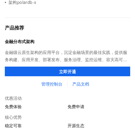
架构polardb-x
产品推荐
金融分布式架构
金融级云原生架构的应用平台，沉淀金融场景的最佳实践，提供服
务构建、应用开发、部署发布、服务治理、监控运维、容灾高可用
等全栈式解决方案，兼容Dubbo、Spring Cloud等微服务运行环
立即开通
境，助力客户各类应用轻松转型分布式架构
管理控制台
产品文档
优惠活动
免费体验
免费申请
核心优势
稳定可靠
开源生态