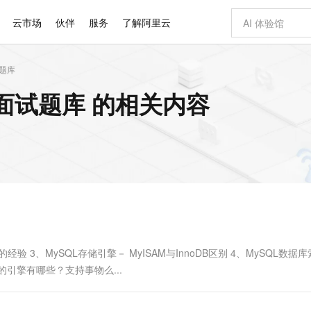
云市场
伙伴
服务
了解阿里云
试题库
AI 特惠
数据与 API
成为产品伙伴
企业增值服务
最佳实践
价格计算器
AI 场景体
基础软件
产品伙伴合
阿里云认证
市场活动
配置报价
大模型
 版面试题库 的相关内容
自助选配和估算价格
新方式
睿译宝，AI翻译排版一步到位
智启 AI 普惠权益
产品生态集成认证中心
企业支持计划
云上春晚
域名与网站
千问官方 MaaS 平台，为开发者和 Agent 而生，新用户赠送 1 亿 + tokens 额度
Qwen Aud
AI Coding
阿里云Maa
2026 阿里云
云服务器 E
为企业打
数据集
Windows
大模型认证
模型
NEW
NEW
交付可用成果
值低价云产品抢先购
上传文档即自动完成翻译和格式还原
至高享 1亿+免费 tokens，加速 Al 应用落地
提供智能易用的域名与建站服务
智能编程，一键
安全可靠、
产品生态伙伴
专家技术服务
云上奥运之旅
弹性计算合作
阿里云中企出
手机三要素
宝塔 Linux
全部认证
价格优势
有专属领域专家
GLM-5.2：长任务时代开源旗舰模型
阿里云 OPC 创新助力计划
千问大模型
即刻拥有 DeepS
AI 电商营销
对象存储 O
大模型
产品生态伙伴工作台
企业增值服务台
云栖战略参考
云存储合作计
云栖大会
身份实名认证
CentOS
训练营
推动算力普惠，释放技术红利
最高返9万
多领域专家智能体,一键组建 AI 虚拟交付团队
快速构建应用程序和网站，即刻迈出上云第一步
至高百万元 Token 补贴，加速一人公司成长
多元化、高性能、安全可靠的大模型服务
真正可用的 1M 上下文,一次完成代码全链路开发
轻松解锁专属 Dee
从图文生成到
云上的中国
数据库合作计
活动全景
短信
Docker
图片和
站式影视创作平台
Hermes Agent，打造自进化智能体
Token Plan 模型订阅计划
数字证书管理服务（原SSL证书）
5 分钟轻松部署
AI 广告创作
无影云电脑
企业成长
NEW
信息公告
看见新力量
云网络合作计
OCR 文字识别
JAVA
证享300元代金券
可视化编排打通从文字构思到成片全链路闭环
全托管，含MySQL、PostgreSQL、SQL Server、MariaDB多引擎
自主进化，持久记忆，越用越聪明
Qwen3.8-Max 首发尝鲜，限时加量 10 倍，夜间低至2折
实现全站HTTPS，呈现可信的WEB访问
图文、视频一
随时随地安
Kimi-K3
HappyHors
NEW
魔搭 Mode
loud
服务实践
官网公告
Kimi 最新旗舰模型，长程编程与推理利器
让文字生成流
金融模力时刻
Salesforce O
版
发票查验
全能环境
Claude Code + GStack 打造工程团队
千问办公，限时限量积分加倍
Qoder
低代码高效构
AI 建站
短信服务
型
NEW
作计划
计划
创新中心
魔搭 ModelSc
健康状态
理服务
让AI从“聊天伙伴”进化为能干活的“数字员工”
安装技能 GStack，拥有专属 AI 工程团队
你的AI工作搭子，覆盖日常办公高频场景
面向真实软件的智能体编程平台
0 代码专业建
验 3、MySQL存储引擎－ MyISAM与InnoDB区别 4、MySQL数据
客户案例
天气预报查询
操作系统
Deepseek-v4-pro
HappyHors
态合作计划
l的引擎有哪些？支持事物么...
态智能体模型
旗舰 MoE 大模型，百万上下文与顶尖推理能力
图生视频，流
同享
万小智 AI 建站低至 15元/月
Qoder CN
AI 短剧/漫剧
云原生数据库 
快递物流查询
WordPress
成为服务伙
高校合作
点，立即开启云上创新
覆盖公网/内网、递归/权威、移动APP等全场景解析服务
送.CN域名，送备案服务码
基于千问大模型等，支持代码智能生成、研发智能问答
AI助力短剧
GLM-5.2
Wan2.7-T
Ubuntu