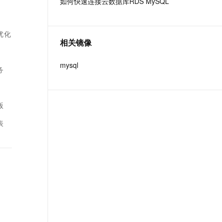
如何快速连接云数据库RDS MySQL
t.diy 一步搞定创意建站
构建大模型应用的安全防护体系
通过自然语言交互简化开发流程,全栈开发支持
通过阿里云安全产品对 AI 应用进行安全防护
优化
相关镜像
mysql
务
版
表