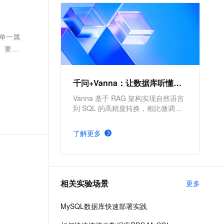
文戏情感细腻自然，动作戏激烈拳拳到肉，实现更强表演能力
支持中英文自由切换，具备更强的噪声鲁棒性
ernetes 版 ACK
云聚AI 严选权益
AI 原生数据库服务发布
SSL 证书
，一键激活高效办公新体验
理容器应用的 K8s 服务
精选AI产品，从模型到应用全链提效
Agent 数据网关
堡垒机
是单一属
AI 用量加速计划
云原生数据库 PolarDB
应用
防火墙
。要求
、识别商机，让客服更高效、服务更出色。
新老同享，达量后返
Agentic Database 发布
千问办公
主机安全
NEW
的智能体编程平台
一站式AI生产力平台
千问+Vanna：让数据库听懂人话
AI 应用及服务市场
伶鹊
Vanna 基于 RAG 架构实现自然语言
企业级人与Agent协作平台，接入和调度多个数字员工
智能客服平台，对话机器人、对话分析、智能外呼
到 SQL 的高精度转换，相比微调方
AI 应用
案更简单。依托阿里云全栈云能力，
大模型服务平台百炼 - 全妙
可显著提高自然语言理解精准度与
大模型
了解更多
应用创作平台
SQL 生成执行效率。
多模态内容创作工具，已接入 DeepSeek
自然语言处理
数据标注
相关实验场景
更多
机器学习
息提取
与 AI 智能体进行实时音视频通话
MySQL数据库快速部署实践
从文本、图片、视频中提取结构化的属性信息
构建支持视频理解的 AI 音视频实时通话应用