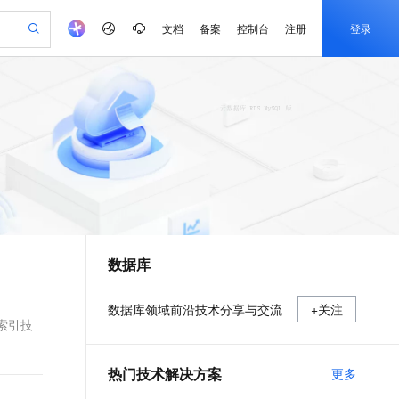
文档
备案
控制台
注册
登录
验
作计划
器
AI 活动
专业服务
服务伙伴合作计划
开发者社区
加入我们
产品动态
服务平台百炼
阿里云 OPC 创新助力计划
一站式生成采购清单，支持单品或批量购买
io：打造专属 AI 语音助手
S产品伙伴计划（繁花）
峰会
CS
造的大模型服务与应用开发平台
一句话生成原生可编辑精美 PPT 文稿
AI 生产力先锋
Al MaaS 服务伙伴赋能合作
域名
博文
Careers
至高可申请百万元
Qwen3.8-Max 模型上线
开启高性价比 AI 编程新体验
弹性可伸缩的云计算服务
Qwen-Audio-3.0-Realtime 端到端实时语音角色扮演
输入一句话想法, 轻松生成专业的 PPT
先锋实践拓展 AI 生产力的边界
Token 补贴，五大权
计划
海大会
伙伴信用分合作计划
商标
问答
社会招聘
益加速 OPC 成功
eek-V4-Pro
SS
一键部署幻兽帕鲁游戏服务器
飞天发布时刻
HOT
Open Search 向量检索版支
划
备案
电子书
校园招聘
pSeek-V4-Pro
视频创作，一键激活电商全链路生产力
稳定、安全、高性价比、高性能的云存储服务
一键购买专属联机服务器，轻松开启游戏
所见，即是所愿
持视频检索 Pipeline 功能
更多支持
划
公司注册
镜像站
视频生成
语音识别与合成
专属 QwenPaw
漫剧工坊：一站式动画创作平台
AI 实训营
HOT
应用身份服务 (IDaaS)
合作伙伴培训与认证
数据库
划
上云迁移
站生成，高效打造优质广告素材
全接入的云上超级电脑
从聊天伙伴进化为能主动干活的本地数字员工
快速生产连贯的高质量长漫剧
从基础到进阶，Agent 创客手把手教你
OpenClaw 管理能力上线
e-1.1-T2V
Qwen3-TTS-Flash
lScope
我要反馈
查询合作伙伴
畅细腻的高质量视频
离线语音合成大模型，多语言方言自适应，低延迟高稳定
n Alibaba Cloud ISV 合作
代维服务
建企业门户网站
10 分钟搭建微信、支付宝小程序
MaxCompute MaxFrame 提
数据库领域前沿技术分享与交流
+关注
创新加速
ope
登录合作伙伴管理后台
我要建议
站，无忧落地极速上线
以可视化方式快速构建移动和 PC 门户网站
国内短信简单易用，安全可靠，秒级触达，全球覆盖200+国家和地区。
高效部署网站，快速应用到小程序
供自动弹性内存功能
库索引技
e-1.1-I2V
Cosyvoice-V3-Flash
安全
畅自然，细节丰富
高表现力语音合成大模型，语音克隆听感自然
我要投诉
PolarDB
上云场景组合购
Milvus 弹性伸缩功能新增节
伴
热门技术解决方案
更多
漫剧创作，剧本、分镜、视频高效生成
100%兼容MySQL、PostgreSQL，兼容Oracle，支持集中和分布式
覆盖90%+业务场景，专享组合折扣价
点支持范围
2V
VPN
Fun-ASR