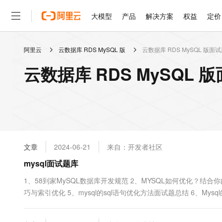
大模型
产品
解决方案
权益
定价
阿里云
云数据库 RDS MySQL 版
云数据库 RDS MySQL 版面
大模型
产品
解决方案
权益
定价
云市场
伙伴
服务
了解阿里云
精选产品
精选解决方案
普惠上云
产品定价
精选商城
成为销售伙伴
售前咨询
为什么选择阿里云
千问AI平台
云数据库 RDS MySQL
了解云产品的定价详情
大模型服务平台百炼
千问办公，解锁你的工作
普惠上云 官方力荐
分销伙伴
在线服务
网站建设
什么是云计算
大
大模型服务与应用平台
企业级Agent产品，直接
云服务器38元/年起，超
咨询伙伴
多端小程序
技术领先
云上成本管理
售后服务
轻量应用服务器
Agency Agents：拥
官方推荐返现计划
大模型
精选产品
精选解决方案
Salesforce 国际版订阅
稳定可靠
管理和优化成本
推荐新用户得奖励，单订单
销售伙伴合作计划
自助服务
友盟天域
安全合规
人工智能与机器学习
AI
文本生成
云数据库 RDS
HappyHorse 打造一
云工开物
无影生态合作计划
在线服务
文章
2024-06-21
来自：开发者社区
观测云
分析师报告
高校专属算力普惠，学生认
计算
互联网应用开发
Qwen3.8-Max
HOT
Salesforce On Alibaba C
工单服务
mysql面试题库
智能体时代全能旗舰模型
Tuya 物联网平台阿里云
研究报告与白皮书
人工智能平台 PAI
快速拥有专属 OpenClaw
大模
Consulting Partner 合
大数据
容器
免费试用
短信专区
一站式AI开发、训练和推
1、58到家MySQL数据库开发规范 2、MYSQL如何优化？结合你的经
蓝凌 OA
Qwen3.7-Plus
AI 大模型销售与服务生
现代化应用
巧与索引优化 5、mysql的sql语句优化方法面试题总结 6、Mysq
存储
天池大赛
能看、能想、能动手的多模
云解析DNS
解决方案免费试用 新老
电子合同
最高领取价值200元试用
安全
网络与CDN
AI 算法大赛
Qwen3-VL-Plus
畅捷通