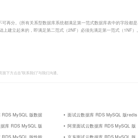
服务生态伙伴
视觉 Coding、空间感知、多模态思考等全面升级
1M上下文，专为长程任务能力而生
云工开物
企业应用
Works
Night Plan 支持 Qwen 3.8-Max
云原生大数据计算服务 MaxCompute
AI 办公
容器服务 Kub
NEW
Red Hat
30+ 款产品免费体验
Data Agent 驱动的一站式 Data+AI 开发治理平台
夜间 5 折，Qwen/Meoo/TokenPlan 客户专享
面向分析的企业级SaaS模式云数据仓库
AI智能应用
提供一站式管
科研合作
ERP
堂（旗舰版）
SUSE
子性,不可再分。(所有关系型数据库系统都满足第一范式数据库表中的字段都
智能客服
AI 应用构建
大模型原生
CRM
的基础上建立起来的，即满足第二范式（2NF）必须先满足第一范式（1NF）
防护产品
2个月
自动承接线索
加上一个列，以存储各个实例的惟一标识。这个惟一属性列被称为主....
建站小程序
Qoder
大模型服务平台百炼-应用模版
OA 办公系统
HOT
NEW
面向真实软件
个人版上线、团队版降价；千问3.8-Max首发发尝鲜
丰富多元化的应用模版和解决方案
力提升
财税管理
模板建站
万有无界
大模型服务平台百炼-智能体
400电话
定制建站
的模型效果
灵活可视化地构建企业级 Agent
面下方点击"联系我们"与我们沟通。
方案
广告营销
模板小程序
秒悟
人工智能平台 PAI
定制小程序
云端极速 AI 
新一代 AI 视频生成模型，深度适配广告营销等场景
AI Native 的算法工程平台，一站式完成建模、训练、推理服务部署
APP 开发
建站系统
RDS MySQL 版数据
面试云数据库 RDS MySQL 版redis
AI 应用
10分钟微调：让0.6B模型媲美235B模
多模态数据信
库 RDS MySQL 版
阿里面试云数据库 RDS MySQL 版
型
依托云原生高可用架构,实现Dify私有化部署
用1%尺寸在特定领域达到大模型90%以上效果
RDS MySQL 版性能
京东面试云数据库 RDS MySQL 版