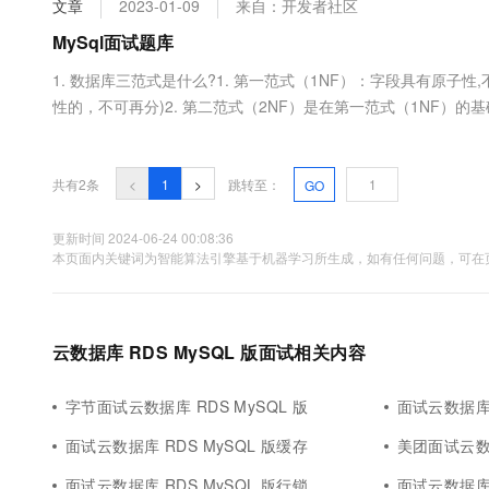
文章
2023-01-09
来自：开发者社区
大数据开发治理平台 Data
AI 产品 免费试用
网络
安全
云开发大赛
Tableau 订阅
MySql面试题库
1亿+ 大模型 tokens 和 
可观测
入门学习赛
中间件
AI空中课堂在线直播课
1. 数据库三范式是什么?1. 第一范式（1NF）：字段具有原
云防火墙
140+云产品 免费试用
大模型服务
性的，不可再分)2. 第二范式（2NF）是在第一范式（1NF）
上云与迁云
云原生的云上边界网络安全
产品新客免费试用，最长1
数据库
数据库表中的每个实例或行必须可以被惟一地区分。通常需要为表
生态解决方案
千问AI平台-Token Plan
企业出海
大模型ACA认证体验
大数据计算
助力企业全员 AI 认知与能
行业生态解决方案
共有2条
<
1
>
跳转至：
GO
政企业务
媒体服务
千问AI平台-模型体验
开发者生态解决方案
在线体验全尺寸、多种模态
更新时间 2024-06-24 00:08:36
企业服务与云通信
本页面内关键词为智能算法引擎基于机器学习所生成，如有任何问题，可在页
AI 开发和 AI 应用解决
Happy 系列大模型
域名与网站
终端用户计算
云数据库 RDS MySQL 版面试相关内容
Serverless
大模型解决方案
字节面试云数据库 RDS MySQL 版
面试云数据库 
开发工具
快速部署 Dify，高效搭建 
面试云数据库 RDS MySQL 版缓存
美团面试云数据
迁移与运维管理
面试云数据库 RDS MySQL 版行锁
面试云数据库 