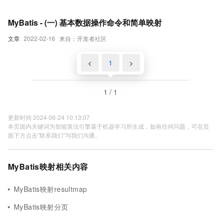
MyBatis - (一) 基本数据操作命令和简单映射
文章
2022-02-16
来自：开发者社区
<
1
>
1 / 1
更新时间 2024-06-24 10:13:07
本页面内关键词为智能算法引擎基于机器学习所生成，如有任何问题，可在页
面下方点击"联系我们"与我们沟通。
MyBatis映射相关内容
MyBatis映射resultmap
MyBatis映射分页