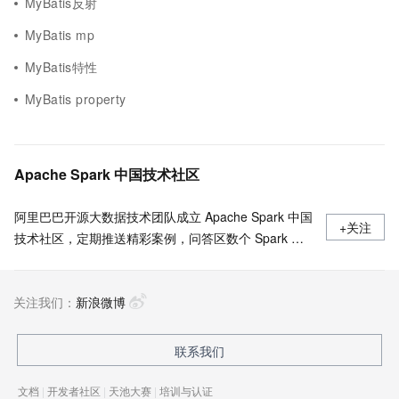
MyBatis反射
MyBatis mp
MyBatis特性
MyBatis property
Apache Spark 中国技术社区
阿里巴巴开源大数据技术团队成立 Apache Spark 中国
+关注
技术社区，定期推送精彩案例，问答区数个 Spark 技
术同学每日在线答疑，只为营造 Spark 技术交流氛
围，欢迎加入！
关注我们：
新浪微博
联系我们
文档
|
开发者社区
|
天池大赛
|
培训与认证