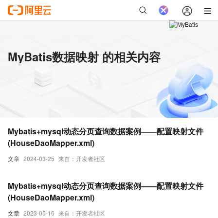
MyBatis数据映射 的相关内容
Mybatis+mysql动态分页查询数据案例——配置映射文件
(HouseDaoMapper.xml)
文章
2024-03-25
来自：开发者社区
Mybatis+mysql动态分页查询数据案例——配置映射文件
(HouseDaoMapper.xml)
文章
2023-05-16
来自：开发者社区