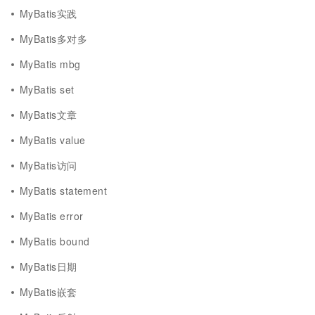
MyBatis实践
MyBatis多对多
MyBatis mbg
MyBatis set
MyBatis文章
MyBatis value
MyBatis访问
MyBatis statement
MyBatis error
MyBatis bound
MyBatis日期
MyBatis嵌套