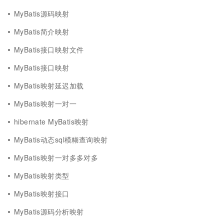
MyBatis源码映射
MyBatis简介映射
MyBatis接口映射文件
MyBatis接口映射
MyBatis映射延迟加载
MyBatis映射一对一
hibernate MyBatis映射
MyBatis动态sql模糊查询映射
MyBatis映射一对多多对多
MyBatis映射类型
MyBatis映射接口
MyBatis源码分析映射