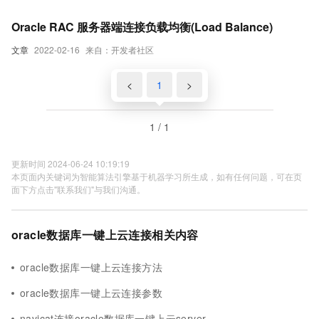
Oracle RAC 服务器端连接负载均衡(Load Balance)
文章
2022-02-16
来自：开发者社区
<
1
>
1 / 1
更新时间 2024-06-24 10:19:19
本页面内关键词为智能算法引擎基于机器学习所生成，如有任何问题，可在页
面下方点击"联系我们"与我们沟通。
oracle数据库一键上云连接相关内容
oracle数据库一键上云连接方法
oracle数据库一键上云连接参数
navicat连接oracle数据库一键上云server