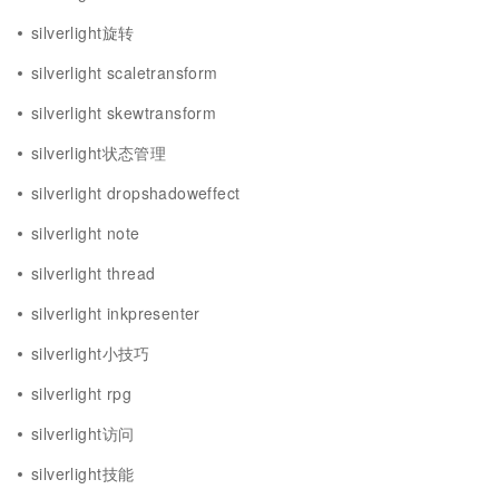
silverlight旋转
silverlight scaletransform
silverlight skewtransform
silverlight状态管理
silverlight dropshadoweffect
silverlight note
silverlight thread
silverlight inkpresenter
silverlight小技巧
silverlight rpg
silverlight访问
silverlight技能