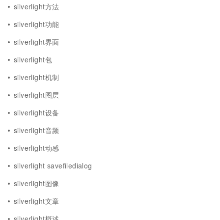
silverlight方法
silverlight功能
silverlight界面
silverlight包
silverlight机制
silverlight图层
silverlight设备
silverlight音频
silverlight动感
silverlight savefiledialog
silverlight图像
silverlight文章
silverlight概述