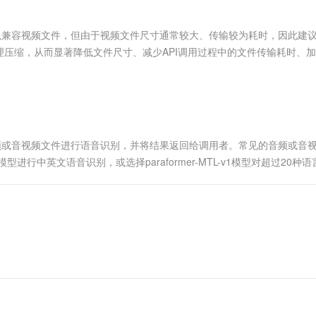
服务生态伙伴
视觉 Coding、空间感知、多模态思考等全面升级
1M上下文，专为长程任务能力而生
云工开物
企业应用
Works
Night Plan 支持 Qwen 3.8-Max
云原生大数据计算服务 MaxCompute
AI 办公
容器服务 Kub
NEW
Red Hat
30+ 款产品免费体验
Data Agent 驱动的一站式 Data+AI 开发治理平台
夜间 5 折，Qwen/Meoo/TokenPlan 客户专享
面向分析的企业级SaaS模式云数据仓库
AI智能应用
提供一站式管
科研合作
PI可以兼容视频文件，但由于视频文件尺寸通常较大、传输较为耗时，因此建
ERP
堂（旗舰版）
SUSE
压缩，从而显著降低文件尺寸、减少API调用过程中的文件传输耗时、
智能客服
AI 应用构建
大模型原生
CRM
防护产品
2个月
自动承接线索
建站小程序
Qoder
大模型服务平台百炼-应用模版
OA 办公系统
HOT
NEW
面向真实软件
个人版上线、团队版降价；千问3.8-Max首发发尝鲜
丰富多元化的应用模版和解决方案
力提升
财税管理
模板建站
万有无界
大模型服务平台百炼-智能体
400电话
定制建站
见的音频或音视频文件进行语音识别，并将结果返回给调用者。常见的音频或音
的模型效果
灵活可视化地构建企业级 Agent
模型进行中英文语音识别，或选择paraformer-MTL-v1模型对超过20种语言
方案
广告营销
模板小程序
秒悟
人工智能平台 PAI
定制小程序
云端极速 AI 
新一代 AI 视频生成模型，深度适配广告营销等场景
AI Native 的算法工程平台，一站式完成建模、训练、推理服务部署
APP 开发
建站系统
AI 应用
10分钟微调：让0.6B模型媲美235B模
多模态数据信
型
依托云原生高可用架构,实现Dify私有化部署
用1%尺寸在特定领域达到大模型90%以上效果