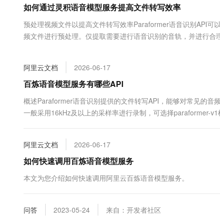
如何通过灵积语音模型服务提高文件转写效率
大数据开发治理平台 Data
AI 产品 免费试用
网络
安全
云开发大赛
Tableau 订阅
1亿+ 大模型 tokens 和 
预处理视频文件以提高文件转写效率Paraformer语音识别A
可观测
入门学习赛
中间件
AI空中课堂在线直播课
频文件进行预处理。仅提取需要进行语音识别的音轨，并进行合理
云防火墙
140+云产品 免费试用
大模型服务
转写吞吐效率。前提条件已安装F...
上云与迁云
云原生的云上边界网络安全
产品新客免费试用，最长1
数据库
生态解决方案
千问AI平台-Token Plan
阿里云文档
2026-06-17
企业出海
大模型ACA认证体验
大数据计算
助力企业全员 AI 认知与能
行业生态解决方案
百炼语音模型服务有哪些API
政企业务
媒体服务
千问AI平台-模型体验
开发者生态解决方案
概述Paraformer语音识别提供的文件转写API，能够对常
在线体验全尺寸、多种模态
企业服务与云通信
一般采用16kHz及以上的采样率进行录制，可选择paraformer-v1
AI 开发和 AI 应用解决
Happy 系列大模型
域名与网站
阿里云文档
2026-06-17
终端用户计算
如何快速调用百炼语音模型服务
Serverless
大模型解决方案
本文为您介绍如何快速调用阿里云百炼语音模型服务。
开发工具
快速部署 Dify，高效搭建 
问答
2023-05-24
来自：开发者社区
迁移与运维管理