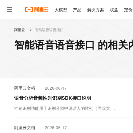
大模型
产品
解决方案
权益
定价
阿里云
智能语音语音接口
大模型
产品
解决方案
权益
定价
云市场
伙伴
服务
了解阿里云
精选产品
精选解决方案
普惠上云
产品定价
精选商城
成为销售伙伴
售前咨询
为什么选择阿里云
千问AI平台
智能语音语音接口 的相关
了解云产品的定价详情
大模型服务平台百炼
千问办公，解锁你的工作
普惠上云 官方力荐
分销伙伴
在线服务
网站建设
什么是云计算
大
大模型服务与应用平台
企业级Agent产品，直接
云服务器38元/年起，超
咨询伙伴
多端小程序
技术领先
云上成本管理
售后服务
轻量应用服务器
Agency Agents：拥
官方推荐返现计划
大模型
精选产品
精选解决方案
Salesforce 国际版订阅
稳定可靠
管理和优化成本
推荐新用户得奖励，单订单
销售伙伴合作计划
自助服务
友盟天域
安全合规
人工智能与机器学习
AI
文本生成
云数据库 RDS
HappyHorse 打造一
云工开物
无影生态合作计划
在线服务
阿里云文档
2026-06-17
观测云
分析师报告
高校专属算力普惠，学生认
计算
互联网应用开发
Qwen3.8-Max
HOT
Salesforce On Alibaba C
工单服务
语音分析音频性别识别SDK接口说明
智能体时代全能旗舰模型
Tuya 物联网平台阿里云
研究报告与白皮书
人工智能平台 PAI
快速拥有专属 OpenClaw
大模
Consulting Partner 合
大数据
容器
免费试用
短信专区
一站式AI开发、训练和推
性别识别功能用于识别音频中说话人的性别（男或女）。
蓝凌 OA
Qwen3.7-Plus
AI 大模型销售与服务生
现代化应用
存储
天池大赛
能看、能想、能动手的多模
云解析DNS
解决方案免费试用 新老
电子合同
最高领取价值200元试用
安全
阿里云文档
网络与CDN
2026-06-17
AI 算法大赛
Qwen3-VL-Plus
畅捷通