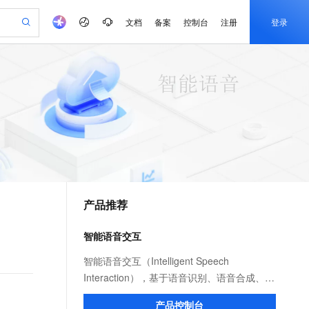
文档
备案
控制台
注册
登录
验
作计划
器
AI 活动
专业服务
服务伙伴合作计划
开发者社区
加入我们
产品动态
服务平台百炼
阿里云 OPC 创新助力计划
一站式生成采购清单，支持单品或批量购买
io：打造专属 AI 语音助手
S产品伙伴计划（繁花）
峰会
CS
造的大模型服务与应用开发平台
一句话生成原生可编辑精美 PPT 文稿
AI 生产力先锋
Al MaaS 服务伙伴赋能合作
域名
博文
Careers
至高可申请百万元
Qwen3.8-Max 模型上线
开启高性价比 AI 编程新体验
弹性可伸缩的云计算服务
Qwen-Audio-3.0-Realtime 端到端实时语音角色扮演
输入一句话想法, 轻松生成专业的 PPT
先锋实践拓展 AI 生产力的边界
Token 补贴，五大权
计划
海大会
伙伴信用分合作计划
商标
问答
社会招聘
益加速 OPC 成功
eek-V4-Pro
SS
一键部署幻兽帕鲁游戏服务器
飞天发布时刻
HOT
Open Search 向量检索版支
划
备案
电子书
校园招聘
pSeek-V4-Pro
视频创作，一键激活电商全链路生产力
稳定、安全、高性价比、高性能的云存储服务
一键购买专属联机服务器，轻松开启游戏
所见，即是所愿
持视频检索 Pipeline 功能
更多支持
划
公司注册
镜像站
视频生成
语音识别与合成
专属 QwenPaw
漫剧工坊：一站式动画创作平台
AI 实训营
HOT
应用身份服务 (IDaaS)
合作伙伴培训与认证
产品推荐
划
上云迁移
站生成，高效打造优质广告素材
全接入的云上超级电脑
从聊天伙伴进化为能主动干活的本地数字员工
快速生产连贯的高质量长漫剧
从基础到进阶，Agent 创客手把手教你
OpenClaw 管理能力上线
e-1.1-T2V
Qwen3-TTS-Flash
lScope
我要反馈
查询合作伙伴
畅细腻的高质量视频
离线语音合成大模型，多语言方言自适应，低延迟高稳定
n Alibaba Cloud ISV 合作
代维服务
建企业门户网站
10 分钟搭建微信、支付宝小程序
智能语音交互
MaxCompute MaxFrame 提
创新加速
ope
登录合作伙伴管理后台
我要建议
站，无忧落地极速上线
以可视化方式快速构建移动和 PC 门户网站
国内短信简单易用，安全可靠，秒级触达，全球覆盖200+国家和地区。
高效部署网站，快速应用到小程序
供自动弹性内存功能
e-1.1-I2V
Cosyvoice-V3-Flash
智能语音交互（Intelligent Speech
安全
畅自然，细节丰富
高表现力语音合成大模型，语音克隆听感自然
我要投诉
PolarDB
Interaction），基于语音识别、语音合成、自
上云场景组合购
Milvus 弹性伸缩功能新增节
伴
漫剧创作，剧本、分镜、视频高效生成
100%兼容MySQL、PostgreSQL，兼容Oracle，支持集中和分布式
覆盖90%+业务场景，专享组合折扣价
点支持范围
然语言理解等技术，实现“能听、会说、懂
2V
VPN
Fun-ASR
产品控制台