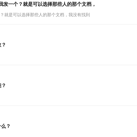
口给我发一个？就是可以选择那些人的那个文档，
一个 AI 助手
超强辅助，Bol
即刻拥有 DeepSeek-R1 满血版
在企业官网、通讯软件中为客户提供 AI 客服
一个？就是可以选择那些人的那个文档，我没有找到
多种方案随心选，轻松解锁专属 DeepSeek
数？
能？
什么？