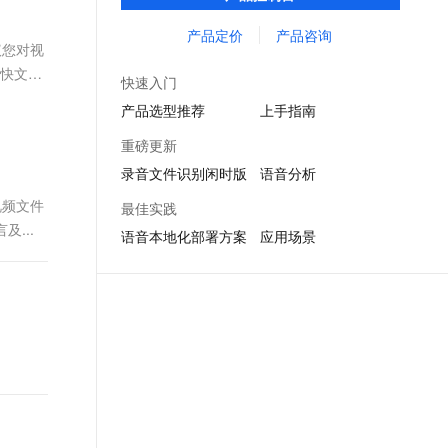
你”式的智能人机交互体验，适用于智能客
文戏情感细腻自然，动作戏激烈拳拳到肉，实现更强表演能力
支持中英文自由切换，具备更强的噪声鲁棒性
ernetes 版 ACK
云聚AI 严选权益
AI 原生数据库服务发布
SSL 证书
服、质检、会议纪要、实时字幕等多个企业
产品定价
产品咨询
，一键激活高效办公新体验
理容器应用的 K8s 服务
精选AI产品，从模型到应用全链提效
Agent 数据网关
议您对视
应用场景。
堡垒机
加快文件
AI 用量加速计划
云原生数据库 PolarDB
快速入门
应用
防火墙
、识别商机，让客服更高效、服务更出色。
新老同享，达量后返
Agentic Database 发布
产品选型推荐
上手指南
千问办公
主机安全
NEW
重磅更新
的智能体编程平台
一站式AI生产力平台
录音文件识别闲时版
语音分析
AI 应用及服务市场
伶鹊
视频文件
最佳实践
企业级人与Agent协作平台，接入和调度多个数字员工
智能客服平台，对话机器人、对话分析、智能外呼
及...
AI 应用
语音本地化部署方案
应用场景
大模型服务平台百炼 - 全妙
大模型
应用创作平台
多模态内容创作工具，已接入 DeepSeek
自然语言处理
数据标注
机器学习
息提取
与 AI 智能体进行实时音视频通话
从文本、图片、视频中提取结构化的属性信息
构建支持视频理解的 AI 音视频实时通话应用