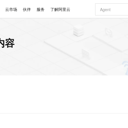
云市场
伙伴
服务
了解阿里云
AI 特惠
数据与 API
成为产品伙伴
企业增值服务
最佳实践
价格计算器
AI 场景体
基础软件
产品伙伴合
阿里云认证
市场活动
配置报价
大模型
内容
自助选配和估算价格
新方式
睿译宝，AI翻译排版一步到位
智启 AI 普惠权益
产品生态集成认证中心
企业支持计划
云上春晚
域名与网站
千问官方 MaaS 平台，为开发者和 Agent 而生，新用户赠送 1 亿 + tokens 额度
Qwen Aud
AI Coding
阿里云Maa
2026 阿里云
云服务器 E
为企业打
数据集
Windows
大模型认证
模型
NEW
NEW
交付可用成果
值低价云产品抢先购
上传文档即自动完成翻译和格式还原
至高享 1亿+免费 tokens，加速 Al 应用落地
提供智能易用的域名与建站服务
智能编程，一键
安全可靠、
产品生态伙伴
专家技术服务
云上奥运之旅
弹性计算合作
阿里云中企出
手机三要素
宝塔 Linux
全部认证
价格优势
有专属领域专家
GLM-5.2：长任务时代开源旗舰模型
阿里云 OPC 创新助力计划
千问大模型
即刻拥有 DeepS
AI 电商营销
对象存储 O
大模型
产品生态伙伴工作台
企业增值服务台
云栖战略参考
云存储合作计
云栖大会
身份实名认证
CentOS
训练营
推动算力普惠，释放技术红利
最高返9万
多领域专家智能体,一键组建 AI 虚拟交付团队
快速构建应用程序和网站，即刻迈出上云第一步
至高百万元 Token 补贴，加速一人公司成长
多元化、高性能、安全可靠的大模型服务
真正可用的 1M 上下文,一次完成代码全链路开发
轻松解锁专属 Dee
从图文生成到
云上的中国
数据库合作计
活动全景
短信
Docker
图片和
站式影视创作平台
Hermes Agent，打造自进化智能体
Token Plan 模型订阅计划
数字证书管理服务（原SSL证书）
5 分钟轻松部署
AI 广告创作
无影云电脑
企业成长
NEW
信息公告
看见新力量
云网络合作计
OCR 文字识别
JAVA
证享300元代金券
可视化编排打通从文字构思到成片全链路闭环
全托管，含MySQL、PostgreSQL、SQL Server、MariaDB多引擎
自主进化，持久记忆，越用越聪明
Qwen3.8-Max 首发尝鲜，限时加量 10 倍，夜间低至2折
实现全站HTTPS，呈现可信的WEB访问
图文、视频一
随时随地安
Kimi-K3
HappyHors
NEW
魔搭 Mode
loud
服务实践
官网公告
Kimi 最新旗舰模型，长程编程与推理利器
让文字生成流
金融模力时刻
Salesforce O
版
发票查验
全能环境
Claude Code + GStack 打造工程团队
千问办公，限时限量积分加倍
Qoder
低代码高效构
AI 建站
短信服务
型
NEW
作计划
计划
创新中心
魔搭 ModelSc
健康状态
理服务
让AI从“聊天伙伴”进化为能干活的“数字员工”
安装技能 GStack，拥有专属 AI 工程团队
你的AI工作搭子，覆盖日常办公高频场景
面向真实软件的智能体编程平台
0 代码专业建
客户案例
天气预报查询
操作系统
Deepseek-v4-pro
HappyHors
态合作计划
态智能体模型
旗舰 MoE 大模型，百万上下文与顶尖推理能力
图生视频，流
同享
万小智 AI 建站低至 15元/月
Qoder CN
AI 短剧/漫剧
云原生数据库 
快递物流查询
WordPress
成为服务伙
高校合作
点，立即开启云上创新
覆盖公网/内网、递归/权威、移动APP等全场景解析服务
送.CN域名，送备案服务码
基于千问大模型等，支持代码智能生成、研发智能问答
AI助力短剧
GLM-5.2
Wan2.7-T
Ubuntu