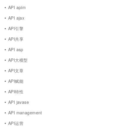
API apim
API ajax
API引擎
API共享
API asp
API大模型
API文章
API赋能
API特性
API javase
API management
API运营