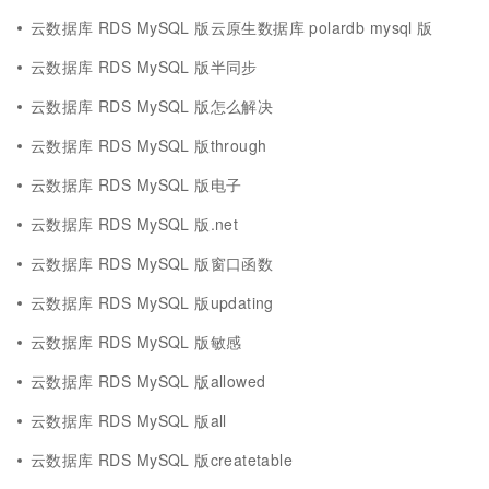
云数据库 RDS MySQL 版云原生数据库 polardb mysql 版
云数据库 RDS MySQL 版半同步
云数据库 RDS MySQL 版怎么解决
云数据库 RDS MySQL 版through
云数据库 RDS MySQL 版电子
云数据库 RDS MySQL 版.net
云数据库 RDS MySQL 版窗口函数
云数据库 RDS MySQL 版updating
云数据库 RDS MySQL 版敏感
云数据库 RDS MySQL 版allowed
云数据库 RDS MySQL 版all
云数据库 RDS MySQL 版createtable