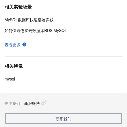
相关实验场景
MySQL数据库快速部署实践
如何快速连接云数据库RDS MySQL
查看更多
相关镜像
mysql
关注我们：
新浪微博
联系我们