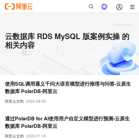
云数据库 RDS MySQL 版案例实操 的
相关内容
使用SQL调用通义千问大语言模型进行推理与问答-云原生
数据库 PolarDB-阿里云
阿里云文档
2026-08-05
通过PolarDB for AI使用用户自定义模型进行预测-云原生
数据库 PolarDB-阿里云
阿里云文档
2026-07-16