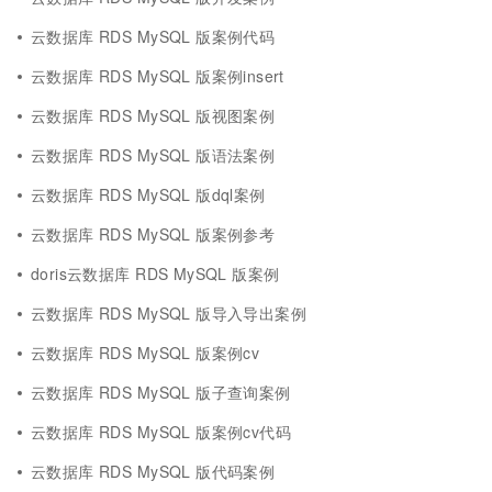
云数据库 RDS MySQL 版案例代码
云数据库 RDS MySQL 版案例insert
云数据库 RDS MySQL 版视图案例
云数据库 RDS MySQL 版语法案例
云数据库 RDS MySQL 版dql案例
云数据库 RDS MySQL 版案例参考
doris云数据库 RDS MySQL 版案例
云数据库 RDS MySQL 版导入导出案例
云数据库 RDS MySQL 版案例cv
云数据库 RDS MySQL 版子查询案例
云数据库 RDS MySQL 版案例cv代码
云数据库 RDS MySQL 版代码案例