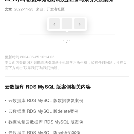
文章
2022-11-23
来自：开发者社区
<
1
>
1 / 1
更新时间 2024-06-25 10:14:05
本页面内关键词为智能算法引擎基于机器学习所生成，如有任何问题，可在页
面下方点击"联系我们"与我们沟通。
云数据库 RDS MySQL 版案例相关内容
云数据库 RDS MySQL 版数据恢复案例
云数据库 RDS MySQL 版delete案例
数据恢复云数据库 RDS MySQL 版案例
云数据库 RDS MySQL 版sql语句案例