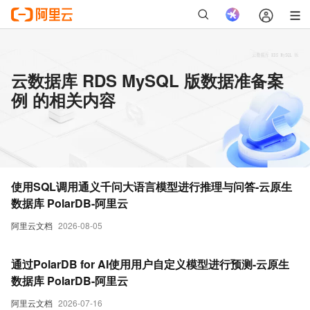
云数据库 RDS MySQL 版数据准备案
例 的相关内容
使用SQL调用通义千问大语言模型进行推理与问答-云原生
数据库 PolarDB-阿里云
阿里云文档
2026-08-05
通过PolarDB for AI使用用户自定义模型进行预测-云原生
数据库 PolarDB-阿里云
阿里云文档
2026-07-16