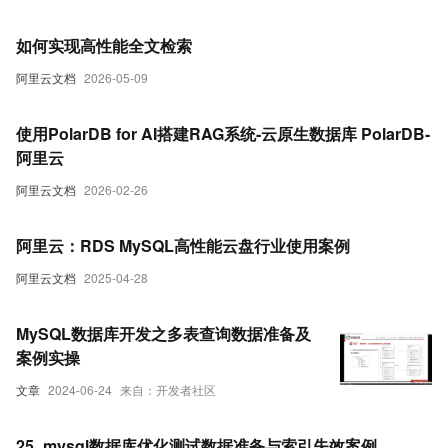
如何实现高性能全文检索
阿里云文档
2026-05-09
使用PolarDB for AI搭建RAG系统-云原生数据库 PolarDB-
阿里云
阿里云文档
2026-02-26
阿里云：RDS MySQL高性能云盘行业使用案例
阿里云文档
2025-04-28
MySQL数据库开发之多表查询数据准备及
案例实操
文章
2024-06-24
来自：开发者社区
25_mysql数据库优化测试数据准备与索引失效案例