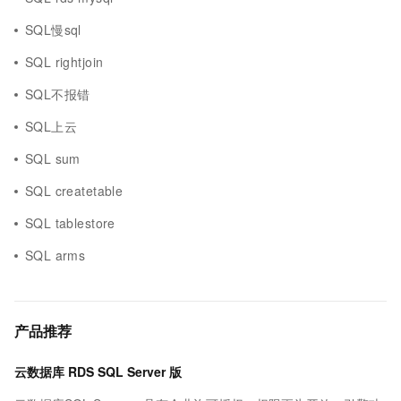
SQL慢sql
SQL rightjoin
SQL不报错
SQL上云
SQL sum
SQL createtable
SQL tablestore
SQL arms
产品推荐
云数据库 RDS SQL Server 版