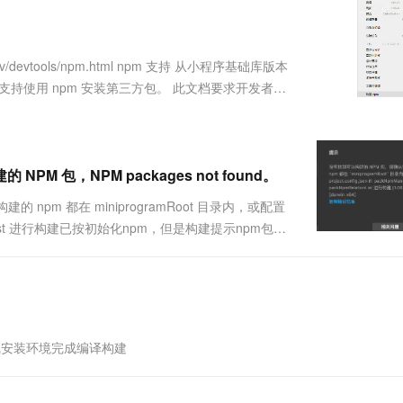
服务生态伙伴
视觉 Coding、空间感知、多模态思考等全面升级
1M上下文，专为长程任务能力而生
云工开物
企业应用
Works
Night Plan 支持 Qwen 3.8-Max
云原生大数据计算服务 MaxCompute
AI 办公
容器服务 Kub
NEW
Red Hat
30+ 款产品免费体验
Data Agent 驱动的一站式 Data+AI 开发治理平台
夜间 5 折，Qwen/Meoo/TokenPlan 客户专享
面向分析的企业级SaaS模式云数据仓库
AI智能应用
提供一站式管
科研合作
ERP
堂（旗舰版）
SUSE
m/dev/devtools/npm.html npm 支持 从小程序基础库版本
智能客服
AI 应用构建
大模型原生
CRM
小程序支持使用 npm 安装第三方包。 此文档要求开发者们
防护产品
2个月
自动承接线索
建站小程序
Qoder
大模型服务平台百炼-应用模版
OA 办公系统
HOT
NEW
面向真实软件
个人版上线、团队版降价；千问3.8-Max首发发尝鲜
丰富多元化的应用模版和解决方案
力提升
财税管理
模板建站
万有无界
大模型服务平台百炼-智能体
 包，NPM packages not found。
400电话
定制建站
的模型效果
灵活可视化地构建企业级 Agent
 npm 都在 miniprogramRoot 目录内，或配置
方案
广告营销
模板小程序
RelationList 进行构建已按初始化npm，但是构建提示npm包找
秒悟
人工智能平台 PAI
定制小程序
云端极速 AI 
已经初始化以后，项目根目....
新一代 AI 视频生成模型，深度适配广告营销等场景
AI Native 的算法工程平台，一站式完成建模、训练、推理服务部署
APP 开发
建站系统
线安装环境完成编译构建
AI 应用
10分钟微调：让0.6B模型媲美235B模
多模态数据信
型
依托云原生高可用架构,实现Dify私有化部署
用1%尺寸在特定领域达到大模型90%以上效果