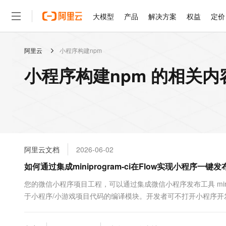
大模型
产品
解决方案
权益
定价
阿里云
小程序构建npm
大模型
产品
解决方案
权益
定价
云市场
伙伴
服务
了解阿里云
精选产品
精选解决方案
普惠上云
产品定价
精选商城
成为销售伙伴
售前咨询
为什么选择阿里云
千问AI平台
小程序构建npm 的相关内
了解云产品的定价详情
大模型服务平台百炼
睿译宝，AI翻译排版一
普惠上云 官方力荐
分销伙伴
在线服务
网站建设
什么是云计算
大
大模型服务与应用平台
上传文档即自动完成翻译和
云服务器38元/年起，超
咨询伙伴
多端小程序
技术领先
云上成本管理
售后服务
轻量应用服务器
GLM-5.2：长任务时代
官方推荐返现计划
大模型
精选产品
精选解决方案
Salesforce 国际版订阅
稳定可靠
管理和优化成本
推荐新用户得奖励，单订单
销售伙伴合作计划
自助服务
友盟天域
安全合规
人工智能与机器学习
AI
文本生成
云数据库 RDS
Hermes Agent，打造
云工开物
无影生态合作计划
在线服务
阿里云文档
2026-06-02
观测云
分析师报告
自主进化，持久记忆，越用
高校专属算力普惠，学生认
计算
互联网应用开发
Qwen3.8-Max
HOT
Salesforce On Alibaba C
工单服务
如何通过集成miniprogram-ci在Flow实现小程序一键发
智能体时代全能旗舰模型
Tuya 物联网平台阿里云
研究报告与白皮书
人工智能平台 PAI
快速拥有专属 OpenClaw
大模
Consulting Partner 合
大数据
容器
免费试用
短信专区
一站式AI开发、训练和推
您的微信小程序项目工程，可以通过集成微信小程序发布工具 miniprog
蓝凌 OA
Qwen3.7-Plus
AI 大模型销售与服务生
现代化应用
于小程序/小游戏项目代码的编译模块。开发者可不打开小程序开发者工
存储
天池大赛
能看、能想、能动手的多模
云解析DNS
解决方案免费试用 新老
电子合同
通过一个小程序的示例工程，演示如何通过集成 miniprogram-ci，结合
最高领取价值200元试用
安全
网络与CDN
AI 算法大赛
Qwen3-VL-Plus
畅捷通