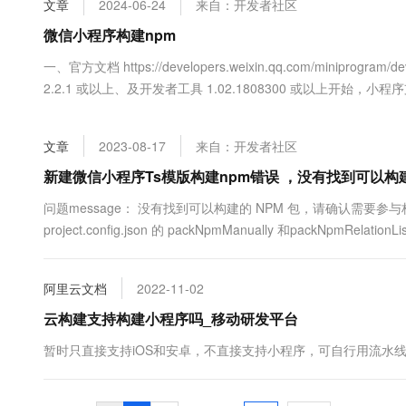
文章
2024-06-24
来自：开发者社区
大数据开发治理平台 Data
AI 产品 免费试用
网络
安全
云开发大赛
Tableau 订阅
微信小程序构建npm
1亿+ 大模型 tokens 和 
可观测
入门学习赛
中间件
AI空中课堂在线直播课
一、官方文档 https://developers.weixin.qq.com/miniprogra
云防火墙
140+云产品 免费试用
大模型服务
2.2.1 或以上、及开发者工具 1.02.1808300 或以上开始，
上云与迁云
云原生的云上边界网络安全
产品新客免费试用，最长1
数据库
对 npm 有一定的了解，因此不会再去介绍 ...
生态解决方案
千问AI平台-Token Plan
企业出海
大模型ACA认证体验
大数据计算
文章
2023-08-17
来自：开发者社区
助力企业全员 AI 认知与能
行业生态解决方案
政企业务
媒体服务
千问AI平台-模型体验
新建微信小程序Ts模版构建npm错误 ，没有找到可以构建的 NPM
开发者生态解决方案
在线体验全尺寸、多种模态
企业服务与云通信
问题message： 没有找到可以构建的 NPM 包，请确认需要参与构建的
AI 开发和 AI 应用解决
project.config.json 的 packNpmManually 和packNpm
Happy 系列大模型
域名与网站
不到解决1、首先 在终端中 确实是先初始化过了npm init2、如果
终端用户计算
阿里云文档
2022-11-02
Serverless
云构建支持构建小程序吗_移动研发平台
大模型解决方案
暂时只直接支持iOS和安卓，不直接支持小程序，可自行用流水
开发工具
快速部署 Dify，高效搭建 
迁移与运维管理