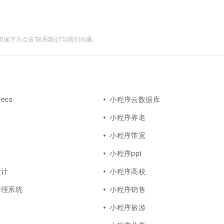
一个 AI 助手
超强辅助，Bol
即刻拥有 DeepSeek-R1 满血版
在企业官网、通讯软件中为客户提供 AI 客服
多种方案随心选，轻松解锁专属 DeepSeek
面下方点击"联系我们"与我们沟通。
ecs
小程序云数据库
小程序养老
小程序带宽
小程序ppt
设计
小程序高校
管理系统
小程序销售
小程序旅游