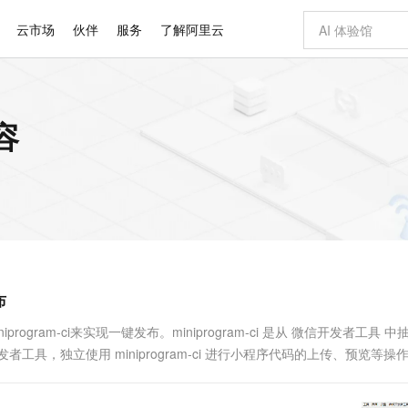
云市场
伙伴
服务
了解阿里云
AI 特惠
数据与 API
成为产品伙伴
企业增值服务
最佳实践
价格计算器
AI 场景体
基础软件
产品伙伴合
阿里云认证
市场活动
配置报价
大模型
容
自助选配和估算价格
步到位
智启 AI 普惠权益
产品生态集成认证中心
企业支持计划
云上春晚
域名与网站
Qwen Audio：打造专属 AI 语音助手
千问官方 MaaS 平台，为开发者和 Agent 而生，新用户赠送 1 亿 + tokens 额度
一句话生成原生
AI Coding
阿里云Maa
2026 阿里云
云服务器 E
为企业打
数据集
Windows
大模型认证
模型
NEW
NEW
格式还原
值低价云产品抢先购
至高享 1亿+免费 tokens，加速 Al 应用落地
提供智能易用的域名与建站服务
Qwen-Audio-3.0-Realtime 端到端实时语音角色扮演
输入一句话想法,
智能编程，一键
安全可靠、
产品生态伙伴
专家技术服务
云上奥运之旅
弹性计算合作
阿里云中企出
手机三要素
宝塔 Linux
全部认证
价格优势
开源旗舰模型
即刻拥有 DeepSeek-V4-Pro
阿里云 OPC 创新助力计划
千问大模型
一键部署幻兽
AI 电商营销
对象存储 O
大模型
产品生态伙伴工作台
企业增值服务台
云栖战略参考
云存储合作计
云栖大会
身份实名认证
CentOS
训练营
推动算力普惠，释放技术红利
最高返9万
真正可用的 1M 上下文,一次完成代码全链路开发
快速构建应用程序和网站，即刻迈出上云第一步
轻松解锁专属 DeepSeek-V4-Pro
至高百万元 Token 补贴，加速一人公司成长
多元化、高性能、安全可靠的大模型服务
一键购买专属
从图文生成到
云上的中国
数据库合作计
活动全景
短信
Docker
图片和
自进化智能体
5 分钟轻松部署专属 QwenPaw
Token Plan 模型订阅计划
数字证书管理服务（原SSL证书）
高效搭建 AI
AI 广告创作
无影云电脑
企业成长
NEW
HOT
信息公告
看见新力量
云网络合作计
OCR 文字识别
JAVA
越聪明
证享300元代金券
全托管，含MySQL、PostgreSQL、SQL Server、MariaDB多引擎
Qwen3.8-Max 首发尝鲜，限时加量 10 倍，夜间低至2折
实现全站HTTPS，呈现可信的WEB访问
从聊天伙伴进化为能主动干活的本地数字员工
图文、视频一
随时随地安
Kimi-K3
HappyHors
NEW
魔搭 Mode
loud
服务实践
官网公告
布
Kimi 最新旗舰模型，长程编程与推理利器
让文字生成流
金融模力时刻
Salesforce O
版
发票查验
全能环境
Claude Code + GStack 打造工程团队
千问办公，限时限量积分加倍
Qoder
低代码高效构
AI 建站
短信服务
型
NEW
作计划
计划
创新中心
魔搭 ModelSc
健康状态
理服务
让AI从“聊天伙伴”进化为能干活的“数字员工”
安装技能 GStack，拥有专属 AI 工程团队
你的AI工作搭子，覆盖日常办公高频场景
面向真实软件的智能体编程平台
0 代码专业建
ram-ci来实现一键发布。miniprogram-ci 是从 微信开发者工具 中
客户案例
天气预报查询
操作系统
Deepseek-v4-pro
HappyHors
态合作计划
具，独立使用 miniprogram-ci 进行小程序代码的上传、预览等操
态智能体模型
旗舰 MoE 大模型，百万上下文与顶尖推理能力
图生视频，流
同享
万小智 AI 建站低至 15元/月
Qoder CN
AI 短剧/漫剧
云原生数据库 
快递物流查询
WordPress
成为服务伙
 Flow 实...
高校合作
点，立即开启云上创新
覆盖公网/内网、递归/权威、移动APP等全场景解析服务
送.CN域名，送备案服务码
基于千问大模型等，支持代码智能生成、研发智能问答
AI助力短剧
GLM-5.2
Wan2.7-T
Ubuntu