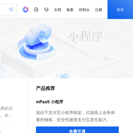
文档
备案
控制台
注册
登录
验
作计划
器
AI 活动
专业服务
服务伙伴合作计划
开发者社区
加入我们
产品动态
服务平台百炼
阿里云 OPC 创新助力计划
一站式生成采购清单，支持单品或批量购买
可编辑精美 PPT 文稿
S产品伙伴计划（繁花）
峰会
CS
造的大模型服务与应用开发平台
Agency Agents：拥有专属领域专家
AI 生产力先锋
Al MaaS 服务伙伴赋能合作
域名
博文
Careers
至高可申请百万元
Qwen3.8-Max 模型上线
 轻松生成专业的 PPT
开启高性价比 AI 编程新体验
弹性可伸缩的云计算服务
先锋实践拓展 AI 生产力的边界
多领域专家智能体,一键组建 AI 虚拟交付团队
Token 补贴，五大权
计划
海大会
伙伴信用分合作计划
商标
问答
社会招聘
益加速 OPC 成功
帕鲁游戏服务器
SS
HappyHorse 打造一站式影视创作平台
飞天发布时刻
HOT
Open Search 向量检索版支
划
备案
电子书
校园招聘
联机服务器，轻松开启游戏
视频创作，一键激活电商全链路生产力
稳定、安全、高性价比、高性能的云存储服务
所见，即是所愿
持视频检索 Pipeline 功能
可视化编排打通从文字构思到成片全链路闭环
更多支持
划
公司注册
镜像站
视频生成
语音识别与合成
 智能体与工作流应用
漫剧工坊：一站式动画创作平台
AI 实训营
应用身份服务 (IDaaS)
合作伙伴培训与认证
产品推荐
划
上云迁移
站生成，高效打造优质广告素材
全接入的云上超级电脑
通过阿里云百炼高效搭建AI应用,助力高效开发
快速生产连贯的高质量长漫剧
从基础到进阶，Agent 创客手把手教你
OpenClaw 管理能力上线
e-1.1-T2V
Qwen3-TTS-Flash
lScope
我要反馈
查询合作伙伴
畅细腻的高质量视频
离线语音合成大模型，多语言方言自适应，低延迟高稳定
n Alibaba Cloud ISV 合作
代维服务
建企业门户网站
10 分钟搭建微信、支付宝小程序
mPaaS 小程序
MaxCompute MaxFrame 提
创新加速
ope
登录合作伙伴管理后台
我要建议
站，无忧落地极速上线
以可视化方式快速构建移动和 PC 门户网站
国内短信简单易用，安全可靠，秒级触达，全球覆盖200+国家和地区。
高效部署网站，快速应用到小程序
供自动弹性内存功能
抽离的关
e-1.1-I2V
Cosyvoice-V3-Flash
源自于支付宝小程序框架，亿级线上业务体
作。本文
安全
畅自然，细节丰富
高表现力语音合成大模型，语音克隆听感自然
我要投诉
PolarDB
量的锤炼，安全性媲美支付宝原生能力。不
上云场景组合购
Milvus 弹性伸缩功能新增节
伴
漫剧创作，剧本、分镜、视频高效生成
100%兼容MySQL、PostgreSQL，兼容Oracle，支持集中和分布式
覆盖90%+业务场景，专享组合折扣价
点支持范围
仅面向自有 App 投放小程序，更可快速构建
2V
VPN
Fun-ASR
免费开通