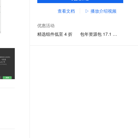
打包，覆盖支付宝、淘宝、钉钉等应用。
文戏情感细腻自然，动作戏激烈拳拳到肉，实现更强表演能力
支持中英文自由切换，具备更强的噪声鲁棒性
ernetes 版 ACK
云聚AI 严选权益
AI 原生数据库服务发布
SSL 证书
查看文档
▷ 播放介绍视频
，一键激活高效办公新体验
理容器应用的 K8s 服务
精选AI产品，从模型到应用全链提效
Agent 数据网关
堡垒机
AI 用量加速计划
云原生数据库 PolarDB
优惠活动
应用
防火墙
、识别商机，让客服更高效、服务更出色。
新老同享，达量后返
Agentic Database 发布
精选组件低至 4 折
包年资源包 17.1 元起
千问办公
主机安全
NEW
的智能体编程平台
一站式AI生产力平台
AI 应用及服务市场
伶鹊
企业级人与Agent协作平台，接入和调度多个数字员工
智能客服平台，对话机器人、对话分析、智能外呼
AI 应用
大模型服务平台百炼 - 全妙
大模型
应用创作平台
多模态内容创作工具，已接入 DeepSeek
自然语言处理
数据标注
机器学习
息提取
与 AI 智能体进行实时音视频通话
从文本、图片、视频中提取结构化的属性信息
构建支持视频理解的 AI 音视频实时通话应用